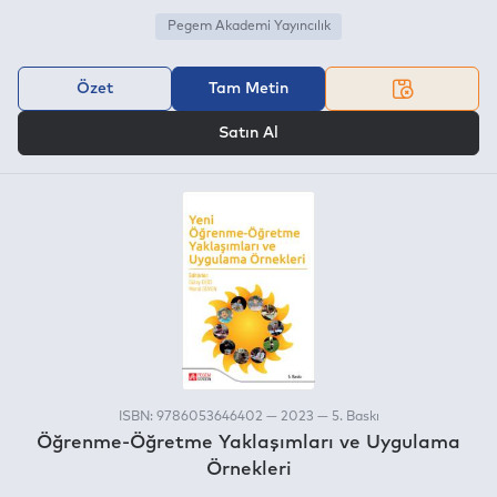
Pegem Akademi Yayıncılık
Özet
Tam Metin
VEYA
Satın Al
ISBN: 9786053646402 — 2023 — 5. Baskı
Öğrenme-Öğretme Yaklaşımları ve Uygulama
Örnekleri