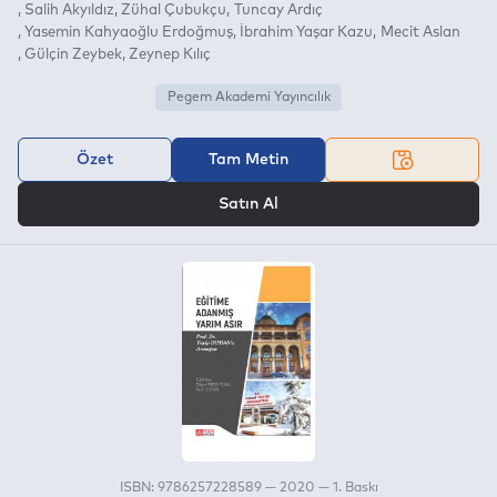
Salih Akyıldız
Zühal Çubukçu
Tuncay Ardıç
Yasemin Kahyaoğlu Erdoğmuş
İbrahim Yaşar Kazu
Mecit Aslan
Gülçin Zeybek
Zeynep Kılıç
Pegem Akademi Yayıncılık
Özet
Tam Metin
VEYA
Satın Al
ISBN: 9786257228589 — 2020 — 1. Baskı