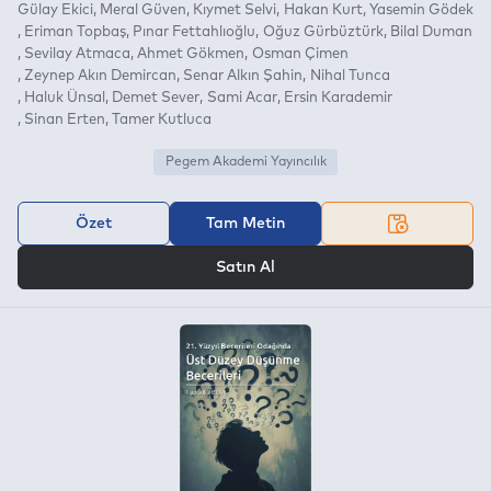
Gülay Ekici
Meral Güven
Kıymet Selvi
Hakan Kurt
Yasemin Gödek
Eriman Topbaş
Pınar Fettahlıoğlu
Oğuz Gürbüztürk
Bilal Duman
Sevilay Atmaca
Ahmet Gökmen
Osman Çimen
Zeynep Akın Demircan
Senar Alkın Şahin
Nihal Tunca
Haluk Ünsal
Demet Sever
Sami Acar
Ersin Karademir
Sinan Erten
Tamer Kutluca
Pegem Akademi Yayıncılık
Özet
Tam Metin
VEYA
Satın Al