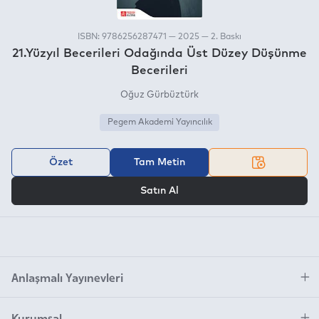
ISBN: 9786256287471 — 2025 — 2. Baskı
21.Yüzyıl Becerileri Odağında Üst Düzey Düşünme
Becerileri
Oğuz Gürbüztürk
Pegem Akademi Yayıncılık
Özet
Tam Metin
VEYA
Satın Al
Anlaşmalı Yayınevleri
Kurumsal