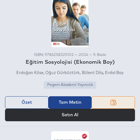
ISBN: 9786258325102 — 2024 — 9. Baskı
Eğitim Sosyolojisi (Ekonomik Boy)
Erdoğan Köse
Oğuz Gürbüztürk
Bülent Döş
Erdal Bay
Pegem Akademi Yayıncılık
Özet
Tam Metin
VEYA
Satın Al