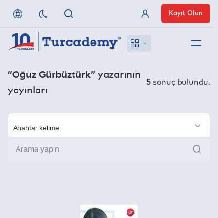
Kayıt Olun
Üye Girişi
Hakkımızda
“Oğuz Gürbüztürk”
yazarının
5
sonuç bulundu.
yayınları
Referanslarımız
Uzaktan Erişim
×
Ara
Nasıl Erişirim
Anlaşmalı Yayınevleri
İletişim