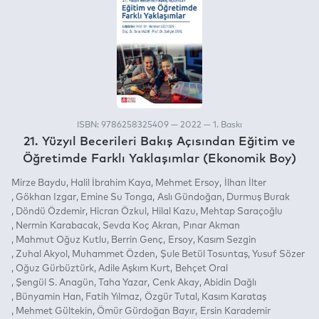
ISBN: 9786258325409 — 2022 — 1. Baskı
21. Yüzyıl Becerileri Bakış Açısından Eğitim ve
Öğretimde Farklı Yaklaşımlar (Ekonomik Boy)
Mirze Baydu
Halil İbrahim Kaya
Mehmet Ersoy
İlhan İlter
Gökhan Izgar
Emine Su Tonga
Aslı Gündoğan
Durmuş Burak
Döndü Özdemir
Hicran Özkul
Hilal Kazu
Mehtap Saraçoğlu
Nermin Karabacak
Sevda Koç Akran
Pınar Akman
Mahmut Oğuz Kutlu
Berrin Genç
Ersoy
Kasım Sezgin
Zuhal Akyol
Muhammet Özden
Şule Betül Tosuntaş
Yusuf Sözer
Oğuz Gürbüztürk
Adile Aşkım Kurt
Behçet Oral
Şengül S. Anagün
Taha Yazar
Cenk Akay
Abidin Dağlı
Bünyamin Han
Fatih Yılmaz
Özgür Tutal
Kasım Karataş
Mehmet Gültekin
Ömür Gürdoğan Bayır
Ersin Karademir