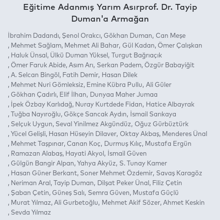
Eğitime Adanmış Yarım Asırprof. Dr. Tayip
Duman'a Armağan
İbrahim Dadandı
Şenol Orakcı
Gökhan Duman
Can Meşe
Mehmet Sağlam
Mehmet Ali Bahar
Gül Kadan
Ömer Çalışkan
Haluk Ünsal
Ülkü Duman Yüksel
Turgut Bağrıaçık
Ömer Faruk Abide
Asım Arı
Serkan Padem
Özgür Babayiğit
A. Selcan Bingöl
Fatih Demir
Hasan Dilek
Mehmet Nuri Gömleksiz
Emine Kübra Pullu
Ali Güler
Gökhan Çadırlı
Elif İlhan
Dunyaa Maher Jumaa
İpek Özbay Karlıdağ
Nuray Kurtdede Fidan
Hatice Albayrak
Tuğba Nayıroğlu
Gökçe Sancak Aydın
İsmail Sarıkaya
Selçuk Uygun
Seval Yinilmez Akgündüz
Oğuz Gürbüztürk
Yücel Gelişli
Hasan Hüseyin Dilaver
Oktay Akbaş
Menderes Ünal
Mehmet Taşpınar
Canan Koç
Durmuş Kılıç
Mustafa Ergün
Ramazan Alabaş
Hayati Akyol
İsmail Güven
Gülgün Bangir Alpan
Yahya Akyüz
S. Tunay Kamer
Hasan Güner Berkant
Soner Mehmet Özdemir
Savaş Karagöz
Neriman Aral
Tayip Duman
Dilşat Peker Ünal
Filiz Çetin
Şaban Çetin
Güneş Salı
Semra Güven
Mustafa Güçlü
Murat Yılmaz
Ali Gurbetoğlu
Mehmet Akif Sözer
Ahmet Keskin
Sevda Yılmaz