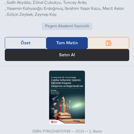
Salih Akyıldız
Zühal Çubukçu
Tuncay Ardıç
Yasemin Kahyaoğlu Erdoğmuş
İbrahim Yaşar Kazu
Mecit Aslan
Gülçin Zeybek
Zeynep Kılıç
Pegem Akademi Yayıncılık
Özet
Tam Metin
VEYA
Satın Al
ISBN: 9786256810938 — 2024 — 2. Baskı