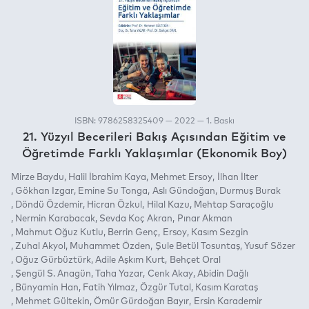
ISBN: 9786258325409 — 2022 — 1. Baskı
21. Yüzyıl Becerileri Bakış Açısından Eğitim ve
Öğretimde Farklı Yaklaşımlar (Ekonomik Boy)
Mirze Baydu
Halil İbrahim Kaya
Mehmet Ersoy
İlhan İlter
Gökhan Izgar
Emine Su Tonga
Aslı Gündoğan
Durmuş Burak
Döndü Özdemir
Hicran Özkul
Hilal Kazu
Mehtap Saraçoğlu
Nermin Karabacak
Sevda Koç Akran
Pınar Akman
Mahmut Oğuz Kutlu
Berrin Genç
Ersoy
Kasım Sezgin
Zuhal Akyol
Muhammet Özden
Şule Betül Tosuntaş
Yusuf Sözer
Oğuz Gürbüztürk
Adile Aşkım Kurt
Behçet Oral
Şengül S. Anagün
Taha Yazar
Cenk Akay
Abidin Dağlı
Bünyamin Han
Fatih Yılmaz
Özgür Tutal
Kasım Karataş
Mehmet Gültekin
Ömür Gürdoğan Bayır
Ersin Karademir