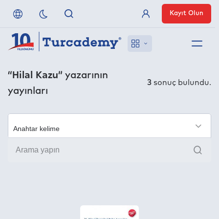
Kayıt Olun
Üye Girişi
Hakkımızda
“Hilal Kazu”
yazarının
3
sonuç bulundu.
yayınları
Referanslarımız
Uzaktan Erişim
×
Ara
Nasıl Erişirim
Anlaşmalı Yayınevleri
İletişim