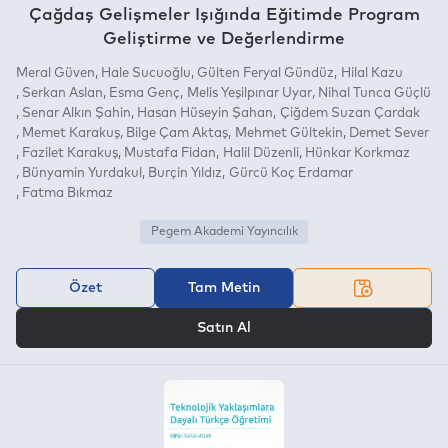
Çağdaş Gelişmeler Işığında Eğitimde Program
Geliştirme ve Değerlendirme
Meral Güven
Hale Sucuoğlu
Gülten Feryal Gündüz
Hilal Kazu
Serkan Aslan
Esma Genç
Melis Yeşilpınar Uyar
Nihal Tunca Güçlü
Senar Alkın Şahin
Hasan Hüseyin Şahan
Çiğdem Suzan Çardak
Memet Karakuş
Bilge Çam Aktaş
Mehmet Gültekin
Demet Sever
Fazilet Karakuş
Mustafa Fidan
Halil Düzenli
Hünkar Korkmaz
Bünyamin Yurdakul
Burçin Yıldız
Gürcü Koç Erdamar
Fatma Bıkmaz
Pegem Akademi Yayıncılık
Özet
Tam Metin
VEYA
Satın Al