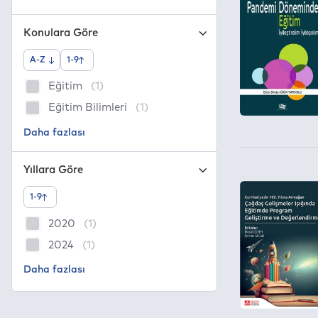
Konulara Göre
A-Z
1-9
Eğitim
(1)
Eğitim Bilimleri
(1)
Yıllara Göre
1-9
2020
(1)
2024
(1)