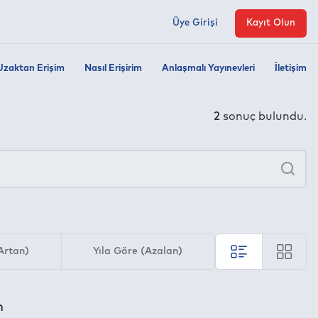
Üye Girişi
Kayıt Olun
Uzaktan Erişim
Nasıl Erişirim
Anlaşmalı Yayınevleri
İletişim
2
sonuç bulundu.
×
Ara
Artan)
Yıla Göre (Azalan)
m