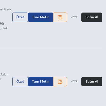
ni
Genç
Özet
Tam Metin
Satın Al
VEYA
Gür
bulut
 Aslan
n
Özet
Tam Metin
Satın Al
VEYA