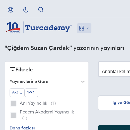
“Çiğdem Suzan Çardak”
yazarının yayınları
Filtrele
Yayınevlerine Göre
A-Z
1-9
İlgiye Gö
Anı Yayıncılık
(1)
Pegem Akademi Yayıncılık
(1)