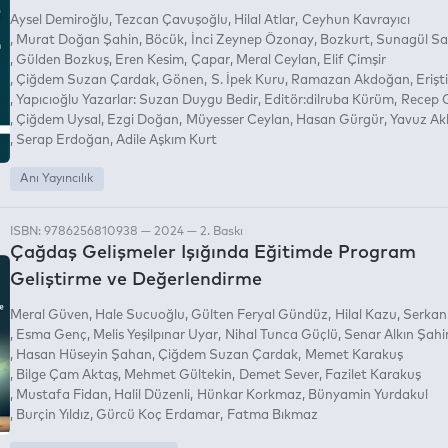
Aysel Demiroğlu
Tezcan Çavuşoğlu
Hilal Atlar
Ceyhun Kavrayıcı
Murat Doğan Şahin
Böcük
İnci Zeynep Özonay
Bozkurt
Sunagül Sa
Gülden Bozkuş
Eren Kesim
Çapar
Meral Ceylan
Elif Çimşir
Çiğdem Suzan Çardak
Gönen
S. İpek Kuru
Ramazan Akdoğan
Erişti
Yapıcıoğlu Yazarlar: Suzan Duygu Bedir
Editör:dilruba Kürüm
Recep 
Çiğdem Uysal
Ezgi Doğan
Müyesser Ceylan
Hasan Gürgür
Yavuz Ak
Serap Erdoğan
Adile Aşkım Kurt
Anı Yayıncılık
ISBN: 9786256810938 — 2024 — 2. Baskı
Çağdaş Gelişmeler Işığında Eğitimde Program
Geliştirme ve Değerlendirme
Meral Güven
Hale Sucuoğlu
Gülten Feryal Gündüz
Hilal Kazu
Serkan
Esma Genç
Melis Yeşilpınar Uyar
Nihal Tunca Güçlü
Senar Alkın Şahi
Hasan Hüseyin Şahan
Çiğdem Suzan Çardak
Memet Karakuş
Bilge Çam Aktaş
Mehmet Gültekin
Demet Sever
Fazilet Karakuş
Mustafa Fidan
Halil Düzenli
Hünkar Korkmaz
Bünyamin Yurdakul
Burçin Yıldız
Gürcü Koç Erdamar
Fatma Bıkmaz