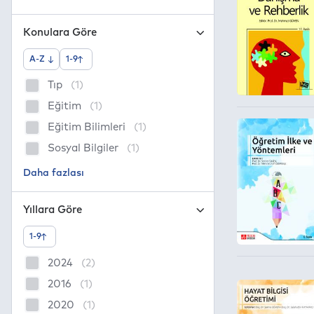
Konulara Göre
A-Z
1-9
Tıp
(1)
Eğitim
(1)
Eğitim Bilimleri
(1)
Sosyal Bilgiler
(1)
Yıllara Göre
1-9
2024
(2)
2016
(1)
2020
(1)