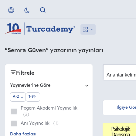
“Semra Güven”
yazarının yayınları
Filtrele
Yayınevlerine Göre
A-Z
1-9
İlgiye Gö
Pegem Akademi Yayıncılık
(3)
Anı Yayıncılık
(1)