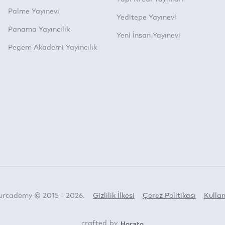
Palme Yayınevi
Yeditepe Yayınevi
Panama Yayıncılık
Yeni İnsan Yayınevi
Pegem Akademi Yayıncılık
Turcademy © 2015 - 2026.
Gizlilik İlkesi
Çerez Politikası
Kullan
Horato
crafted by