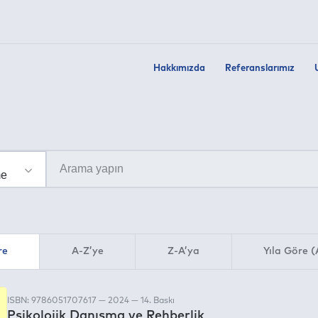
Hakkımızda
Referanslarımız
re
A-Z’ye
Z-A’ya
Yıla Göre (
ISBN: 9786051707617 — 2024 — 14. Baskı
Psikolojik Danışma ve Rehberlik