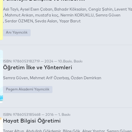
Aslı Taylı
Aysel Esen Çoban
Bahadır Köksalan
Cengiz Şahin
Levent Ya
Mahmut Arıkan
mustafa koç
Nermin KORUKLU
Semra Güven
Serdar ÖZMEN
Sevda Aslan
Yaşar Barut
Anı Yayıncılık
ISBN: 9786053182719 — 2024 — 10.Baskı. Baskı
Öğretim İlke ve Yöntemleri
Semra Güven
Mehmet Arif Özerbaş
Özden Demirkan
Pegem Akademi Yayıncılık
ISBN: 9786053185468 — 2016 — 1. Baskı
Hayat Bilgisi Öğretimi
Taner Altun
Abdullah Gökdemir
Bilge Gök
Alper Yontar
Semra Güven