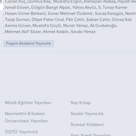
Canan Koç
Durmuş Kılıç
Mustafa Ergün
Ramazan Alabaş
Hayati Ak
İsmail Güven
Gülgün Bangir Alpan
Yahya Akyüz
S. Tunay Kamer
Hasan Güner Berkant
Soner Mehmet Özdemir
Savaş Karagöz
Nerim
Tayip Duman
Dilşat Peker Ünal
Filiz Çetin
Şaban Çetin
Güneş Salı
Semra Güven
Mustafa Güçlü
Murat Yılmaz
Ali Gurbetoğlu
Mehmet Akif Sözer
Ahmet Keskin
Sevda Yılmaz
Pegem Akademi Yayıncılık
Müzik Eğitimi Yayınları
Say Kitap
Necmettin Erbakan
Seçkin Yayıncılık
Üniversitesi Yayınları
Siyasal Kitabevi
ODTÜ Yayıncılık
Yapı Kredi Yayınları