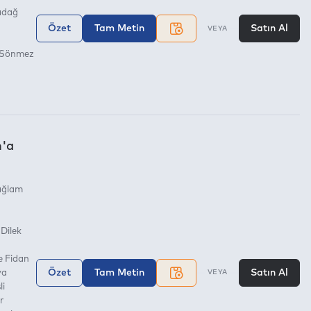
adağ
Özet
Tam Metin
Satın Al
VEYA
 Sönmez
n'a
ağlam
Dilek
e Fidan
Özet
Tam Metin
Satın Al
ya
VEYA
li
r