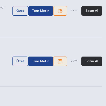
ycı
Özet
Tam Metin
Satın Al
VEYA
Özet
Tam Metin
Satın Al
VEYA