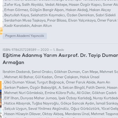
Zafer Kuş
Salih Akyıldız
Vedat Aktepe
Hasan Özgür Kapıcı
Soner Al
Erhan Görmez
Gülgün Bangir Alpan
Hakan Akdağ
Hakan Akçay
Beytullah Kaya
Selahattin Kaymakcı
Özden Demirkan
Sabri Sidekli
Serdarhan Musa Taşkaya
Pınar Bilasa
Elvan Yalçınkaya
Ömer Faruk
Kadir Karatekin
Adnan Altun
Pegem Akademi Yayıncılık
ISBN: 9786257228589 — 2020 — 1. Baskı
Eğitime Adanmış Yarım Asırprof. Dr. Tayip Duma
Armağan
İbrahim Dadandı
Şenol Orakcı
Gökhan Duman
Can Meşe
Mehmet S
Mehmet Ali Bahar
Gül Kadan
Ömer Çalışkan
Haluk Ünsal
Ülkü Duman Yüksel
Turgut Bağrıaçık
Ömer Faruk Abide
Asım Arı
Serkan Padem
Özgür Babayiğit
A. Selcan Bingöl
Fatih Demir
Hasan 
Mehmet Nuri Gömleksiz
Emine Kübra Pullu
Ali Güler
Gökhan Çadırlı
Elif İlhan
Dunyaa Maher Jumaa
İpek Özbay Karlıdağ
Nuray Kurtded
Hatice Albayrak
Tuğba Nayıroğlu
Gökçe Sancak Aydın
İsmail Sarıka
Selçuk Uygun
Seval Yinilmez Akgündüz
Oğuz Gürbüztürk
Yücel Geliş
Hasan Hüseyin Dilaver
Oktay Akbaş
Menderes Ünal
Mehmet Taşpına