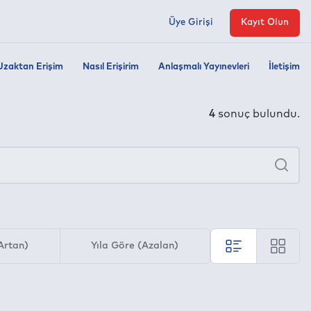
Üye Girişi
Kayıt Olun
Uzaktan Erişim
Nasıl Erişirim
Anlaşmalı Yayınevleri
İletişim
4
sonuç bulundu.
×
Ara
Artan)
Yıla Göre (Azalan)