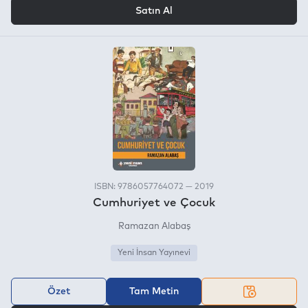
VEYA
Satın Al
ISBN: 9786057764072 — 2019
Cumhuriyet ve Çocuk
Ramazan Alabaş
Yeni İnsan Yayınevi
Özet
Tam Metin