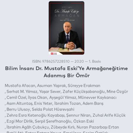
ISBN: 9786257228510 — 2020 — 1. Baskı
Bilim İnsanı Dr. Mustafa Eski’Ye Armağaneğitime
Adanmış Bir Ömür
Mustafa Afacan
Asuman Yaprak
Süreyye Erakman
Serhat M. Yılmaz
Yaşar Sever
Zafer Küçükşabanoğlu
Mine Özgür
Cemil Özel
İlyas Okan
Ayşegül Yılmaz
Münevver Kaykanacı
Asım Altuntaş
Enis Yeter
İbrahim Tozan
Adem Barış
Berru Ulusoy
Selda Polat Hüsrevşahi
Zehra Esra Ketenoğlu Kayabaşı
Şennur Niran
Zuhal Arife Küçük
Ezgi Mor Dirlik
Serpil Şerefhanoğlu
Özkan Eski
İbrahim Agâh Çubukçu
Zübeyde Kırlı
Nuran Pazarbaşı Ertan