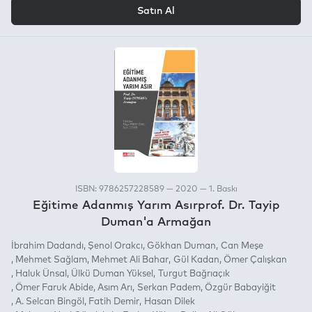
VEYA
Satın Al
ISBN: 9786257228589 — 2020 — 1. Baskı
Eğitime Adanmış Yarım Asırprof. Dr. Tayip
Duman'a Armağan
İbrahim Dadandı
Şenol Orakcı
Gökhan Duman
Can Meşe
Mehmet Sağlam
Mehmet Ali Bahar
Gül Kadan
Ömer Çalışkan
Haluk Ünsal
Ülkü Duman Yüksel
Turgut Bağrıaçık
Ömer Faruk Abide
Asım Arı
Serkan Padem
Özgür Babayiğit
A. Selcan Bingöl
Fatih Demir
Hasan Dilek