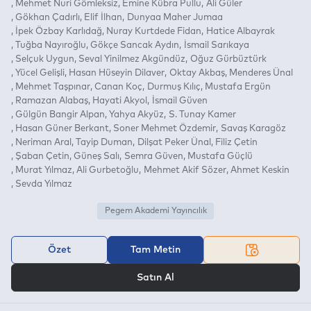
Mehmet Nuri Gömleksiz
Emine Kübra Pullu
Ali Güler
Gökhan Çadırlı
Elif İlhan
Dunyaa Maher Jumaa
İpek Özbay Karlıdağ
Nuray Kurtdede Fidan
Hatice Albayrak
Tuğba Nayıroğlu
Gökçe Sancak Aydın
İsmail Sarıkaya
Selçuk Uygun
Seval Yinilmez Akgündüz
Oğuz Gürbüztürk
Yücel Gelişli
Hasan Hüseyin Dilaver
Oktay Akbaş
Menderes Ünal
Mehmet Taşpınar
Canan Koç
Durmuş Kılıç
Mustafa Ergün
Ramazan Alabaş
Hayati Akyol
İsmail Güven
Gülgün Bangir Alpan
Yahya Akyüz
S. Tunay Kamer
Hasan Güner Berkant
Soner Mehmet Özdemir
Savaş Karagöz
Neriman Aral
Tayip Duman
Dilşat Peker Ünal
Filiz Çetin
Şaban Çetin
Güneş Salı
Semra Güven
Mustafa Güçlü
Murat Yılmaz
Ali Gurbetoğlu
Mehmet Akif Sözer
Ahmet Keskin
Sevda Yılmaz
Pegem Akademi Yayıncılık
Özet
Tam Metin
VEYA
Satın Al