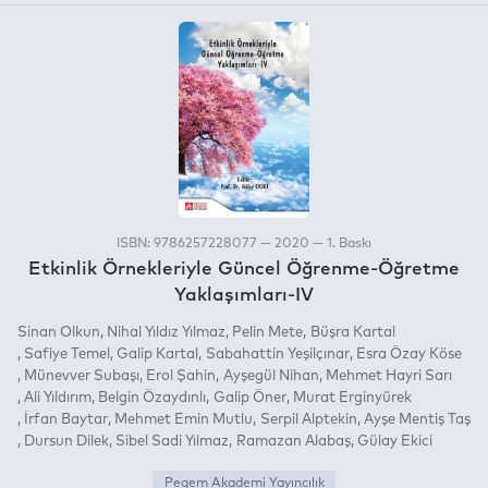
ISBN: 9786257228077 — 2020 — 1. Baskı
Etkinlik Örnekleriyle Güncel Öğrenme-Öğretme
Yaklaşımları-IV
Sinan Olkun
Nihal Yıldız Yılmaz
Pelin Mete
Büşra Kartal
Safiye Temel
Galip Kartal
Sabahattin Yeşilçınar
Esra Özay Köse
Münevver Subaşı
Erol Şahin
Ayşegül Nihan
Mehmet Hayri Sarı
Ali Yıldırım
Belgin Özaydınlı
Galip Öner
Murat Erginyürek
İrfan Baytar
Mehmet Emin Mutlu
Serpil Alptekin
Ayşe Mentiş Taş
Dursun Dilek
Sibel Sadi Yılmaz
Ramazan Alabaş
Gülay Ekici
Pegem Akademi Yayıncılık