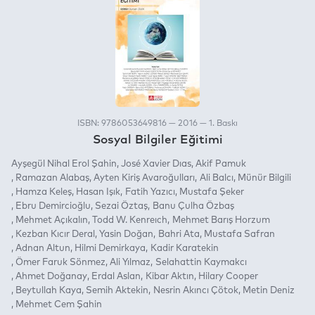
ISBN: 9786053649816 — 2016 — 1. Baskı
Sosyal Bilgiler Eğitimi
Ayşegül Nihal Erol Şahin
José Xavier Dıas
Akif Pamuk
Ramazan Alabaş
Ayten Kiriş Avaroğulları
Ali Balcı
Münür Bilgili
Hamza Keleş
Hasan Işık
Fatih Yazıcı
Mustafa Şeker
Ebru Demircioğlu
Sezai Öztaş
Banu Çulha Özbaş
Mehmet Açıkalın
Todd W. Kenreıch
Mehmet Barış Horzum
Kezban Kıcır Deral
Yasin Doğan
Bahri Ata
Mustafa Safran
Adnan Altun
Hilmi Demirkaya
Kadir Karatekin
Ömer Faruk Sönmez
Ali Yılmaz
Selahattin Kaymakcı
Ahmet Doğanay
Erdal Aslan
Kibar Aktın
Hilary Cooper
Beytullah Kaya
Semih Aktekin
Nesrin Akıncı Çötok
Metin Deniz
Mehmet Cem Şahin