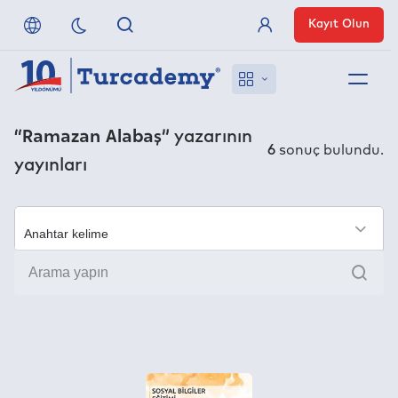
Kayıt Olun
Üye Girişi
Hakkımızda
“Ramazan Alabaş”
yazarının
6
sonuç bulundu.
yayınları
Referanslarımız
Uzaktan Erişim
×
Ara
Nasıl Erişirim
Anlaşmalı Yayınevleri
İletişim