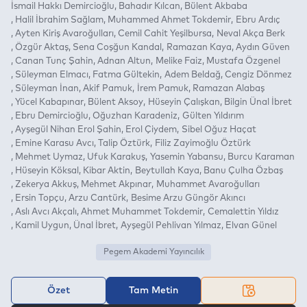
İsmail Hakkı Demircioğlu
Bahadır Kılcan
Bülent Akbaba
Halil İbrahim Sağlam
Muhammed Ahmet Tokdemir
Ebru Ardıç
Ayten Kiriş Avaroğulları
Cemil Cahit Yeşilbursa
Neval Akça Berk
Özgür Aktaş
Sena Coşğun Kandal
Ramazan Kaya
Aydın Güven
Canan Tunç Şahin
Adnan Altun
Melike Faiz
Mustafa Özgenel
Süleyman Elmacı
Fatma Gültekin
Adem Beldağ
Cengiz Dönmez
Süleyman İnan
Akif Pamuk
İrem Pamuk
Ramazan Alabaş
Yücel Kabapınar
Bülent Aksoy
Hüseyin Çalışkan
Bilgin Ünal İbret
Ebru Demircioğlu
Oğuzhan Karadeniz
Gülten Yıldırım
Ayşegül Nihan Erol Şahin
Erol Çiydem
Sibel Oğuz Haçat
Emine Karasu Avcı
Talip Öztürk
Filiz Zayimoğlu Öztürk
Mehmet Uymaz
Ufuk Karakuş
Yasemin Yabansu
Burcu Karaman
Hüseyin Köksal
Kibar Aktin
Beytullah Kaya
Banu Çulha Özbaş
Zekerya Akkuş
Mehmet Akpınar
Muhammet Avaroğulları
Ersin Topçu
Arzu Cantürk
Besime Arzu Güngör Akıncı
Aslı Avcı Akçalı
Ahmet Muhammet Tokdemir
Cemalettin Yıldız
Kamil Uygun
Ünal İbret
Ayşegül Pehlivan Yılmaz
Elvan Günel
Pegem Akademi Yayıncılık
Özet
Tam Metin