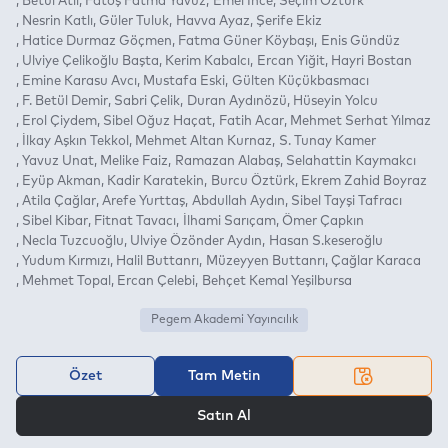
Betül Atlı
Fatoş Fatma Yavuz
Emel İnce
Seçim Öztürk
Nesrin Katlı
Güler Tuluk
Havva Ayaz
Şerife Ekiz
Hatice Durmaz Göçmen
Fatma Güner Köybaşı
Enis Gündüz
Ulviye Çelikoğlu Başta
Kerim Kabalcı
Ercan Yiğit
Hayri Bostan
Emine Karasu Avcı
Mustafa Eski
Gülten Küçükbasmacı
F. Betül Demir
Sabri Çelik
Duran Aydınözü
Hüseyin Yolcu
Erol Çiydem
Sibel Oğuz Haçat
Fatih Acar
Mehmet Serhat Yılmaz
İlkay Aşkın Tekkol
Mehmet Altan Kurnaz
S. Tunay Kamer
Yavuz Unat
Melike Faiz
Ramazan Alabaş
Selahattin Kaymakcı
Eyüp Akman
Kadir Karatekin
Burcu Öztürk
Ekrem Zahid Boyraz
Atila Çağlar
Arefe Yurttaş
Abdullah Aydın
Sibel Tayşi Tafracı
Sibel Kibar
Fitnat Tavacı
İlhami Sarıçam
Ömer Çapkın
Necla Tuzcuoğlu
Ulviye Özönder Aydın
Hasan S.keseroğlu
Yudum Kırmızı
Halil Buttanrı
Müzeyyen Buttanrı
Çağlar Karaca
Mehmet Topal
Ercan Çelebi
Behçet Kemal Yeşilbursa
Pegem Akademi Yayıncılık
Özet
Tam Metin
VEYA
Satın Al