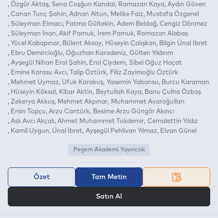
Özgür Aktaş
Sena Coşğun Kandal
Ramazan Kaya
Aydın Güven
Canan Tunç Şahin
Adnan Altun
Melike Faiz
Mustafa Özgenel
Süleyman Elmacı
Fatma Gültekin
Adem Beldağ
Cengiz Dönmez
Süleyman İnan
Akif Pamuk
İrem Pamuk
Ramazan Alabaş
Yücel Kabapınar
Bülent Aksoy
Hüseyin Çalışkan
Bilgin Ünal İbret
Ebru Demircioğlu
Oğuzhan Karadeniz
Gülten Yıldırım
Ayşegül Nihan Erol Şahin
Erol Çiydem
Sibel Oğuz Haçat
Emine Karasu Avcı
Talip Öztürk
Filiz Zayimoğlu Öztürk
Mehmet Uymaz
Ufuk Karakuş
Yasemin Yabansu
Burcu Karaman
Hüseyin Köksal
Kibar Aktin
Beytullah Kaya
Banu Çulha Özbaş
Zekerya Akkuş
Mehmet Akpınar
Muhammet Avaroğulları
Ersin Topçu
Arzu Cantürk
Besime Arzu Güngör Akıncı
Aslı Avcı Akçalı
Ahmet Muhammet Tokdemir
Cemalettin Yıldız
Kamil Uygun
Ünal İbret
Ayşegül Pehlivan Yılmaz
Elvan Günel
Pegem Akademi Yayıncılık
Özet
Tam Metin
VEYA
Satın Al