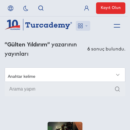
Kayıt Olun
Üye Girişi
Hakkımızda
“Gülten Yıldırım”
yazarının
6
sonuç bulundu.
yayınları
Referanslarımız
Uzaktan Erişim
×
Ara
Nasıl Erişirim
Anlaşmalı Yayınevleri
İletişim