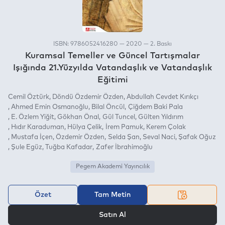
ISBN: 9786052416280 — 2020 — 2. Baskı
Kuramsal Temeller ve Güncel Tartışmalar
Işığında 21.Yüzyılda Vatandaşlık ve Vatandaşlık
Eğitimi
Cemil Öztürk
Döndü Özdemir Özden
Abdullah Cevdet Kırıkçı
Ahmed Emin Osmanoğlu
Bilal Öncül
Çiğdem Baki Pala
E. Özlem Yiğit
Gökhan Önal
Gül Tuncel
Gülten Yıldırım
Hıdır Karaduman
Hülya Çelik
İrem Pamuk
Kerem Çolak
Mustafa İçen
Özdemir Özden
Selda Şan
Seval Naci
Şafak Oğuz
Şule Egüz
Tuğba Kafadar
Zafer İbrahimoğlu
Pegem Akademi Yayıncılık
Özet
Tam Metin
VEYA
Satın Al