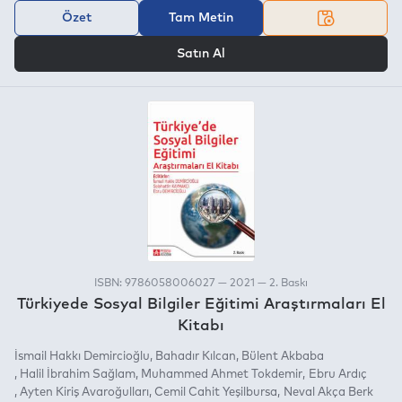
Özet
Tam Metin
VEYA
Satın Al
ISBN: 9786058006027 — 2021 — 2. Baskı
Türkiyede Sosyal Bilgiler Eğitimi Araştırmaları El
Kitabı
İsmail Hakkı Demircioğlu
Bahadır Kılcan
Bülent Akbaba
Halil İbrahim Sağlam
Muhammed Ahmet Tokdemir
Ebru Ardıç
Ayten Kiriş Avaroğulları
Cemil Cahit Yeşilbursa
Neval Akça Berk