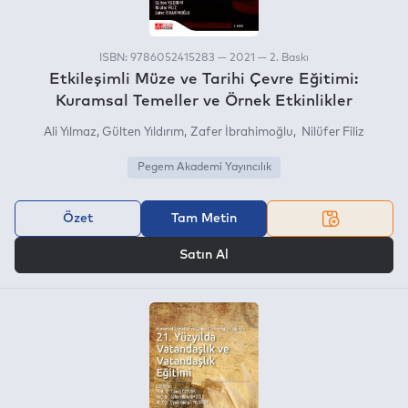
ISBN: 9786052415283 — 2021 — 2. Baskı
Etkileşimli Müze ve Tarihi Çevre Eğitimi:
Kuramsal Temeller ve Örnek Etkinlikler
Ali Yılmaz
Gülten Yıldırım
Zafer İbrahimoğlu
Nilüfer Filiz
Pegem Akademi Yayıncılık
Özet
Tam Metin
VEYA
Satın Al