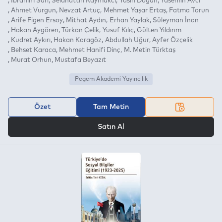
İbrahim Sarı
Selahattin Kaymakcı
Yasin Doğan
Yasemin Avcı
Ahmet Vurgun
Nevzat Artuç
Mehmet Yaşar Ertaş
Fatma Torun
Arife Figen Ersoy
Mithat Aydın
Erhan Yaylak
Süleyman İnan
Hakan Aygören
Türkan Çelik
Yusuf Kılıç
Gülten Yıldırım
Kudret Aykırı
Hakan Karagöz
Abdullah Uğur
Ayfer Özçelik
Behset Karaca
Mehmet Hanifi Dinç
M. Metin Türktaş
Murat Orhun
Mustafa Beyazıt
Pegem Akademi Yayıncılık
Özet
Tam Metin
VEYA
Satın Al