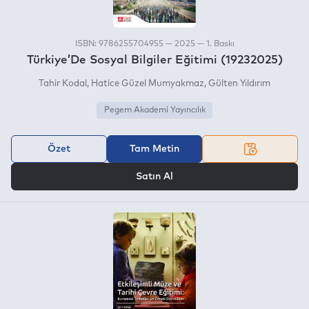
ISBN: 9786255704955 — 2025 — 1. Baskı
Türkiye’De Sosyal Bilgiler Eğitimi (19232025)
Tahir Kodal
Hatice Güzel Mumyakmaz
Gülten Yıldırım
Pegem Akademi Yayıncılık
Özet
Tam Metin
VEYA
Satın Al