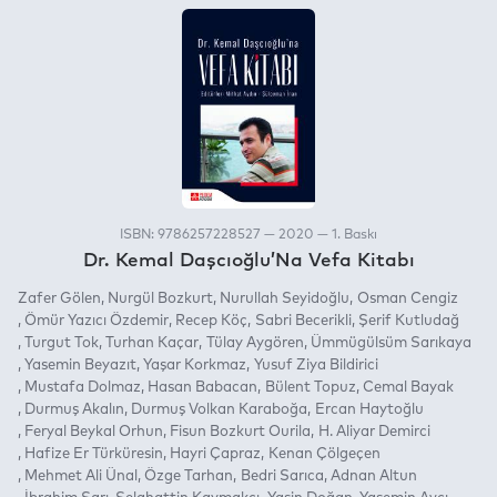
ISBN: 9786257228527 — 2020 — 1. Baskı
Dr. Kemal Daşcıoğlu’Na Vefa Kitabı
Zafer Gölen
Nurgül Bozkurt
Nurullah Seyidoğlu
Osman Cengiz
Ömür Yazıcı Özdemir
Recep Köç
Sabri Becerikli
Şerif Kutludağ
Turgut Tok
Turhan Kaçar
Tülay Aygören
Ümmügülsüm Sarıkaya
Yasemin Beyazıt
Yaşar Korkmaz
Yusuf Ziya Bildirici
Mustafa Dolmaz
Hasan Babacan
Bülent Topuz
Cemal Bayak
Durmuş Akalın
Durmuş Volkan Karaboğa
Ercan Haytoğlu
Feryal Beykal Orhun
Fisun Bozkurt Ourila
H. Aliyar Demirci
Hafize Er Türküresin
Hayri Çapraz
Kenan Çölgeçen
Mehmet Ali Ünal
Özge Tarhan
Bedri Sarıca
Adnan Altun