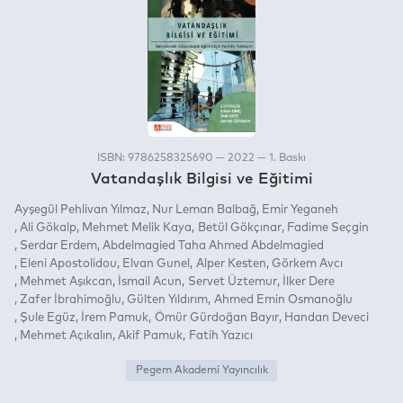
ISBN: 9786258325690 — 2022 — 1. Baskı
Vatandaşlık Bilgisi ve Eğitimi
Ayşegül Pehlivan Yılmaz
Nur Leman Balbağ
Emir Yeganeh
Ali Gökalp
Mehmet Melik Kaya
Betül Gökçınar
Fadime Seçgin
Serdar Erdem
Abdelmagied Taha Ahmed Abdelmagied
Eleni Apostolidou
Elvan Gunel
Alper Kesten
Görkem Avcı
Mehmet Aşıkcan
İsmail Acun
Servet Üztemur
İlker Dere
Zafer İbrahimoğlu
Gülten Yıldırım
Ahmed Emin Osmanoğlu
Şule Egüz
İrem Pamuk
Ömür Gürdoğan Bayır
Handan Deveci
Mehmet Açıkalın
Akif Pamuk
Fatih Yazıcı
Pegem Akademi Yayıncılık