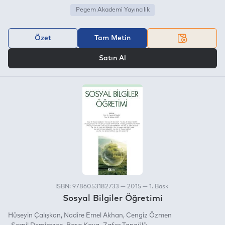
Pegem Akademi Yayıncılık
Özet
Tam Metin
VEYA
Satın Al
ISBN: 9786053182733 — 2015 — 1. Baskı
Sosyal Bilgiler Öğretimi
Hüseyin Çalışkan
Nadire Emel Akhan
Cengiz Özmen