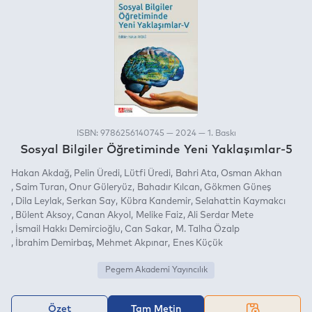
ISBN: 9786256140745 — 2024 — 1. Baskı
Sosyal Bilgiler Öğretiminde Yeni Yaklaşımlar-5
Hakan Akdağ
Pelin Üredi
Lütfi Üredi
Bahri Ata
Osman Akhan
Saim Turan
Onur Güleryüz
Bahadır Kılcan
Gökmen Güneş
Dila Leylak
Serkan Say
Kübra Kandemir
Selahattin Kaymakcı
Bülent Aksoy
Canan Akyol
Melike Faiz
Ali Serdar Mete
İsmail Hakkı Demircioğlu
Can Sakar
M. Talha Özalp
İbrahim Demirbaş
Mehmet Akpınar
Enes Küçük
Pegem Akademi Yayıncılık
Özet
Tam Metin