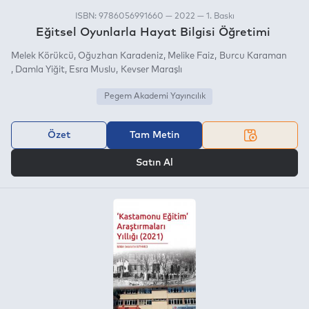
ISBN: 9786056991660 — 2022 — 1. Baskı
Eğitsel Oyunlarla Hayat Bilgisi Öğretimi
Melek Körükcü
Oğuzhan Karadeniz
Melike Faiz
Burcu Karaman
Damla Yiğit
Esra Muslu
Kevser Maraşlı
Pegem Akademi Yayıncılık
Özet
Tam Metin
VEYA
Satın Al