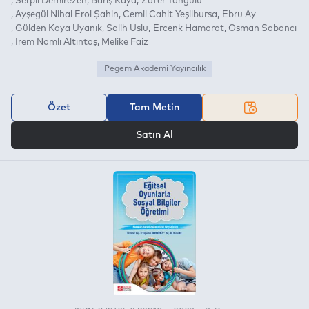
Serpil Demirezen
Barış Kaya
Zafer Tangülü
Ayşegül Nihal Erol Şahin
Cemil Cahit Yeşilbursa
Ebru Ay
Gülden Kaya Uyanık
Salih Uslu
Ercenk Hamarat
Osman Sabancı
İrem Namlı Altıntaş
Melike Faiz
Pegem Akademi Yayıncılık
Özet
Tam Metin
VEYA
Satın Al