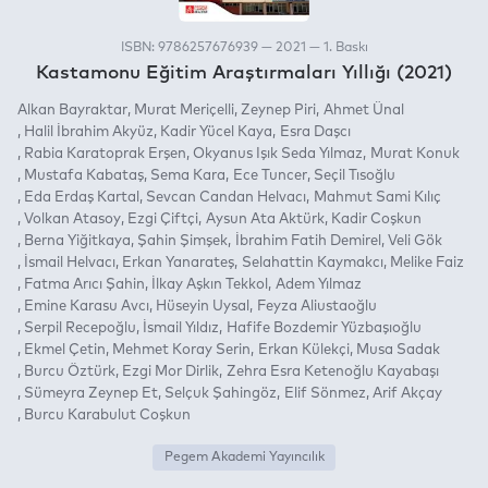
ISBN: 9786257676939 — 2021 — 1. Baskı
Kastamonu Eğitim Araştırmaları Yıllığı (2021)
Alkan Bayraktar
Murat Meriçelli
Zeynep Piri
Ahmet Ünal
Halil İbrahim Akyüz
Kadir Yücel Kaya
Esra Daşcı
Rabia Karatoprak Erşen
Okyanus Işık Seda Yılmaz
Murat Konuk
Mustafa Kabataş
Sema Kara
Ece Tuncer
Seçil Tısoğlu
Eda Erdaş Kartal
Sevcan Candan Helvacı
Mahmut Sami Kılıç
Volkan Atasoy
Ezgi Çiftçi
Aysun Ata Aktürk
Kadir Coşkun
Berna Yiğitkaya
Şahin Şimşek
İbrahim Fatih Demirel
Veli Gök
İsmail Helvacı
Erkan Yanarateş
Selahattin Kaymakcı
Melike Faiz
Fatma Arıcı Şahin
İlkay Aşkın Tekkol
Adem Yılmaz
Emine Karasu Avcı
Hüseyin Uysal
Feyza Aliustaoğlu
Serpil Recepoğlu
İsmail Yıldız
Hafife Bozdemir Yüzbaşıoğlu
Ekmel Çetin
Mehmet Koray Serin
Erkan Külekçi
Musa Sadak
Burcu Öztürk
Ezgi Mor Dirlik
Zehra Esra Ketenoğlu Kayabaşı
Sümeyra Zeynep Et
Selçuk Şahingöz
Elif Sönmez
Arif Akçay
Burcu Karabulut Coşkun
Pegem Akademi Yayıncılık