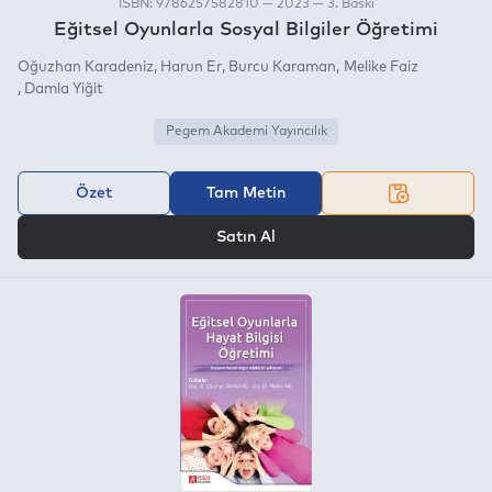
ISBN: 9786257582810 — 2023 — 3. Baskı
Eğitsel Oyunlarla Sosyal Bilgiler Öğretimi
Oğuzhan Karadeniz
Harun Er
Burcu Karaman
Melike Faiz
Damla Yiğit
Pegem Akademi Yayıncılık
Özet
Tam Metin
VEYA
Satın Al