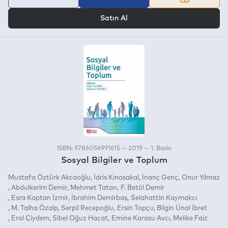
VEYA
Satın Al
ISBN: 9786056991615 — 2019 — 1. Baskı
Sosyal Bilgiler ve Toplum
Mustafa Öztürk Akcaoğlu
İdris Kınasakal
İnanç Genç
Onur Yılmaz
Abdulkerim Demir
Mehmet Tatan
F. Betül Demir
Esra Kaptan İzmir
İbrahim Demirbaş
Selahattin Kaymakcı
M. Talha Özalp
Serpil Recepoğlu
Ersin Topçu
Bilgin Ünal İbret
Erol Çiydem
Sibel Oğuz Haçat
Emine Karasu Avcı
Melike Faiz