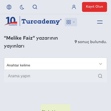
Kayıt Olun
Üye Girişi
Hakkımızda
“Melike Faiz”
yazarının
9
sonuç bulundu.
yayınları
Referanslarımız
Uzaktan Erişim
×
Ara
Nasıl Erişirim
Anlaşmalı Yayınevleri
İletişim