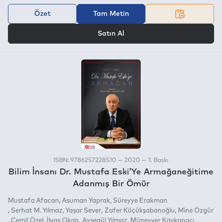
Özet
Tam Metin
VEYA
Satın Al
ISBN: 9786257228510 — 2020 — 1. Baskı
Bilim İnsanı Dr. Mustafa Eski’Ye Armağaneğitime
Adanmış Bir Ömür
Mustafa Afacan
Asuman Yaprak
Süreyye Erakman
Serhat M. Yılmaz
Yaşar Sever
Zafer Küçükşabanoğlu
Mine Özgür
Cemil Özel
İlyas Okan
Ayşegül Yılmaz
Münevver Kaykanacı