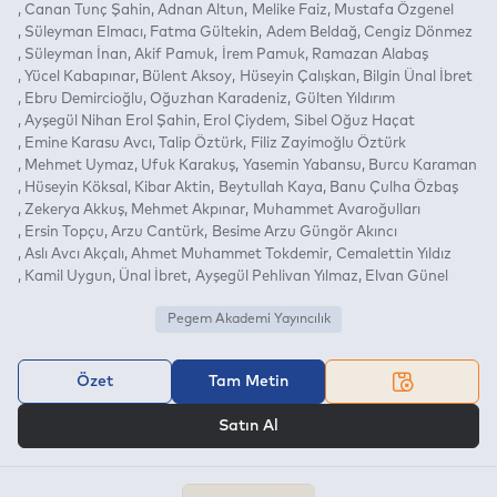
Canan Tunç Şahin
Adnan Altun
Melike Faiz
Mustafa Özgenel
Süleyman Elmacı
Fatma Gültekin
Adem Beldağ
Cengiz Dönmez
Süleyman İnan
Akif Pamuk
İrem Pamuk
Ramazan Alabaş
Yücel Kabapınar
Bülent Aksoy
Hüseyin Çalışkan
Bilgin Ünal İbret
Ebru Demircioğlu
Oğuzhan Karadeniz
Gülten Yıldırım
Ayşegül Nihan Erol Şahin
Erol Çiydem
Sibel Oğuz Haçat
Emine Karasu Avcı
Talip Öztürk
Filiz Zayimoğlu Öztürk
Mehmet Uymaz
Ufuk Karakuş
Yasemin Yabansu
Burcu Karaman
Hüseyin Köksal
Kibar Aktin
Beytullah Kaya
Banu Çulha Özbaş
Zekerya Akkuş
Mehmet Akpınar
Muhammet Avaroğulları
Ersin Topçu
Arzu Cantürk
Besime Arzu Güngör Akıncı
Aslı Avcı Akçalı
Ahmet Muhammet Tokdemir
Cemalettin Yıldız
Kamil Uygun
Ünal İbret
Ayşegül Pehlivan Yılmaz
Elvan Günel
Pegem Akademi Yayıncılık
Özet
Tam Metin
VEYA
Satın Al