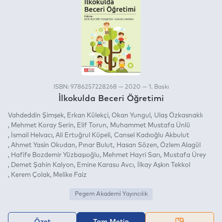
ISBN: 9786257228268 — 2020 — 1. Baskı
İlkokulda Beceri Öğretimi
Vahdeddin Şimşek
Erkan Külekçi
Okan Yungul
Ulaş Özkasnaklı
Mehmet Koray Serin
Elif Torun
Muhammet Mustafa Ünlü
İsmail Helvacı
Ali Ertuğrul Küpeli
Cansel Kadıoğlu Akbulut
Ahmet Yasin Okudan
Pınar Bulut
Hasan Sözen
Özlem Alagül
Hafife Bozdemir Yüzbaşıoğlu
Mehmet Hayri Sarı
Mustafa Ürey
Demet Şahin Kalyon
Emine Karasu Avcı
İlkay Aşkın Tekkol
Kerem Çolak
Melike Faiz
Pegem Akademi Yayıncılık
Özet
Tam Metin