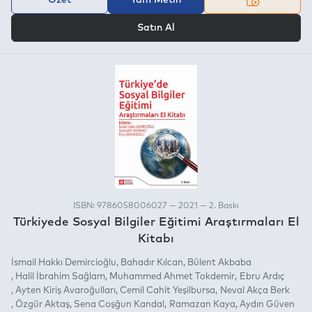
VEYA
Satın Al
ISBN: 9786058006027 — 2021 — 2. Baskı
Türkiyede Sosyal Bilgiler Eğitimi Araştırmaları El
Kitabı
İsmail Hakkı Demircioğlu
Bahadır Kılcan
Bülent Akbaba
Halil İbrahim Sağlam
Muhammed Ahmet Tokdemir
Ebru Ardıç
Ayten Kiriş Avaroğulları
Cemil Cahit Yeşilbursa
Neval Akça Berk
Özgür Aktaş
Sena Coşğun Kandal
Ramazan Kaya
Aydın Güven