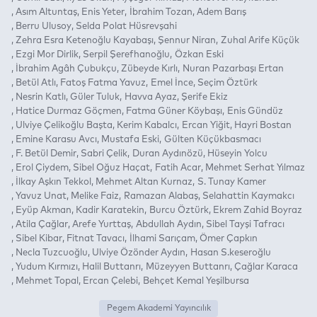
Asım Altuntaş
Enis Yeter
İbrahim Tozan
Adem Barış
Berru Ulusoy
Selda Polat Hüsrevşahi
Zehra Esra Ketenoğlu Kayabaşı
Şennur Niran
Zuhal Arife Küçük
Ezgi Mor Dirlik
Serpil Şerefhanoğlu
Özkan Eski
İbrahim Agâh Çubukçu
Zübeyde Kırlı
Nuran Pazarbaşı Ertan
Betül Atlı
Fatoş Fatma Yavuz
Emel İnce
Seçim Öztürk
Nesrin Katlı
Güler Tuluk
Havva Ayaz
Şerife Ekiz
Hatice Durmaz Göçmen
Fatma Güner Köybaşı
Enis Gündüz
Ulviye Çelikoğlu Başta
Kerim Kabalcı
Ercan Yiğit
Hayri Bostan
Emine Karasu Avcı
Mustafa Eski
Gülten Küçükbasmacı
F. Betül Demir
Sabri Çelik
Duran Aydınözü
Hüseyin Yolcu
Erol Çiydem
Sibel Oğuz Haçat
Fatih Acar
Mehmet Serhat Yılmaz
İlkay Aşkın Tekkol
Mehmet Altan Kurnaz
S. Tunay Kamer
Yavuz Unat
Melike Faiz
Ramazan Alabaş
Selahattin Kaymakcı
Eyüp Akman
Kadir Karatekin
Burcu Öztürk
Ekrem Zahid Boyraz
Atila Çağlar
Arefe Yurttaş
Abdullah Aydın
Sibel Tayşi Tafracı
Sibel Kibar
Fitnat Tavacı
İlhami Sarıçam
Ömer Çapkın
Necla Tuzcuoğlu
Ulviye Özönder Aydın
Hasan S.keseroğlu
Yudum Kırmızı
Halil Buttanrı
Müzeyyen Buttanrı
Çağlar Karaca
Mehmet Topal
Ercan Çelebi
Behçet Kemal Yeşilbursa
Pegem Akademi Yayıncılık