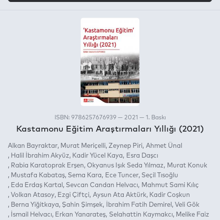
ISBN: 9786257676939 — 2021 — 1. Baskı
Kastamonu Eğitim Araştırmaları Yıllığı (2021)
Alkan Bayraktar
Murat Meriçelli
Zeynep Piri
Ahmet Ünal
Halil İbrahim Akyüz
Kadir Yücel Kaya
Esra Daşcı
Rabia Karatoprak Erşen
Okyanus Işık Seda Yılmaz
Murat Konuk
Mustafa Kabataş
Sema Kara
Ece Tuncer
Seçil Tısoğlu
Eda Erdaş Kartal
Sevcan Candan Helvacı
Mahmut Sami Kılıç
Volkan Atasoy
Ezgi Çiftçi
Aysun Ata Aktürk
Kadir Coşkun
Berna Yiğitkaya
Şahin Şimşek
İbrahim Fatih Demirel
Veli Gök
İsmail Helvacı
Erkan Yanarateş
Selahattin Kaymakcı
Melike Faiz