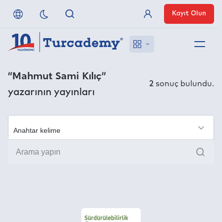
Kayıt Olun
Üye Girişi
Hakkımızda
“Mahmut Sami Kılıç”
2
sonuç bulundu.
yazarının yayınları
Referanslarımız
Uzaktan Erişim
×
Ara
Nasıl Erişirim
Anlaşmalı Yayınevleri
İletişim