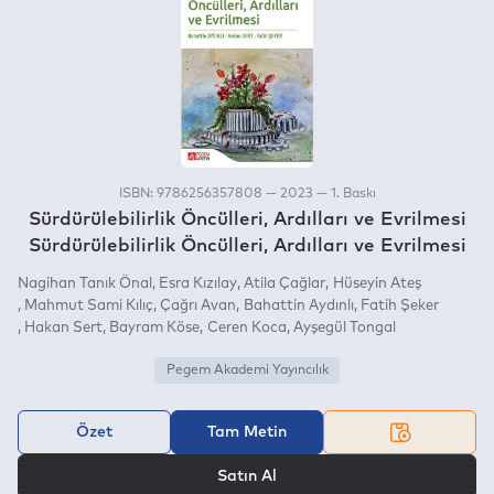
ISBN: 9786256357808 — 2023 — 1. Baskı
Sürdürülebilirlik Öncülleri, Ardılları ve Evrilmesi
Sürdürülebilirlik Öncülleri, Ardılları ve Evrilmesi
Nagihan Tanık Önal
Esra Kızılay
Atila Çağlar
Hüseyin Ateş
Mahmut Sami Kılıç
Çağrı Avan
Bahattin Aydınlı
Fatih Şeker
Hakan Sert
Bayram Köse
Ceren Koca
Ayşegül Tongal
Pegem Akademi Yayıncılık
Özet
Tam Metin
VEYA
Satın Al