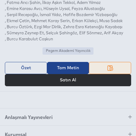
Fatma Arıcı Şahin
İlkay Aşkın Tekkol
Adem Yılmaz
Emine Karasu Avcı
Hüseyin Uysal
Feyza Aliustaoğlu
Serpil Recepoğlu
İsmail Yıldız
Hafife Bozdemir Yüzbaşıoğlu
Ekmel Çetin
Mehmet Koray Serin
Erkan Külekçi
Musa Sadak
Burcu Öztürk
Ezgi Mor Dirlik
Zehra Esra Ketenoğlu Kayabaşı
Sümeyra Zeynep Et
Selçuk Şahingöz
Elif Sönmez
Arif Akçay
Burcu Karabulut Coşkun
Pegem Akademi Yayıncılık
Özet
Tam Metin
VEYA
Satın Al
Anlaşmalı Yayınevleri
Kurumsal