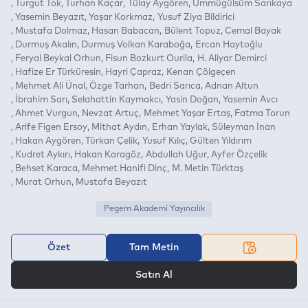
Turgut Tok
Turhan Kaçar
Tülay Aygören
Ümmügülsüm Sarıkaya
Yasemin Beyazıt
Yaşar Korkmaz
Yusuf Ziya Bildirici
Mustafa Dolmaz
Hasan Babacan
Bülent Topuz
Cemal Bayak
Durmuş Akalın
Durmuş Volkan Karaboğa
Ercan Haytoğlu
Feryal Beykal Orhun
Fisun Bozkurt Ourila
H. Aliyar Demirci
Hafize Er Türküresin
Hayri Çapraz
Kenan Çölgeçen
Mehmet Ali Ünal
Özge Tarhan
Bedri Sarıca
Adnan Altun
İbrahim Sarı
Selahattin Kaymakcı
Yasin Doğan
Yasemin Avcı
Ahmet Vurgun
Nevzat Artuç
Mehmet Yaşar Ertaş
Fatma Torun
Arife Figen Ersoy
Mithat Aydın
Erhan Yaylak
Süleyman İnan
Hakan Aygören
Türkan Çelik
Yusuf Kılıç
Gülten Yıldırım
Kudret Aykırı
Hakan Karagöz
Abdullah Uğur
Ayfer Özçelik
Behset Karaca
Mehmet Hanifi Dinç
M. Metin Türktaş
Murat Orhun
Mustafa Beyazıt
Pegem Akademi Yayıncılık
Özet
Tam Metin
VEYA
Satın Al