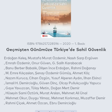
ISBN: 9786257228596 — 2020 — 1. Baskı
Geçmişten Günümüze Türkiye'de Sahil Güvenlik
Erdoğan Keleş
Mustafa Murat Özdemir
Nasıh Sarp Ergüven
Emrah Özdemir
Onur Güven
G. Salih Karabacak
Banu Berber Babalık
Dilşen İnce Erdoğan
Rahmi Doğanay
M. Emre Kılıçaslan
Şenay Özdemir Gümüş
Ahmet Köç
Nazım Kuruca
Cihan Özgün
Yusuf Alperen Aydın
İlhan Ekinci
İsmail H. Demircioğlu
Güven Dinç
Olcay Pullukçuoğlu Yapucu
Gaye Yavuzcan
Tülay Metin
Doğan Mert Demir
Hüseyin Sami Öztürk
Murat Arslan
Mehmet Ali Ünal
Mehmet Okur
Duygu Yılmaz
Mehmet Korkmaz
Muzaffer Demir
Rahmi Çiçek
Ahmet Özcan
Ebru Demircioğlu