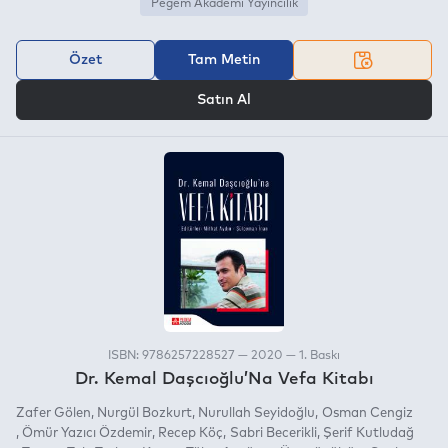
Pegem Akademi Yayıncılık
Özet
Tam Metin
VEYA
Satın Al
ISBN: 9786257228527 — 2020 — 1. Baskı
Dr. Kemal Daşcıoğlu’Na Vefa Kitabı
Zafer Gölen
Nurgül Bozkurt
Nurullah Seyidoğlu
Osman Cengiz
Ömür Yazıcı Özdemir
Recep Köç
Sabri Becerikli
Şerif Kutludağ