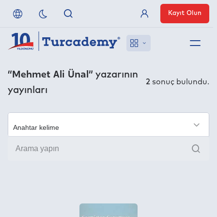
Kayıt Olun
Üye Girişi
Hakkımızda
“Mehmet Ali Ünal”
yazarının
2
sonuç bulundu.
yayınları
Referanslarımız
Uzaktan Erişim
×
Ara
Nasıl Erişirim
Anlaşmalı Yayınevleri
İletişim