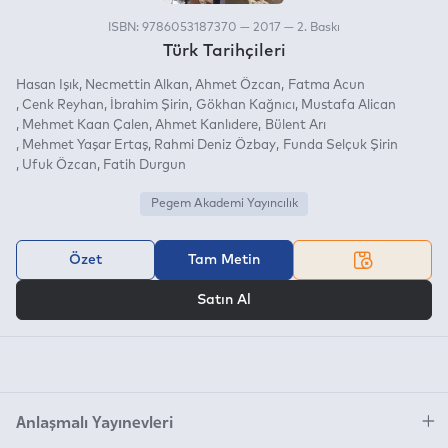
ISBN: 9786053187370 — 2017 — 2. Baskı
Türk Tarihçileri
Hasan Işık
Necmettin Alkan
Ahmet Özcan
Fatma Acun
Cenk Reyhan
İbrahim Şirin
Gökhan Kağnıcı
Mustafa Alican
Mehmet Kaan Çalen
Ahmet Kanlıdere
Bülent Arı
Mehmet Yaşar Ertaş
Rahmi Deniz Özbay
Funda Selçuk Şirin
Ufuk Özcan
Fatih Durgun
Pegem Akademi Yayıncılık
Özet
Tam Metin
VEYA
Satın Al
Anlaşmalı Yayınevleri