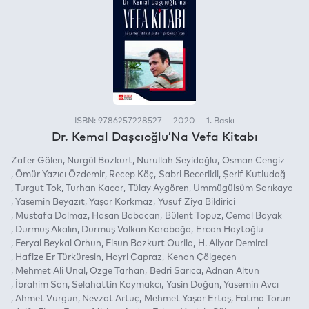
ISBN: 9786257228527 — 2020 — 1. Baskı
Dr. Kemal Daşcıoğlu’Na Vefa Kitabı
Zafer Gölen
Nurgül Bozkurt
Nurullah Seyidoğlu
Osman Cengiz
Ömür Yazıcı Özdemir
Recep Köç
Sabri Becerikli
Şerif Kutludağ
Turgut Tok
Turhan Kaçar
Tülay Aygören
Ümmügülsüm Sarıkaya
Yasemin Beyazıt
Yaşar Korkmaz
Yusuf Ziya Bildirici
Mustafa Dolmaz
Hasan Babacan
Bülent Topuz
Cemal Bayak
Durmuş Akalın
Durmuş Volkan Karaboğa
Ercan Haytoğlu
Feryal Beykal Orhun
Fisun Bozkurt Ourila
H. Aliyar Demirci
Hafize Er Türküresin
Hayri Çapraz
Kenan Çölgeçen
Mehmet Ali Ünal
Özge Tarhan
Bedri Sarıca
Adnan Altun
İbrahim Sarı
Selahattin Kaymakcı
Yasin Doğan
Yasemin Avcı
Ahmet Vurgun
Nevzat Artuç
Mehmet Yaşar Ertaş
Fatma Torun