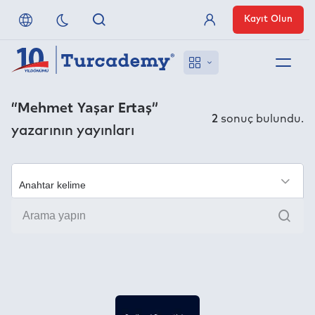
Kayıt Olun
Üye Girişi
Hakkımızda
“Mehmet Yaşar Ertaş”
2
sonuç bulundu.
yazarının yayınları
Referanslarımız
Uzaktan Erişim
×
Ara
Nasıl Erişirim
Anlaşmalı Yayınevleri
İletişim