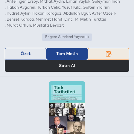
Arife Figen Ersoy
Mithat Aydın
Erhan Yaylak
Süleyman İnan
Hakan Aygören
Türkan Çelik
Yusuf Kılıç
Gülten Yıldırım
Kudret Aykırı
Hakan Karagöz
Abdullah Uğur
Ayfer Özçelik
Behset Karaca
Mehmet Hanifi Dinç
M. Metin Türktaş
Murat Orhun
Mustafa Beyazıt
Pegem Akademi Yayıncılık
Özet
Tam Metin
VEYA
Satın Al