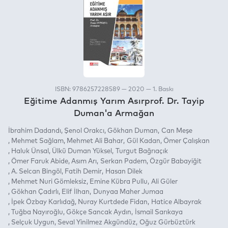
ISBN: 9786257228589 — 2020 — 1. Baskı
Eğitime Adanmış Yarım Asırprof. Dr. Tayip
Duman'a Armağan
İbrahim Dadandı
Şenol Orakcı
Gökhan Duman
Can Meşe
Mehmet Sağlam
Mehmet Ali Bahar
Gül Kadan
Ömer Çalışkan
Haluk Ünsal
Ülkü Duman Yüksel
Turgut Bağrıaçık
Ömer Faruk Abide
Asım Arı
Serkan Padem
Özgür Babayiğit
A. Selcan Bingöl
Fatih Demir
Hasan Dilek
Mehmet Nuri Gömleksiz
Emine Kübra Pullu
Ali Güler
Gökhan Çadırlı
Elif İlhan
Dunyaa Maher Jumaa
İpek Özbay Karlıdağ
Nuray Kurtdede Fidan
Hatice Albayrak
Tuğba Nayıroğlu
Gökçe Sancak Aydın
İsmail Sarıkaya
Selçuk Uygun
Seval Yinilmez Akgündüz
Oğuz Gürbüztürk