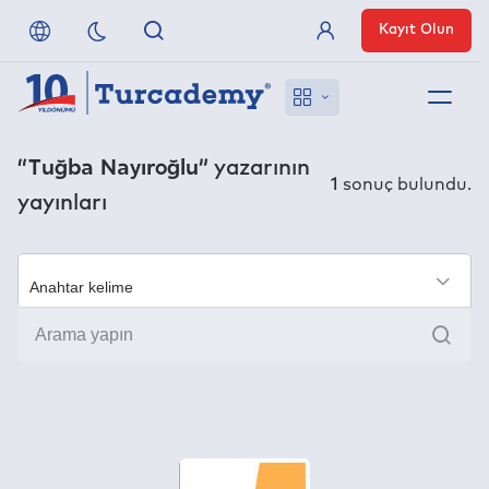
Kayıt Olun
Üye Girişi
Hakkımızda
“Tuğba Nayıroğlu”
yazarının
1
sonuç bulundu.
yayınları
Referanslarımız
Uzaktan Erişim
×
Ara
Nasıl Erişirim
Anlaşmalı Yayınevleri
İletişim