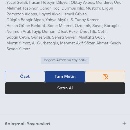
Yücel Gelişli
Hasan Hüseyin Dilaver
Oktay Akbaş
Menderes Ünal
Mehmet Taşpınar
Canan Koç
Durmuş Kılıç
Mustafa Ergün
Ramazan Alabaş
Hayati Akyol
İsmail Güven
Gülgün Bangir Alpan
Yahya Akyüz
S. Tunay Kamer
Hasan Güner Berkant
Soner Mehmet Özdemir
Savaş Karagöz
Neriman Aral
Tayip Duman
Dilşat Peker Ünal
Filiz Çetin
Şaban Çetin
Güneş Salı
Semra Güven
Mustafa Güçlü
Murat Yılmaz
Ali Gurbetoğlu
Mehmet Akif Sözer
Ahmet Keskin
Sevda Yılmaz
Pegem Akademi Yayıncılık
Özet
Tam Metin
VEYA
Satın Al
Anlaşmalı Yayınevleri