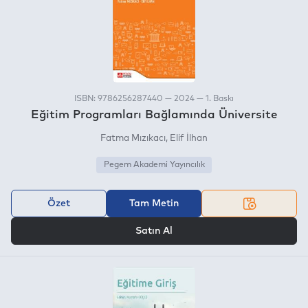
ISBN: 9786256287440 — 2024 — 1. Baskı
Eğitim Programları Bağlamında Üniversite
Fatma Mızıkacı
Elif İlhan
Pegem Akademi Yayıncılık
Özet
Tam Metin
VEYA
Satın Al