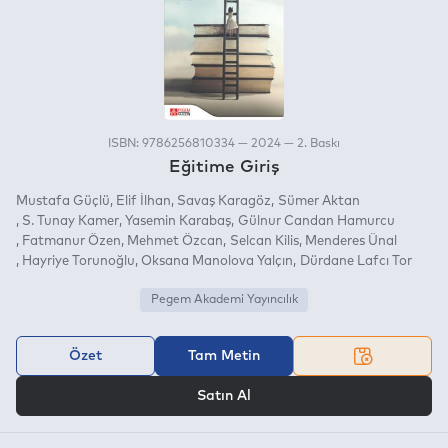
ISBN: 9786256810334 — 2024 — 2. Baskı
Eğitime Giriş
Mustafa Güçlü
Elif İlhan
Savaş Karagöz
Sümer Aktan
S. Tunay Kamer
Yasemin Karabaş
Gülnur Candan Hamurcu
Fatmanur Özen
Mehmet Özcan
Selcan Kilis
Menderes Ünal
Hayriye Torunoğlu
Oksana Manolova Yalçın
Dürdane Lafcı Tor
Pegem Akademi Yayıncılık
Özet
Tam Metin
VEYA
Satın Al