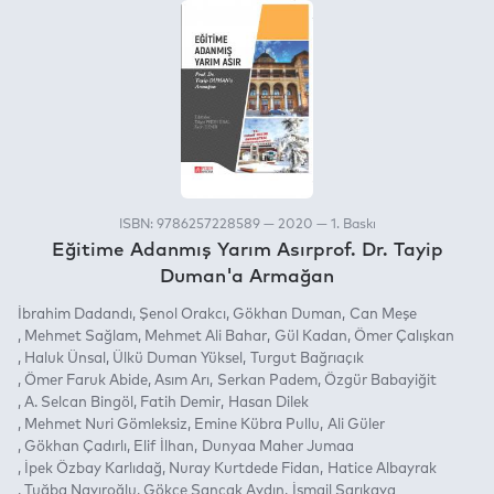
ISBN: 9786257228589 — 2020 — 1. Baskı
Eğitime Adanmış Yarım Asırprof. Dr. Tayip
Duman'a Armağan
İbrahim Dadandı
Şenol Orakcı
Gökhan Duman
Can Meşe
Mehmet Sağlam
Mehmet Ali Bahar
Gül Kadan
Ömer Çalışkan
Haluk Ünsal
Ülkü Duman Yüksel
Turgut Bağrıaçık
Ömer Faruk Abide
Asım Arı
Serkan Padem
Özgür Babayiğit
A. Selcan Bingöl
Fatih Demir
Hasan Dilek
Mehmet Nuri Gömleksiz
Emine Kübra Pullu
Ali Güler
Gökhan Çadırlı
Elif İlhan
Dunyaa Maher Jumaa
İpek Özbay Karlıdağ
Nuray Kurtdede Fidan
Hatice Albayrak
Tuğba Nayıroğlu
Gökçe Sancak Aydın
İsmail Sarıkaya