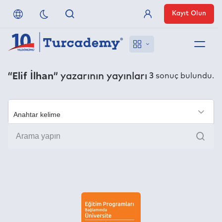
Kayıt Olun
Üye Girişi
Hakkımızda
“Elif İlhan”
yazarının yayınları
3
sonuç bulundu.
Referanslarımız
Uzaktan Erişim
×
Ara
Nasıl Erişirim
Anlaşmalı Yayınevleri
İletişim