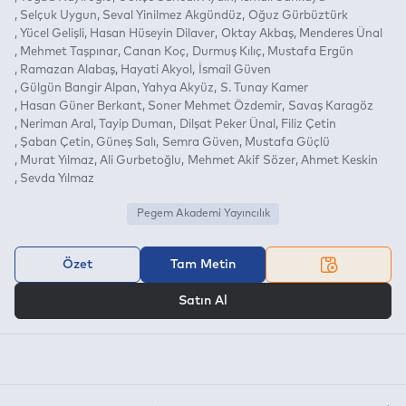
Selçuk Uygun
Seval Yinilmez Akgündüz
Oğuz Gürbüztürk
Yücel Gelişli
Hasan Hüseyin Dilaver
Oktay Akbaş
Menderes Ünal
Mehmet Taşpınar
Canan Koç
Durmuş Kılıç
Mustafa Ergün
Ramazan Alabaş
Hayati Akyol
İsmail Güven
Gülgün Bangir Alpan
Yahya Akyüz
S. Tunay Kamer
Hasan Güner Berkant
Soner Mehmet Özdemir
Savaş Karagöz
Neriman Aral
Tayip Duman
Dilşat Peker Ünal
Filiz Çetin
Şaban Çetin
Güneş Salı
Semra Güven
Mustafa Güçlü
Murat Yılmaz
Ali Gurbetoğlu
Mehmet Akif Sözer
Ahmet Keskin
Sevda Yılmaz
Pegem Akademi Yayıncılık
Özet
Tam Metin
VEYA
Satın Al