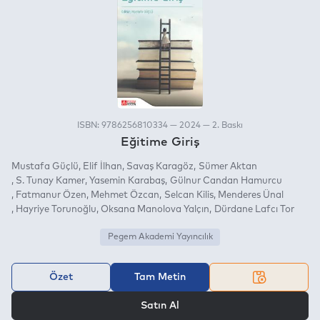
ISBN: 9786256810334 — 2024 — 2. Baskı
Eğitime Giriş
Mustafa Güçlü
Elif İlhan
Savaş Karagöz
Sümer Aktan
S. Tunay Kamer
Yasemin Karabaş
Gülnur Candan Hamurcu
Fatmanur Özen
Mehmet Özcan
Selcan Kilis
Menderes Ünal
Hayriye Torunoğlu
Oksana Manolova Yalçın
Dürdane Lafcı Tor
Pegem Akademi Yayıncılık
Özet
Tam Metin
VEYA
Satın Al