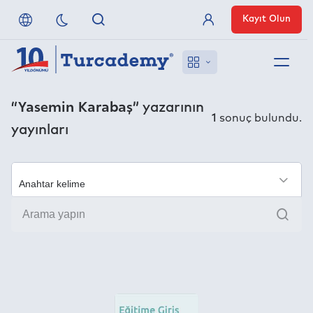
Kayıt Olun
Üye Girişi
Hakkımızda
“Yasemin Karabaş”
yazarının
1
sonuç bulundu.
yayınları
Referanslarımız
Uzaktan Erişim
×
Ara
Nasıl Erişirim
Anlaşmalı Yayınevleri
İletişim