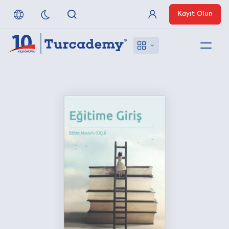
Kayıt Olun
Üye Girişi
Hakkımızda
Referanslarımız
Uzaktan Erişim
Nasıl Erişirim
Anlaşmalı Yayınevleri
İletişim