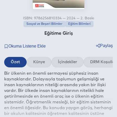
ISBN: 9786256810334 — 2024 — 2. Baskı
Sosyal ve Beşeri Bilimler
Eğitim Bilimleri
Eğitime Giriş
Paylaş
Twitter
Özet
Künye
İçindekiler
DRM Koşullar
Facebook
Bir ülkenin en önemli sermayesi şüphesiz insan
Linkedin
kaynaklarıdır. Dolayısıyla toplumun gelişmişliği ve
Whatsapp
insan kaynaklarının niteliği arasında yakın bir ilişki
Telegram
vardır. Bir ülkede insan kaynaklarının nitelikli hale
getirilmesinde en önemli araç ise o ülkenin eğitim
E-mail
sistemidir. Öğretmenlik mesleği, bir eğitim sisteminin
en önemli öğesidir. Bu konuda yaygın görüş, herhangi
bir okulun kalitesinin öğretmen kalitesinin üstüne