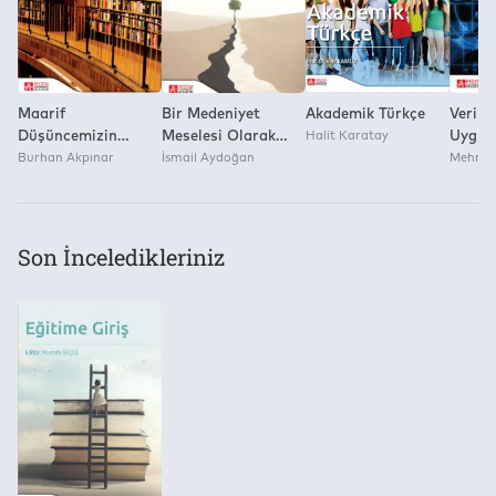
Maarif
Bir Medeniyet
Akademik Türkçe
Veri Bi
Düşüncemizin
Meselesi Olarak
Halit Karatay
Uygul
Kuramsal Temelleri-
Burhan Akpınar
Eğitim
İsmail Aydoğan
Lineer
Mehmet
1
Son İnceledikleriniz