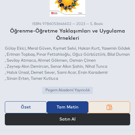
ISBN: 9786053646402 — 2023 — 5. Baskı
Öğrenme-Öğretme Yaklaşımları ve Uygulama
Örnekleri
Gülay Ekici
Meral Güven
Kıymet Selvi
Hakan Kurt
Yasemin Gödek
Eriman Topbaş
Pınar Fettahlıoğlu
Oğuz Gürbüztürk
Bilal Duman
Sevilay Atmaca
Ahmet Gökmen
Osman Çimen
Zeynep Akın Demircan
Senar Alkın Şahin
Nihal Tunca
Haluk Ünsal
Demet Sever
Sami Acar
Ersin Karademir
Sinan Erten
Tamer Kutluca
Pegem Akademi Yayıncılık
Özet
Tam Metin
VEYA
Satın Al