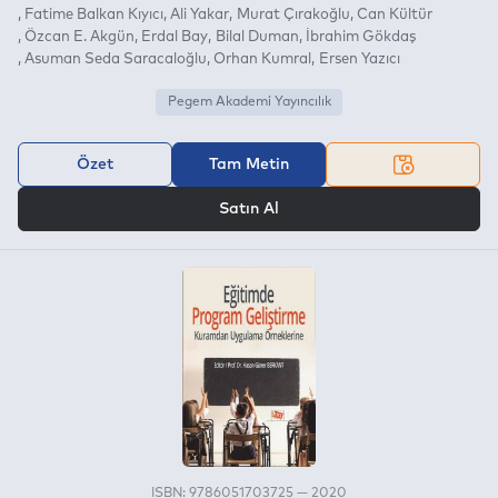
Fatime Balkan Kıyıcı
Ali Yakar
Murat Çırakoğlu
Can Kültür
Özcan E. Akgün
Erdal Bay
Bilal Duman
İbrahim Gökdaş
Asuman Seda Saracaloğlu
Orhan Kumral
Ersen Yazıcı
Pegem Akademi Yayıncılık
Özet
Tam Metin
VEYA
Satın Al
ISBN: 9786051703725 — 2020