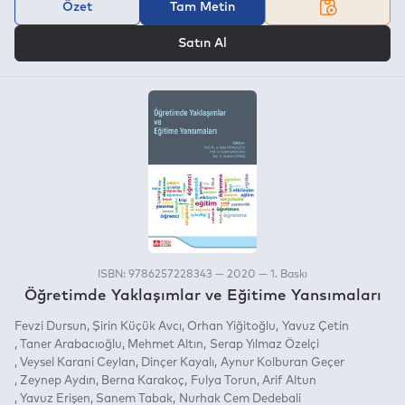
Özet
Tam Metin
VEYA
Satın Al
ISBN: 9786257228343 — 2020 — 1. Baskı
Öğretimde Yaklaşımlar ve Eğitime Yansımaları
Fevzi Dursun
Şirin Küçük Avcı
Orhan Yiğitoğlu
Yavuz Çetin
Taner Arabacıoğlu
Mehmet Altın
Serap Yılmaz Özelçi
Veysel Karani Ceylan
Dinçer Kayalı
Aynur Kolburan Geçer
Zeynep Aydın
Berna Karakoç
Fulya Torun
Arif Altun
Yavuz Erişen
Sanem Tabak
Nurhak Cem Dedebali