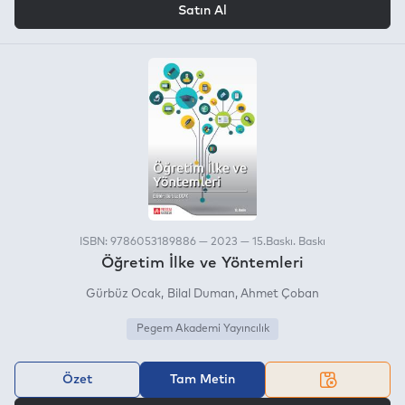
Satın Al
ISBN: 9786053189886 — 2023 — 15.Baskı. Baskı
Öğretim İlke ve Yöntemleri
Gürbüz Ocak
Bilal Duman
Ahmet Çoban
Pegem Akademi Yayıncılık
Özet
Tam Metin
VEYA