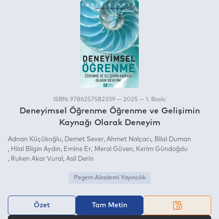
ISBN: 9786257582339 — 2025 — 1. Baskı
Deneyimsel Öğrenme Öğrenme ve Gelişimin
Kaynağı Olarak Deneyim
Adnan Küçükoğlu
Demet Sever
Ahmet Nalçacı
Bilal Duman
Hilal Bilgin Aydın
Emine Er
Meral Güven
Kerim Gündoğdu
Ruken Akar Vural
Asil Derin
Pegem Akademi Yayıncılık
Özet
Tam Metin
VEYA