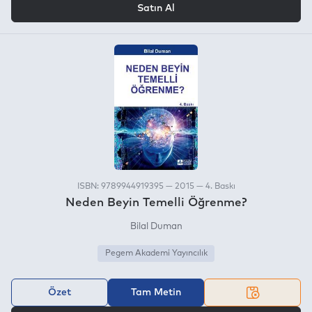
Satın Al
ISBN: 9789944919395 — 2015 — 4. Baskı
Neden Beyin Temelli Öğrenme?
Bilal Duman
Pegem Akademi Yayıncılık
Özet
Tam Metin
VEYA