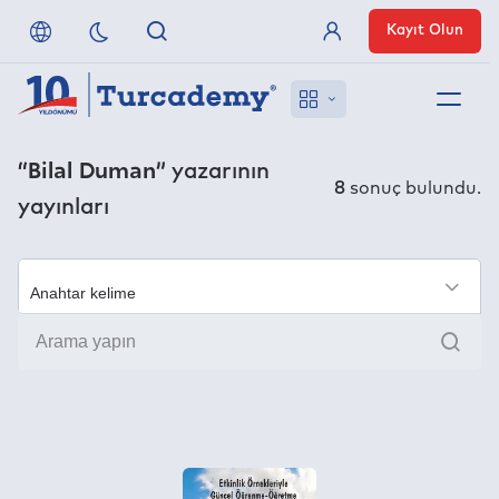
Kayıt Olun
Üye Girişi
Hakkımızda
“Bilal Duman”
yazarının
8
sonuç bulundu.
yayınları
Referanslarımız
Uzaktan Erişim
×
Ara
Nasıl Erişirim
Anlaşmalı Yayınevleri
İletişim