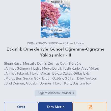
ISBN: 9786053181095 — 2015 — 1. Baskı
Etkinlik Örnekleriyle Güncel Öğrenme-Öğretme
Yaklaşımları-III
Sinan Kaya
Mustafa Demir
Zeynep Çetin Köroğlu
Ahmet Gökmen
Hatice Merve Dereli
Fatih Karip
Arzu Yüksel
Ahmet Tekbıyık
Hakan Akçay
Beyza Özkeş
Gülay Ekici
Murat Baş
Seçkin Gök
Ergün Öztürk
Gülfem Dilek Yurttaş
Bilal Duman
Alpaslan Durmuş
Hakan Kurt
Bayram Tay
Pegem Akademi Yayıncılık
Özet
Tam Metin