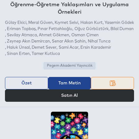
Öğrenme-Öğretme Yaklaşımları ve Uygulama
Örnekleri
Gülay Ekici
Meral Güven
Kıymet Selvi
Hakan Kurt
Yasemin Gödek
Eriman Topbaş
Pınar Fettahlıoğlu
Oğuz Gürbüztürk
Bilal Duman
Sevilay Atmaca
Ahmet Gökmen
Osman Çimen
Zeynep Akın Demircan
Senar Alkın Şahin
Nihal Tunca
Haluk Ünsal
Demet Sever
Sami Acar
Ersin Karademir
Sinan Erten
Tamer Kutluca
Pegem Akademi Yayıncılık
Özet
Tam Metin
VEYA
Satın Al