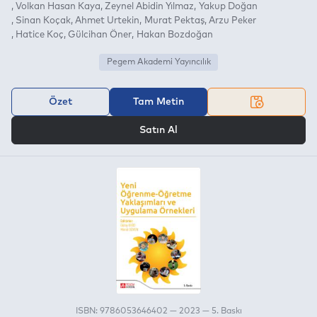
Volkan Hasan Kaya
Zeynel Abidin Yılmaz
Yakup Doğan
Sinan Koçak
Ahmet Urtekin
Murat Pektaş
Arzu Peker
Hatice Koç
Gülcihan Öner
Hakan Bozdoğan
Pegem Akademi Yayıncılık
Özet
Tam Metin
VEYA
Satın Al
ISBN: 9786053646402 — 2023 — 5. Baskı