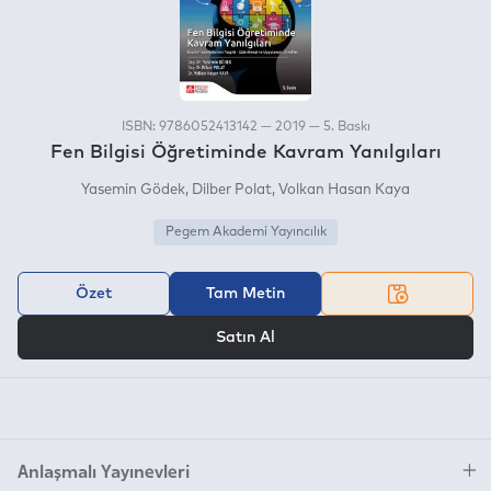
ISBN: 9786052413142 — 2019 — 5. Baskı
Fen Bilgisi Öğretiminde Kavram Yanılgıları
Yasemin Gödek
Dilber Polat
Volkan Hasan Kaya
Pegem Akademi Yayıncılık
Özet
Tam Metin
VEYA
Satın Al
Anlaşmalı Yayınevleri