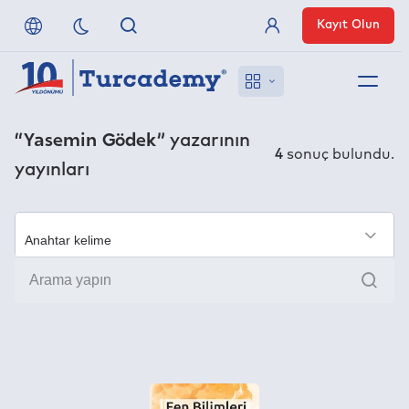
Kayıt Olun
Üye Girişi
Hakkımızda
“Yasemin Gödek”
yazarının
4
sonuç bulundu.
yayınları
Referanslarımız
Uzaktan Erişim
×
Ara
Nasıl Erişirim
Anlaşmalı Yayınevleri
İletişim