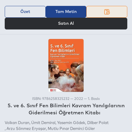
Özet
Tam Metin
VEYA
Satın Al
ISBN: 9786258325232 — 2022 — 1. Baskı
5. ve 6. Sınıf Fen Bilimleri Kavram Yanılgılarının
Giderilmesi Öğretmen Kitabı
Volkan Duran
Ümit Demiral
Yasemin Gödek
Dilber Polat
Arzu Sönmez Eryaşar
Mutlu Pınar Demirci Güler