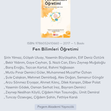
ISBN: 9786052410660 — 2017 — 1. Baskı
Fen Bilimleri Öğretimi
Şirin Yılmaz
Gülşah Uluay
Yasemin Büyükşahin
Elif Deniz Öztürk
Bekir Yıldırım
Gaye Ceyhan
Ş. Nazlı Can
Ebru Zeynep Muğaloğlu
Barış Eroğlu
Tezcan Kartal
Rahmi Yağbasan
Mutlu Pınar Demirci Güler
Muhammed Muzaffer Özhan
Şule Çalışkan
Mehmet Demirbağ
Alev Doğan
Semanur Güngör
Arzu Sönmez Eryaşar
Ahmet Kılınç
Dilek Karışan
Dilber Polat
Yasemin Gödek
Osman Serhat İrez
Bayram Demirci
Zeynep Neslihan Köylü
Çiğdem Han Tosunoğlu
Ümit Demiral
Tuncay Özsevgeç
Çiğdem Şahin
Fethiye Karslı
Pegem Akademi Yayıncılık