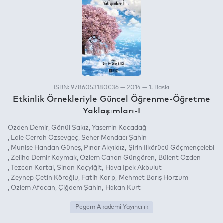
ISBN: 9786053180036 — 2014 — 1. Baskı
Etkinlik Örnekleriyle Güncel Öğrenme-Öğretme
Yaklaşımları-I
Özden Demir
Gönül Sakız
Yasemin Kocadağ
Lale Cerrah Özsevgeç
Seher Mandacı Şahin
Munise Handan Güneş
Pınar Akyıldız
Şirin İlkörücü Göçmençelebi
Zeliha Demir Kaymak
Özlem Canan Güngören
Bülent Özden
Tezcan Kartal
Sinan Koçyiğit
Hava İpek Akbulut
Zeynep Çetin Köroğlu
Fatih Karip
Mehmet Barış Horzum
Özlem Afacan
Çiğdem Şahin
Hakan Kurt
Pegem Akademi Yayıncılık