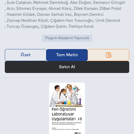
Şule Çalışkan
Mehmet Demirbağ
Alev Doğan
Semanur Güngör
Arzu Sönmez Eryaşar
Ahmet Kılınç
Dilek Karışan
Dilber Polat
Yasemin Gödek
Osman Serhat İrez
Bayram Demirci
Zeynep Neslihan Köylü
Çiğdem Han Tosunoğlu
Ümit Demiral
Tuncay Özsevgeç
Çiğdem Şahin
Fethiye Karslı
Pegem Akademi Yayıncılık
Özet
Tam Metin
VEYA
Satın Al