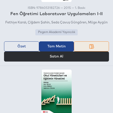
ISBN: 9786053182726 — 2015 — 1. Baskı
Fen Öğretimi Laboratuvar Uygulamaları I-II
Fethiye Karslı
Çiğdem Şahin
Seda Çavuş Güngören
Müge Aygün
Pegem Akademi Yayıncılık
Özet
Tam Metin
VEYA
Satın Al