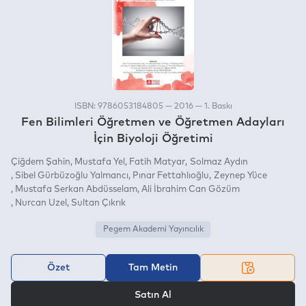
ISBN: 9786053184805 — 2016 — 1. Baskı
Fen Bilimleri Öğretmen ve Öğretmen Adayları
İçin Biyoloji Öğretimi
Çiğdem Şahin
Mustafa Yel
Fatih Matyar
Solmaz Aydın
Sibel Gürbüzoğlu Yalmancı
Pınar Fettahlıoğlu
Zeynep Yüce
Mustafa Serkan Abdüsselam
Ali İbrahim Can Gözüm
Nurcan Uzel
Sultan Çıkrık
Pegem Akademi Yayıncılık
Özet
Tam Metin
VEYA
Satın Al