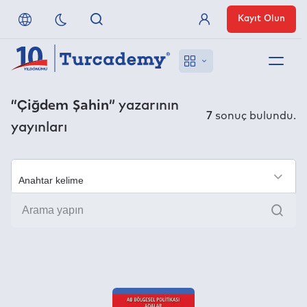
Kayıt Olun
Üye Girişi
Hakkımızda
“Çiğdem Şahin”
yazarının
7
sonuç bulundu.
yayınları
Referanslarımız
Uzaktan Erişim
×
Ara
Nasıl Erişirim
Anlaşmalı Yayınevleri
İletişim