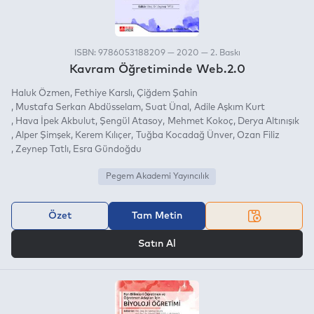
ISBN: 9786053188209 — 2020 — 2. Baskı
Kavram Öğretiminde Web.2.0
Haluk Özmen
Fethiye Karslı
Çiğdem Şahin
Mustafa Serkan Abdüsselam
Suat Ünal
Adile Aşkım Kurt
Hava İpek Akbulut
Şengül Atasoy
Mehmet Kokoç
Derya Altınışık
Alper Şimşek
Kerem Kılıçer
Tuğba Kocadağ Ünver
Ozan Filiz
Zeynep Tatlı
Esra Gündoğdu
Pegem Akademi Yayıncılık
Özet
Tam Metin
VEYA
Satın Al