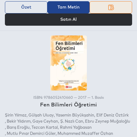
Özet
Tam Metin
VEYA
Satın Al
ISBN: 9786052410660 — 2017 — 1. Baskı
Fen Bilimleri Öğretimi
Şirin Yılmaz
Gülşah Uluay
Yasemin Büyükşahin
Elif Deniz Öztürk
Bekir Yıldırım
Gaye Ceyhan
Ş. Nazlı Can
Ebru Zeynep Muğaloğlu
Barış Eroğlu
Tezcan Kartal
Rahmi Yağbasan
Mutlu Pınar Demirci Güler
Muhammed Muzaffer Özhan