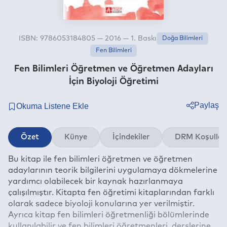
ISBN: 9786053184805 — 2016 — 1. Baskı
Doğa Bilimleri
Fen Bilimleri
Fen Bilimleri Öğretmen ve Öğretmen Adayları
İçin Biyoloji Öğretimi
Paylaş
Twitter
Özet
Künye
İçindekiler
DRM Koşullar
Facebook
Bu kitap ile fen bilimleri öğretmen ve öğretmen
Linkedin
adaylarının teorik bilgilerini uygulamaya dökmelerine
Whatsapp
yardımcı olabilecek bir kaynak hazırlanmaya
Telegram
çalışılmıştır. Kitapta fen öğretimi kitaplarından farklı
olarak sadece biyoloji konularına yer verilmiştir.
E-mail
Ayrıca kitap fen bilimleri öğretmenliği bölümlerinde
kullanılabilir ve fen bilimleri öğretmenleri, derslerine