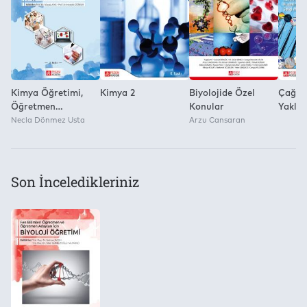
Yayınevi
Yok
Pegem Akademi Yayıncılık
Kimya Öğretimi,
Kimya 2
Biyolojide Özel
Çağda
Öğretmen
Konular
Yaklaş
Eğitimcileri,
Necla Dönmez Usta
Arzu Cansaran
Destek
Öğretmenler ve
Öğret
Öğretmen Adayları
İçin İyi Uygulama
Örnekleri
Son İnceledikleriniz