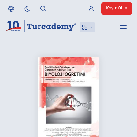
Kayıt Olun
Üye Girişi
Hakkımızda
Referanslarımız
Uzaktan Erişim
Nasıl Erişirim
Anlaşmalı Yayınevleri
İletişim