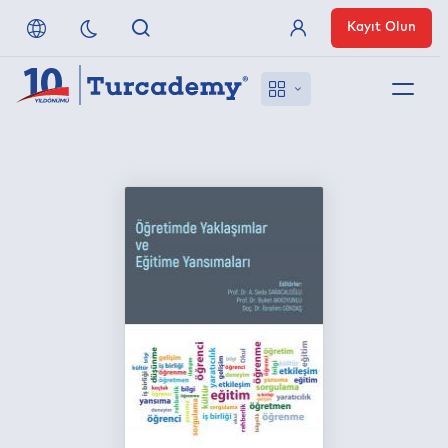
Kayıt Olun
Üye Girişi
Hakkımızda
Referanslarımız
Uzaktan Erişim
Nasıl Erişirim
Anlaşmalı Yayınevleri
İletişim