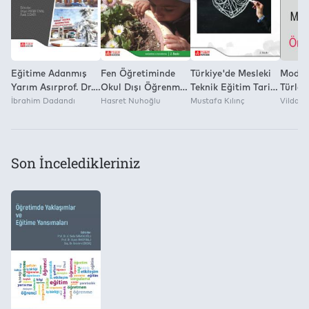
Pegem Akademi Yayıncılık
Eğitime Adanmış
Fen Öğretiminde
Türkiye'de Mesleki
Modern
Yarım Asırprof. Dr.
Okul Dışı Öğrenme
Teknik Eğitim Tarihi
Türler
Tayip Duman'a
İbrahim Dadandı
Ortamları
Hasret Nuhoğlu
(1886 -1986)
Mustafa Kılınç
İletişi
Vildan
Armağan
Son İnceledikleriniz