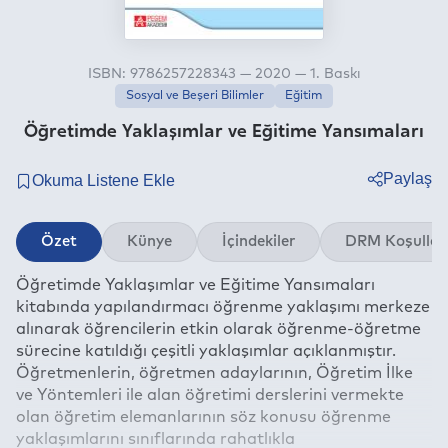
ISBN: 9786257228343 — 2020 — 1. Baskı
Sosyal ve Beşeri Bilimler
Eğitim
Öğretimde Yaklaşımlar ve Eğitime Yansımaları
Paylaş
Twitter
Özet
Künye
İçindekiler
DRM Koşullar
Facebook
Öğretimde Yaklaşımlar ve Eğitime Yansımaları
Linkedin
kitabında yapılandırmacı öğrenme yaklaşımı merkeze
Whatsapp
alınarak öğrencilerin etkin olarak öğrenme-öğretme
Telegram
sürecine katıldığı çeşitli yaklaşımlar açıklanmıştır.
Öğretmenlerin, öğretmen adaylarının, Öğretim İlke
E-mail
ve Yöntemleri ile alan öğretimi derslerini vermekte
olan öğretim elemanlarının söz konusu öğrenme
yaklaşımlarını sınıflarında rahatlıkla