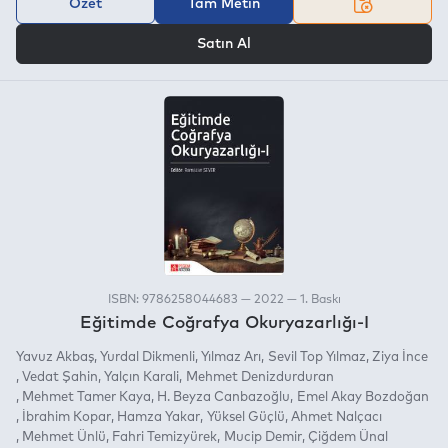
Özet
Tam Metin
VEYA
Satın Al
ISBN: 9786258044683 — 2022 — 1. Baskı
Eğitimde Coğrafya Okuryazarlığı-I
Yavuz Akbaş
Yurdal Dikmenli
Yılmaz Arı
Sevil Top Yılmaz
Ziya İnce
Vedat Şahin
Yalçın Karali
Mehmet Denizdurduran
Mehmet Tamer Kaya
H. Beyza Canbazoğlu
Emel Akay Bozdoğan
İbrahim Kopar
Hamza Yakar
Yüksel Güçlü
Ahmet Nalçacı
Mehmet Ünlü
Fahri Temizyürek
Mucip Demir
Çiğdem Ünal