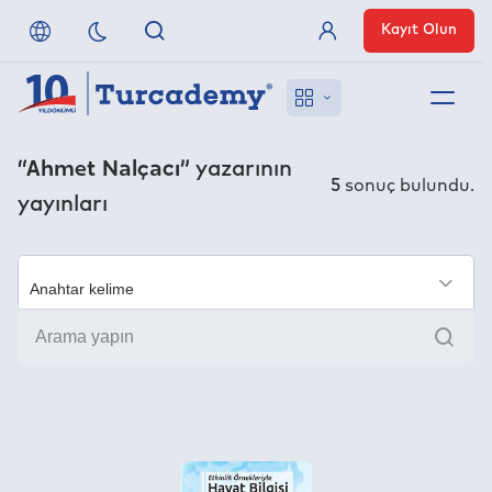
Kayıt Olun
Üye Girişi
Hakkımızda
“Ahmet Nalçacı”
yazarının
5
sonuç bulundu.
yayınları
Referanslarımız
Uzaktan Erişim
×
Ara
Nasıl Erişirim
Anlaşmalı Yayınevleri
İletişim