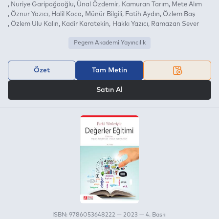
Nuriye Garipağaoğlu
Ünal Özdemir
Kamuran Tarım
Mete Alım
Öznur Yazıcı
Halil Koca
Münür Bilgili
Fatih Aydın
Özlem Baş
Özlem Ulu Kalın
Kadir Karatekin
Hakkı Yazıcı
Ramazan Sever
Pegem Akademi Yayıncılık
Özet
Tam Metin
VEYA
Satın Al
ISBN: 9786053648222 — 2023 — 4. Baskı