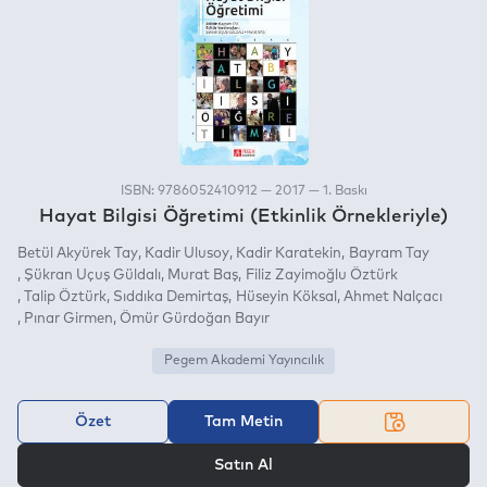
ISBN: 9786052410912 — 2017 — 1. Baskı
Hayat Bilgisi Öğretimi (Etkinlik Örnekleriyle)
Betül Akyürek Tay
Kadir Ulusoy
Kadir Karatekin
Bayram Tay
Şükran Uçuş Güldalı
Murat Baş
Filiz Zayimoğlu Öztürk
Talip Öztürk
Sıddıka Demirtaş
Hüseyin Köksal
Ahmet Nalçacı
Pınar Girmen
Ömür Gürdoğan Bayır
Pegem Akademi Yayıncılık
Özet
Tam Metin
VEYA
Satın Al