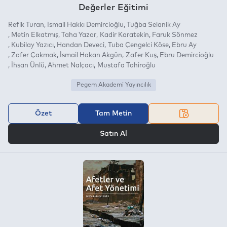
Değerler Eğitimi
Refik Turan
İsmail Hakkı Demircioğlu
Tuğba Selanik Ay
Metin Elkatmış
Taha Yazar
Kadir Karatekin
Faruk Sönmez
Kubilay Yazıcı
Handan Deveci
Tuba Çengelci Köse
Ebru Ay
Zafer Çakmak
İsmail Hakan Akgün
Zafer Kuş
Ebru Demircioğlu
İhsan Ünlü
Ahmet Nalçacı
Mustafa Tahiroğlu
Pegem Akademi Yayıncılık
Özet
Tam Metin
VEYA
Satın Al