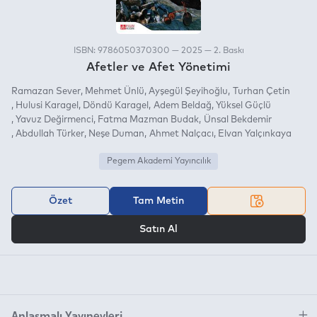
ISBN: 9786050370300 — 2025 — 2. Baskı
Afetler ve Afet Yönetimi
Ramazan Sever
Mehmet Ünlü
Ayşegül Şeyihoğlu
Turhan Çetin
Hulusi Karagel
Döndü Karagel
Adem Beldağ
Yüksel Güçlü
Yavuz Değirmenci
Fatma Mazman Budak
Ünsal Bekdemir
Abdullah Türker
Neşe Duman
Ahmet Nalçacı
Elvan Yalçınkaya
Pegem Akademi Yayıncılık
Özet
Tam Metin
VEYA
Satın Al
Anlaşmalı Yayınevleri