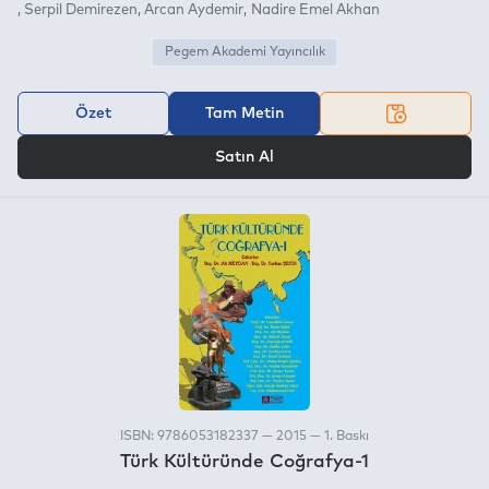
Serpil Demirezen
Arcan Aydemir
Nadire Emel Akhan
Pegem Akademi Yayıncılık
Özet
Tam Metin
VEYA
Satın Al
ISBN: 9786053182337 — 2015 — 1. Baskı
Türk Kültüründe Coğrafya-1