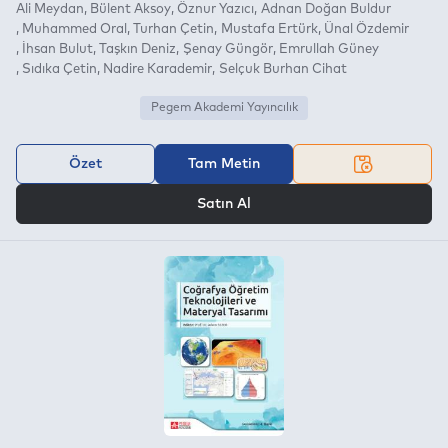
Ali Meydan
Bülent Aksoy
Öznur Yazıcı
Adnan Doğan Buldur
Muhammed Oral
Turhan Çetin
Mustafa Ertürk
Ünal Özdemir
İhsan Bulut
Taşkın Deniz
Şenay Güngör
Emrullah Güney
Sıdıka Çetin
Nadire Karademir
Selçuk Burhan Cihat
Pegem Akademi Yayıncılık
Özet
Tam Metin
VEYA
Satın Al