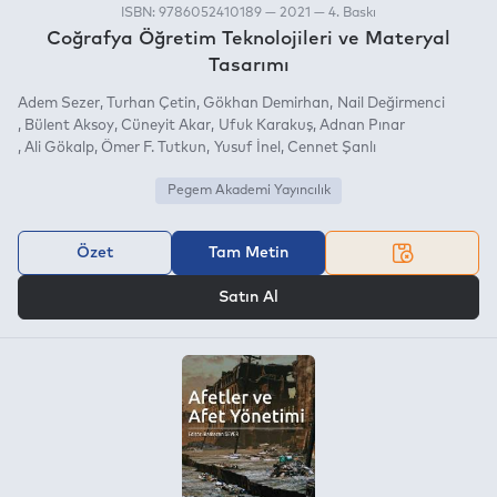
ISBN: 9786052410189 — 2021 — 4. Baskı
Coğrafya Öğretim Teknolojileri ve Materyal
Tasarımı
Adem Sezer
Turhan Çetin
Gökhan Demirhan
Nail Değirmenci
Bülent Aksoy
Cüneyit Akar
Ufuk Karakuş
Adnan Pınar
Ali Gökalp
Ömer F. Tutkun
Yusuf İnel
Cennet Şanlı
Pegem Akademi Yayıncılık
Özet
Tam Metin
VEYA
Satın Al