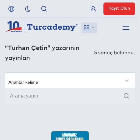
Kayıt Olun
Üye Girişi
Hakkımızda
“Turhan Çetin”
yazarının
5
sonuç bulundu.
yayınları
Referanslarımız
Uzaktan Erişim
×
Ara
Nasıl Erişirim
Anlaşmalı Yayınevleri
İletişim