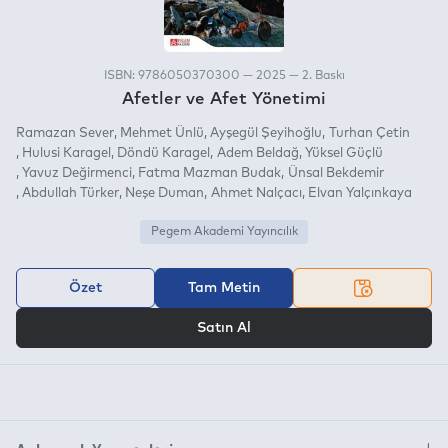
ISBN: 9786050370300 — 2025 — 2. Baskı
Afetler ve Afet Yönetimi
Ramazan Sever
Mehmet Ünlü
Ayşegül Şeyihoğlu
Turhan Çetin
Hulusi Karagel
Döndü Karagel
Adem Beldağ
Yüksel Güçlü
Yavuz Değirmenci
Fatma Mazman Budak
Ünsal Bekdemir
Abdullah Türker
Neşe Duman
Ahmet Nalçacı
Elvan Yalçınkaya
Pegem Akademi Yayıncılık
Özet
Tam Metin
VEYA
Satın Al