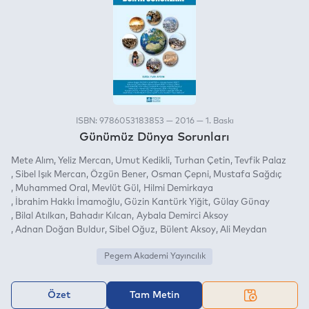
ISBN: 9786053183853 — 2016 — 1. Baskı
Günümüz Dünya Sorunları
Mete Alım
Yeliz Mercan
Umut Kedikli
Turhan Çetin
Tevfik Palaz
Sibel Işık Mercan
Özgün Bener
Osman Çepni
Mustafa Sağdıç
Muhammed Oral
Mevlüt Gül
Hilmi Demirkaya
İbrahim Hakkı İmamoğlu
Güzin Kantürk Yiğit
Gülay Günay
Bilal Atılkan
Bahadır Kılcan
Aybala Demirci Aksoy
Adnan Doğan Buldur
Sibel Oğuz
Bülent Aksoy
Ali Meydan
Pegem Akademi Yayıncılık
Özet
Tam Metin