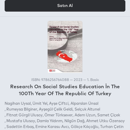
VEYA
Satın Al
ISBN: 9786256764088 — 2023 — 1. Baskı
Research On Social Studies Education İn The
100Th Year Of The Republic Of Turkey
Nagihan Uysal
Ümit Yel
Ayşe Çiftci
Alparslan Ünsal
Rumeysa Bilginer
Ayşegül Çelik Geldi
Selçuk Altunel
Fitnat Gürgil Ulusoy
Ömer Türksever
Adem Uzun
Samet Çiçek
Mustafa Ulusoy
Damla Yıldırım
Nilgün Dağ
Ahmet Utku Özensoy
Sadettin Erbaş
Emine Karasu Avcı
Gökçe Kılıçoğlu
Turhan Çetin