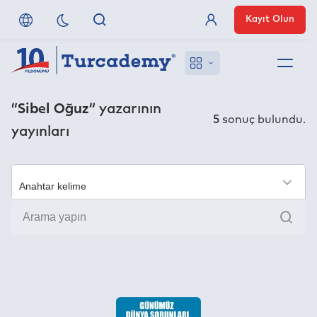
Kayıt Olun
Üye Girişi
Hakkımızda
“Sibel Oğuz”
yazarının
5
sonuç bulundu.
yayınları
Referanslarımız
Uzaktan Erişim
×
Ara
Nasıl Erişirim
Anlaşmalı Yayınevleri
İletişim