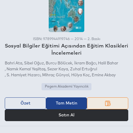
ISBN: 9789944919746 — 2014 — 2. Baskı
Sosyal Bilgiler Eğitimi Açısından Eğitim Klasikleri
İncelemeleri
Bahri Ata
Sibel Oğuz
Burcu Bölücek
İkram Bağcı
Halil Bahar
Namık Kemal Yeşiltaş
Sezer Kaya
Zuhal Ertuğrul
S. Hamiyet Hızarcı
Mihraç Günyol
Hülya Koç
Emine Akbay
Pegem Akademi Yayıncılık
Özet
Tam Metin
VEYA
Satın Al