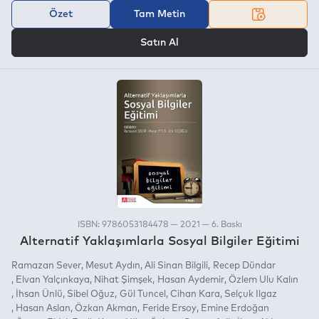
Özet
Tam Metin
VEYA
Satın Al
ISBN: 9786053184478 — 2021 — 6. Baskı
Alternatif Yaklaşımlarla Sosyal Bilgiler Eğitimi
Ramazan Sever
Mesut Aydın
Ali Sinan Bilgili
Recep Dündar
Elvan Yalçınkaya
Nihat Şimşek
Hasan Aydemir
Özlem Ulu Kalın
İhsan Ünlü
Sibel Oğuz
Gül Tuncel
Cihan Kara
Selçuk Ilgaz
Hasan Aslan
Özkan Akman
Feride Ersoy
Emine Erdoğan