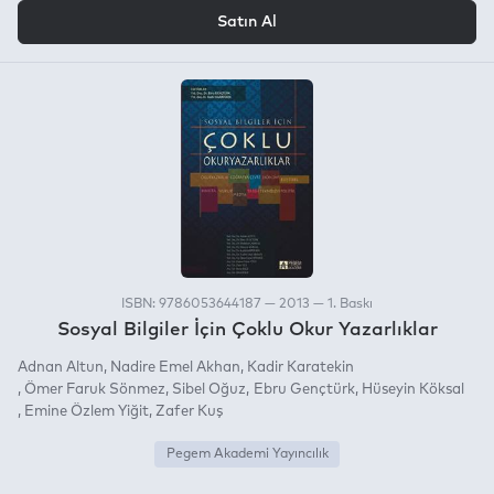
VEYA
Satın Al
ISBN: 9786053644187 — 2013 — 1. Baskı
Sosyal Bilgiler İçin Çoklu Okur Yazarlıklar
Adnan Altun
Nadire Emel Akhan
Kadir Karatekin
Ömer Faruk Sönmez
Sibel Oğuz
Ebru Gençtürk
Hüseyin Köksal
Emine Özlem Yiğit
Zafer Kuş
Pegem Akademi Yayıncılık