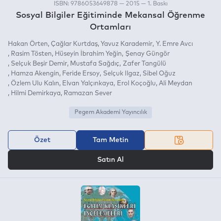
ISBN: 9786053649878 — 2015 — 1. Baskı
Sosyal Bilgiler Eğitiminde Mekansal Öğrenme
Ortamları
Hakan Örten
Çağlar Kurtdaş
Yavuz Karademir
Y. Emre Avcı
Rasim Tösten
Hüseyin İbrahim Yeğin
Şenay Güngör
Selçuk Beşir Demir
Mustafa Sağdıç
Zafer Tangülü
Hamza Akengin
Feride Ersoy
Selçuk Ilgaz
Sibel Oğuz
Özlem Ulu Kalın
Elvan Yalçınkaya
Erol Koçoğlu
Ali Meydan
Hilmi Demirkaya
Ramazan Sever
Pegem Akademi Yayıncılık
Özet
Tam Metin
VEYA
Satın Al