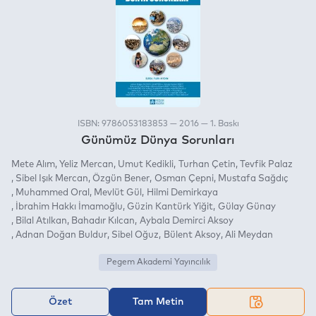
ISBN: 9786053183853 — 2016 — 1. Baskı
Günümüz Dünya Sorunları
Mete Alım
Yeliz Mercan
Umut Kedikli
Turhan Çetin
Tevfik Palaz
Sibel Işık Mercan
Özgün Bener
Osman Çepni
Mustafa Sağdıç
Muhammed Oral
Mevlüt Gül
Hilmi Demirkaya
İbrahim Hakkı İmamoğlu
Güzin Kantürk Yiğit
Gülay Günay
Bilal Atılkan
Bahadır Kılcan
Aybala Demirci Aksoy
Adnan Doğan Buldur
Sibel Oğuz
Bülent Aksoy
Ali Meydan
Pegem Akademi Yayıncılık
Özet
Tam Metin