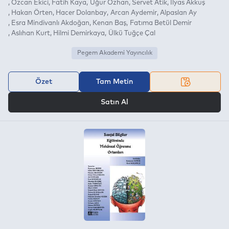
Özcan Ekici
Fatih Kaya
Uğur Özhan
Servet Atik
İlyas Akkuş
Hakan Örten
Hacer Dolanbay
Arcan Aydemir
Alpaslan Ay
Esra Mindivanlı Akdoğan
Kenan Baş
Fatıma Betül Demir
Aslıhan Kurt
Hilmi Demirkaya
Ülkü Tuğçe Çal
Pegem Akademi Yayıncılık
Özet
Tam Metin
VEYA
Satın Al