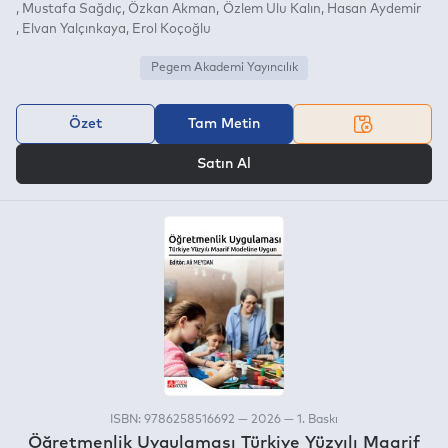
Mustafa Sağdıç
Özkan Akman
Özlem Ulu Kalın
Hasan Aydemir
Elvan Yalçınkaya
Erol Koçoğlu
Pegem Akademi Yayıncılık
Özet
Tam Metin
VEYA
Satın Al
ISBN: 9786258516692 — 2026 — 1. Baskı
Öğretmenlik Uygulaması Türkiye Yüzyılı Maarif