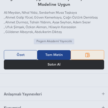
Modeline Uygun
Ali Meydan
Nihal Yıldız
Serdarhan Musa Taşkaya
Ahmet Galip Yücel
Güven Kemerkaya
Çağrı Öztürk Demirbaş
Ahmet Durmaz
Tahsin Yıldırım
Ayşe Seyhan
Adem Sezer
Ufuk Şimşek
Özkan Akman
Hüseyin Karaaslan
Güldener Albayrak
Abdulkerim Diktaş
Pegem Akademi Yayıncılık
Özet
Tam Metin
VEYA
Satın Al
Anlaşmalı Yayınevleri
Kurumsal