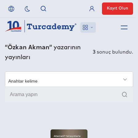
Kayıt Olun
Üye Girişi
Hakkımızda
“Özkan Akman”
yazarının
3
sonuç bulundu.
yayınları
Referanslarımız
Uzaktan Erişim
×
Ara
Nasıl Erişirim
Anlaşmalı Yayınevleri
İletişim