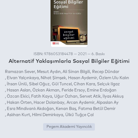
ISBN: 9786053184478 — 2021 — 6. Baskı
Alternatif Yaklaşımlarla Sosyal Bilgiler Eğitimi
Ramazan Sever
Mesut Aydın
Ali Sinan Bilgili
Recep Dündar
Elvan Yalçınkaya
Nihat Şimşek
Hasan Aydemir
Özlem Ulu Kalın
İhsan Ünlü
Sibel Oğuz
Gül Tuncel
Cihan Kara
Selçuk Ilgaz
Hasan Aslan
Özkan Akman
Feride Ersoy
Emine Erdoğan
Özcan Ekici
Fatih Kaya
Uğur Özhan
Servet Atik
İlyas Akkuş
Hakan Örten
Hacer Dolanbay
Arcan Aydemir
Alpaslan Ay
Esra Mindivanlı Akdoğan
Kenan Baş
Fatıma Betül Demir
Aslıhan Kurt
Hilmi Demirkaya
Ülkü Tuğçe Çal
Pegem Akademi Yayıncılık