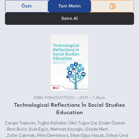
Özet
Tam Metin
VEYA
Satın Al
ISBN: 9786050370515 — 2019 — 1. Baskı
Technological Reflections İn Social Studies
Education
Cengiz Taşkıran
Tuğba Kafadar
Ülkü Tuğçe Çal
Ender Özeren
Birol Bulut
Şule Egüz
Mehmet Koçoğlu
Gözde Mert
Zafer Çakmak
Hilmi Demirkaya
Sibel Oğuz Haçat
Orhan Ünal