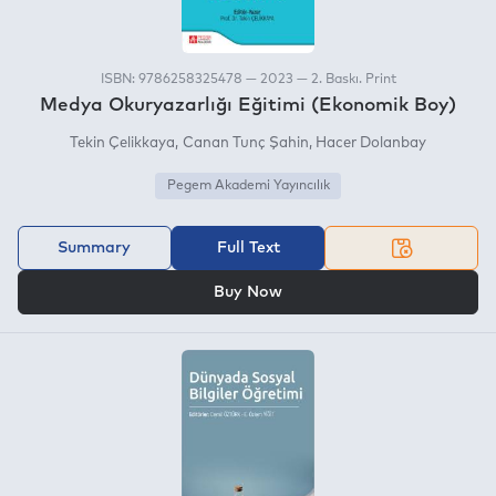
ISBN: 9786258325478 — 2023 — 2. Baskı. Print
Medya Okuryazarlığı Eğitimi (Ekonomik Boy)
Tekin Çelikkaya
Canan Tunç Şahin
Hacer Dolanbay
Pegem Akademi Yayıncılık
Summary
Full Text
OR
Buy Now