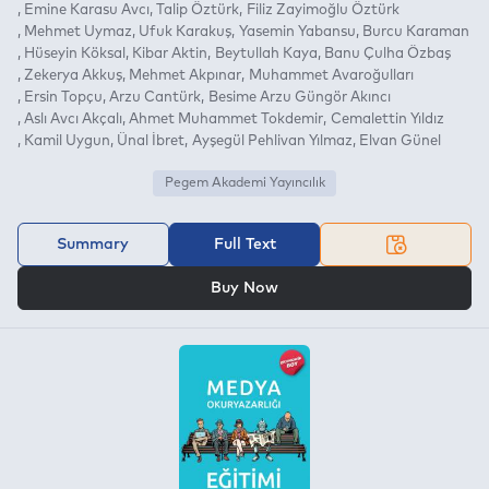
Emine Karasu Avcı
Talip Öztürk
Filiz Zayimoğlu Öztürk
Mehmet Uymaz
Ufuk Karakuş
Yasemin Yabansu
Burcu Karaman
Hüseyin Köksal
Kibar Aktin
Beytullah Kaya
Banu Çulha Özbaş
Zekerya Akkuş
Mehmet Akpınar
Muhammet Avaroğulları
Ersin Topçu
Arzu Cantürk
Besime Arzu Güngör Akıncı
Aslı Avcı Akçalı
Ahmet Muhammet Tokdemir
Cemalettin Yıldız
Kamil Uygun
Ünal İbret
Ayşegül Pehlivan Yılmaz
Elvan Günel
Pegem Akademi Yayıncılık
Summary
Full Text
OR
Buy Now