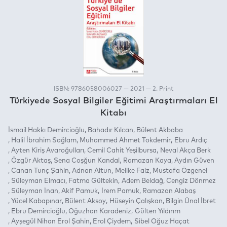
ISBN: 9786058006027 — 2021 — 2. Print
Türkiyede Sosyal Bilgiler Eğitimi Araştırmaları El
Kitabı
İsmail Hakkı Demircioğlu
Bahadır Kılcan
Bülent Akbaba
Halil İbrahim Sağlam
Muhammed Ahmet Tokdemir
Ebru Ardıç
Ayten Kiriş Avaroğulları
Cemil Cahit Yeşilbursa
Neval Akça Berk
Özgür Aktaş
Sena Coşğun Kandal
Ramazan Kaya
Aydın Güven
Canan Tunç Şahin
Adnan Altun
Melike Faiz
Mustafa Özgenel
Süleyman Elmacı
Fatma Gültekin
Adem Beldağ
Cengiz Dönmez
Süleyman İnan
Akif Pamuk
İrem Pamuk
Ramazan Alabaş
Yücel Kabapınar
Bülent Aksoy
Hüseyin Çalışkan
Bilgin Ünal İbret
Ebru Demircioğlu
Oğuzhan Karadeniz
Gülten Yıldırım
Ayşegül Nihan Erol Şahin
Erol Çiydem
Sibel Oğuz Haçat