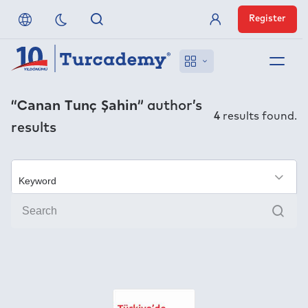
Register
Member Login
About us
“Canan Tunç Şahin”
author’s
4
results found.
results
References
Off-Campus Access
×
Sear
FAQ
Publishers
Contact