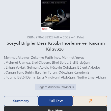
ISBN: 9786258325768 — 2022 — 1. Print
Sosyal Bilgiler Ders Kitabı İnceleme ve Tasarım
Kılavuzu
Mehmet Akpınar
Zekeriya Fatih İneç
Mehmet Yavaş
Mehmet Uymaz
Erol Çiydem
Birol Bulut
Erdi Erdoğan
Erhan Yaylak
Selman Ablak
Hüseyin Çalışkan
Bülent Akbaba
Canan Tunç Şahin
İbrahim Turan
Oğuzhan Karadeniz
Fatıma Betül Demir
Esra Mindivanlı Akdoğan
Nadire Emel Akhan
Pegem Akademi Yayıncılık
Summary
Full Text
OR
Buy Now