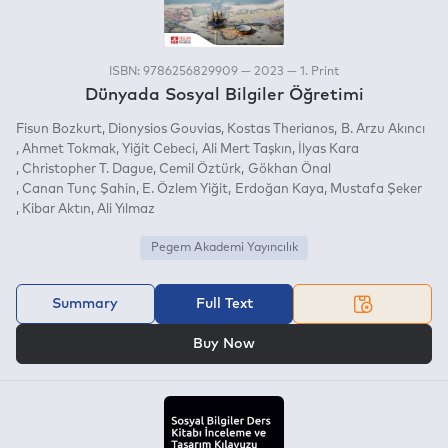
ISBN: 9786256829909 — 2023 — 1. Print
Dünyada Sosyal Bilgiler Öğretimi
Fisun Bozkurt
Dionysios Gouvias
Kostas Therianos
B. Arzu Akıncı
Ahmet Tokmak
Yiğit Cebeci
Ali Mert Taşkın
İlyas Kara
Christopher T. Dague
Cemil Öztürk
Gökhan Önal
Canan Tunç Şahin
E. Özlem Yiğit
Erdoğan Kaya
Mustafa Şeker
Kibar Aktın
Ali Yılmaz
Pegem Akademi Yayıncılık
Summary
Full Text
OR
Buy Now