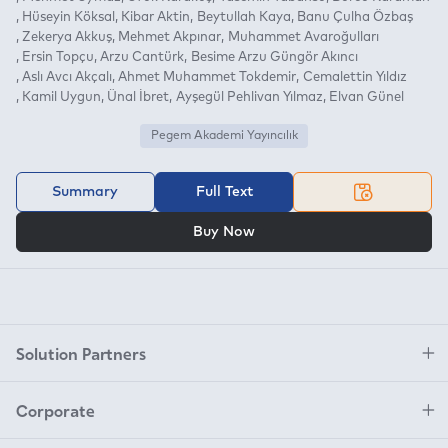
Hüseyin Köksal
Kibar Aktin
Beytullah Kaya
Banu Çulha Özbaş
Zekerya Akkuş
Mehmet Akpınar
Muhammet Avaroğulları
Ersin Topçu
Arzu Cantürk
Besime Arzu Güngör Akıncı
Aslı Avcı Akçalı
Ahmet Muhammet Tokdemir
Cemalettin Yıldız
Kamil Uygun
Ünal İbret
Ayşegül Pehlivan Yılmaz
Elvan Günel
Pegem Akademi Yayıncılık
Summary
Full Text
OR
Buy Now
Solution Partners
Corporate