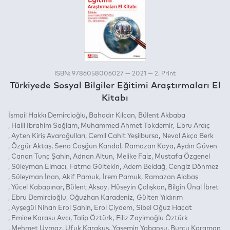
ISBN: 9786058006027 — 2021 — 2. Print
Türkiyede Sosyal Bilgiler Eğitimi Araştırmaları El
Kitabı
İsmail Hakkı Demircioğlu
Bahadır Kılcan
Bülent Akbaba
Halil İbrahim Sağlam
Muhammed Ahmet Tokdemir
Ebru Ardıç
Ayten Kiriş Avaroğulları
Cemil Cahit Yeşilbursa
Neval Akça Berk
Özgür Aktaş
Sena Coşğun Kandal
Ramazan Kaya
Aydın Güven
Canan Tunç Şahin
Adnan Altun
Melike Faiz
Mustafa Özgenel
Süleyman Elmacı
Fatma Gültekin
Adem Beldağ
Cengiz Dönmez
Süleyman İnan
Akif Pamuk
İrem Pamuk
Ramazan Alabaş
Yücel Kabapınar
Bülent Aksoy
Hüseyin Çalışkan
Bilgin Ünal İbret
Ebru Demircioğlu
Oğuzhan Karadeniz
Gülten Yıldırım
Ayşegül Nihan Erol Şahin
Erol Çiydem
Sibel Oğuz Haçat
Emine Karasu Avcı
Talip Öztürk
Filiz Zayimoğlu Öztürk
Mehmet Uymaz
Ufuk Karakuş
Yasemin Yabansu
Burcu Karaman