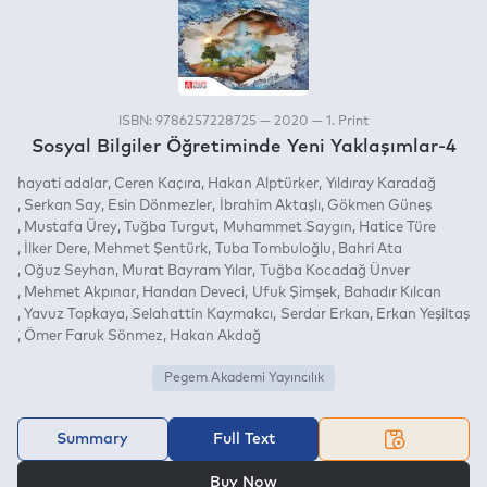
ISBN: 9786257228725 — 2020 — 1. Print
Sosyal Bilgiler Öğretiminde Yeni Yaklaşımlar-4
hayati adalar
Ceren Kaçıra
Hakan Alptürker
Yıldıray Karadağ
Serkan Say
Esin Dönmezler
İbrahim Aktaşlı
Gökmen Güneş
Mustafa Ürey
Tuğba Turgut
Muhammet Saygın
Hatice Türe
İlker Dere
Mehmet Şentürk
Tuba Tombuloğlu
Bahri Ata
Oğuz Seyhan
Murat Bayram Yılar
Tuğba Kocadağ Ünver
Mehmet Akpınar
Handan Deveci
Ufuk Şimşek
Bahadır Kılcan
Yavuz Topkaya
Selahattin Kaymakcı
Serdar Erkan
Erkan Yeşiltaş
Ömer Faruk Sönmez
Hakan Akdağ
Pegem Akademi Yayıncılık
Summary
Full Text
OR
Buy Now