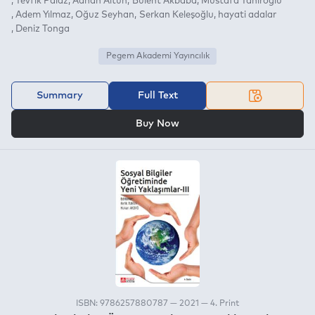
Tevfik Palaz
Adnan Altun
Bülent Akbaba
Mustafa Tahiroğlu
Adem Yılmaz
Oğuz Seyhan
Serkan Keleşoğlu
hayati adalar
Deniz Tonga
Pegem Akademi Yayıncılık
Summary
Full Text
OR
Buy Now
ISBN: 9786257880787 — 2021 — 4. Print