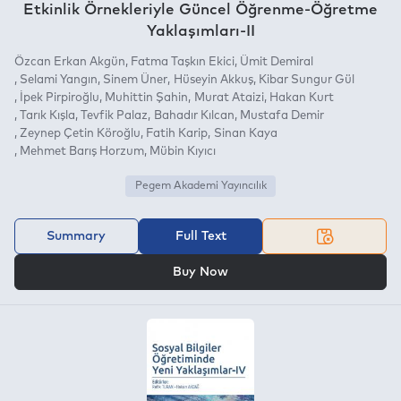
Etkinlik Örnekleriyle Güncel Öğrenme-Öğretme
Yaklaşımları-II
Özcan Erkan Akgün
Fatma Taşkın Ekici
Ümit Demiral
Selami Yangın
Sinem Üner
Hüseyin Akkuş
Kibar Sungur Gül
İpek Pirpiroğlu
Muhittin Şahin
Murat Ataizi
Hakan Kurt
Tarık Kışla
Tevfik Palaz
Bahadır Kılcan
Mustafa Demir
Zeynep Çetin Köroğlu
Fatih Karip
Sinan Kaya
Mehmet Barış Horzum
Mübin Kıyıcı
Pegem Akademi Yayıncılık
Summary
Full Text
OR
Buy Now