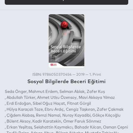
ISBN: 9786050370454 — 2019 — 1. Print
Sosyal Bilgilerde Beceri Eğitimi
Seda Önger
Mahmut Erdem
Selman Ablak
Zafer Kuş
Abdullah Türker
Ahmet Utku Özensoy
Mavi Akkaya Yılmaz
Erdi Erdoğan
Sibel Oğuz Haçat
Fitnat Gürgil
Hülya Karaçalı Taze
Ebru Ardıç
Cengiz Taşkıran
Zafer Çakmak
Çiğdem Alabaş
Remzi Namal
Nuray Kayadibi
Gökçe Kılıçoğlu
Bülent Aksoy
Kadir Karatekin
Ömer Faruk Sönmez
Erkan Yeşiltaş
Selahattin Kaymakcı
Bahadır Kılcan
Osman Çepni