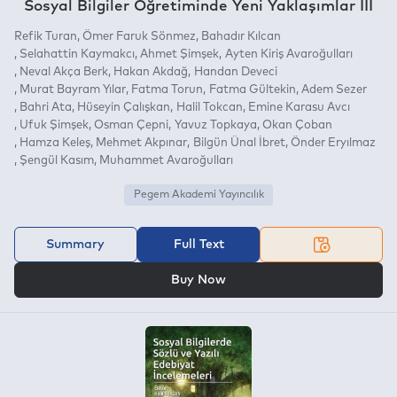
Sosyal Bilgiler Öğretiminde Yeni Yaklaşımlar III
Refik Turan
Ömer Faruk Sönmez
Bahadır Kılcan
Selahattin Kaymakcı
Ahmet Şimşek
Ayten Kiriş Avaroğulları
Neval Akça Berk
Hakan Akdağ
Handan Deveci
Murat Bayram Yılar
Fatma Torun
Fatma Gültekin
Adem Sezer
Bahri Ata
Hüseyin Çalışkan
Halil Tokcan
Emine Karasu Avcı
Ufuk Şimşek
Osman Çepni
Yavuz Topkaya
Okan Çoban
Hamza Keleş
Mehmet Akpınar
Bilgün Ünal İbret
Önder Eryılmaz
Şengül Kasım
Muhammet Avaroğulları
Pegem Akademi Yayıncılık
Summary
Full Text
OR
Buy Now