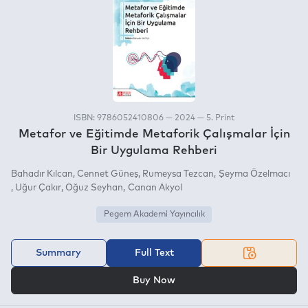
ISBN: 9786052410806 — 2024 — 5. Print
Metafor ve Eğitimde Metaforik Çalışmalar İçin
Bir Uygulama Rehberi
Bahadır Kılcan
Cennet Güneş
Rumeysa Tezcan
Şeyma Özelmacı
Uğur Çakır
Oğuz Seyhan
Canan Akyol
Pegem Akademi Yayıncılık
Summary
Full Text
OR
Buy Now