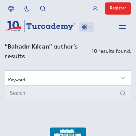
Register
Member Login
About us
“Bahadır Kılcan”
author’s
10
results found.
results
References
Off-Campus Access
×
Sear
FAQ
Publishers
Contact