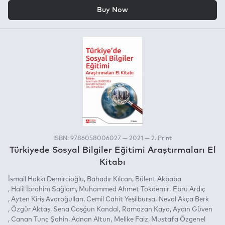
OR
Buy Now
ISBN: 9786058006027 — 2021 — 2. Print
Türkiyede Sosyal Bilgiler Eğitimi Araştırmaları El
Kitabı
İsmail Hakkı Demircioğlu
Bahadır Kılcan
Bülent Akbaba
Halil İbrahim Sağlam
Muhammed Ahmet Tokdemir
Ebru Ardıç
Ayten Kiriş Avaroğulları
Cemil Cahit Yeşilbursa
Neval Akça Berk
Özgür Aktaş
Sena Coşğun Kandal
Ramazan Kaya
Aydın Güven
Canan Tunç Şahin
Adnan Altun
Melike Faiz
Mustafa Özgenel