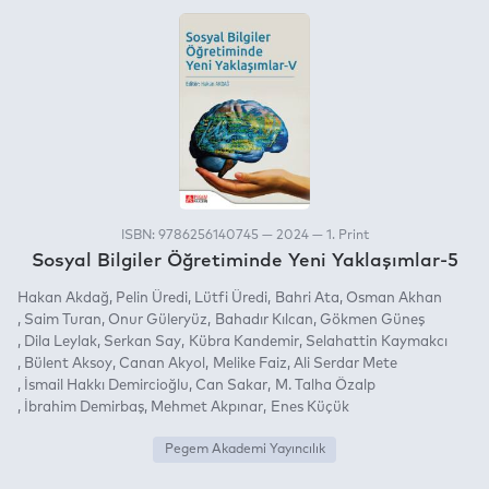
ISBN: 9786256140745 — 2024 — 1. Print
Sosyal Bilgiler Öğretiminde Yeni Yaklaşımlar-5
Hakan Akdağ
Pelin Üredi
Lütfi Üredi
Bahri Ata
Osman Akhan
Saim Turan
Onur Güleryüz
Bahadır Kılcan
Gökmen Güneş
Dila Leylak
Serkan Say
Kübra Kandemir
Selahattin Kaymakcı
Bülent Aksoy
Canan Akyol
Melike Faiz
Ali Serdar Mete
İsmail Hakkı Demircioğlu
Can Sakar
M. Talha Özalp
İbrahim Demirbaş
Mehmet Akpınar
Enes Küçük
Pegem Akademi Yayıncılık