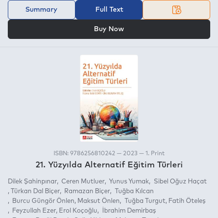
Summary
Full Text
OR
Buy Now
ISBN: 9786256810242 — 2023 — 1. Print
21. Yüzyılda Alternatif Eğitim Türleri
Dilek Şahinpınar
Ceren Mutluer
Yunus Yumak
Sibel Oğuz Haçat
Türkan Dal Biçer
Ramazan Biçer
Tuğba Kılcan
Burcu Güngör Önlen
Maksut Önlen
Tuğba Turgut
Fatih Öteleş
Feyzullah Ezer
Erol Koçoğlu
İbrahim Demirbaş