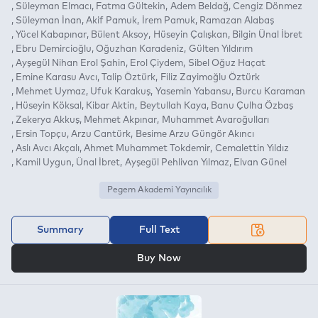
Süleyman Elmacı
Fatma Gültekin
Adem Beldağ
Cengiz Dönmez
Süleyman İnan
Akif Pamuk
İrem Pamuk
Ramazan Alabaş
Yücel Kabapınar
Bülent Aksoy
Hüseyin Çalışkan
Bilgin Ünal İbret
Ebru Demircioğlu
Oğuzhan Karadeniz
Gülten Yıldırım
Ayşegül Nihan Erol Şahin
Erol Çiydem
Sibel Oğuz Haçat
Emine Karasu Avcı
Talip Öztürk
Filiz Zayimoğlu Öztürk
Mehmet Uymaz
Ufuk Karakuş
Yasemin Yabansu
Burcu Karaman
Hüseyin Köksal
Kibar Aktin
Beytullah Kaya
Banu Çulha Özbaş
Zekerya Akkuş
Mehmet Akpınar
Muhammet Avaroğulları
Ersin Topçu
Arzu Cantürk
Besime Arzu Güngör Akıncı
Aslı Avcı Akçalı
Ahmet Muhammet Tokdemir
Cemalettin Yıldız
Kamil Uygun
Ünal İbret
Ayşegül Pehlivan Yılmaz
Elvan Günel
Pegem Akademi Yayıncılık
Summary
Full Text
OR
Buy Now