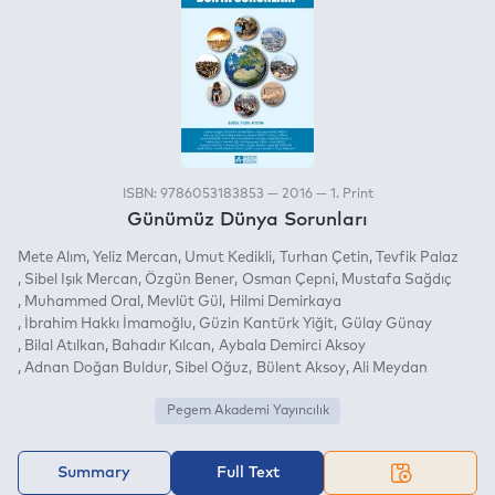
ISBN: 9786053183853 — 2016 — 1. Print
Günümüz Dünya Sorunları
Mete Alım
Yeliz Mercan
Umut Kedikli
Turhan Çetin
Tevfik Palaz
Sibel Işık Mercan
Özgün Bener
Osman Çepni
Mustafa Sağdıç
Muhammed Oral
Mevlüt Gül
Hilmi Demirkaya
İbrahim Hakkı İmamoğlu
Güzin Kantürk Yiğit
Gülay Günay
Bilal Atılkan
Bahadır Kılcan
Aybala Demirci Aksoy
Adnan Doğan Buldur
Sibel Oğuz
Bülent Aksoy
Ali Meydan
Pegem Akademi Yayıncılık
Summary
Full Text