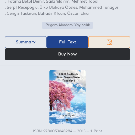
Fatıma Betül Demir
Şaila Yıldırım
Mehmet Topal
Serpil Recepoğlu
Ülkü Ulukaya Öteleş
Muhammed Tunagür
Cengiz Taşkıran
Bahadır Kılcan
Özcan Ekici
Pegem Akademi Yayıncılık
Summary
Full Text
OR
Buy Now
ISBN: 9786053648284 — 2015 — 1. Print