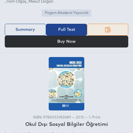
İrem Olğaç
Mesut Doğan
Pegem Akademi Yayıncılık
Summary
Full Text
OR
Buy Now
ISBN: 9786053182689 — 2015 — 1. Print
Okul Dışı Sosyal Bilgiler Öğretimi