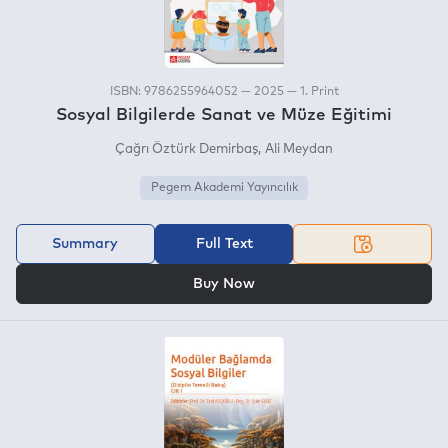
ISBN: 9786255964052 — 2025 — 1. Print
Sosyal Bilgilerde Sanat ve Müze Eğitimi
Çağrı Öztürk Demirbaş
Ali Meydan
Pegem Akademi Yayıncılık
Summary
Full Text
OR
Buy Now