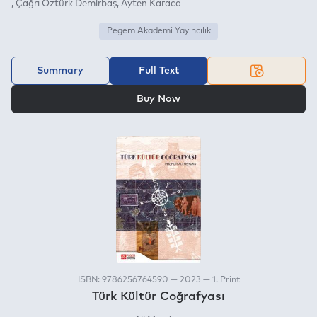
Çağrı Öztürk Demirbaş
Ayten Karaca
Pegem Akademi Yayıncılık
Summary
Full Text
OR
Buy Now
ISBN: 9786256764590 — 2023 — 1. Print
Türk Kültür Coğrafyası