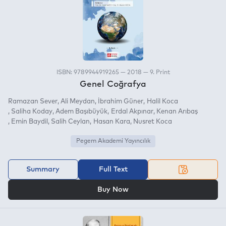
ISBN: 9789944919265 — 2018 — 9. Print
Genel Coğrafya
Ramazan Sever
Ali Meydan
İbrahim Güner
Halil Koca
Saliha Koday
Adem Başıbüyük
Erdal Akpınar
Kenan Arıbaş
Emin Baydil
Salih Ceylan
Hasan Kara
Nusret Koca
Pegem Akademi Yayıncılık
Summary
Full Text
OR
Buy Now