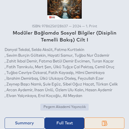
ISBN: 9786256128637 — 2024 — 1. Print
Modüler Bağlamda Sosyal Bilgiler (Disiplin
Temelli Bakış) Cilt I
Danyal Tekdal
Selda Aksüt
Fatma Kurttekin
Sevim Burçin Gültekin
Hayati Samur
Tuğba Nur Özdemir
Zahit İkbal Demir
Fatıma Betül Demir Evcimen
Turan Kaçar
Fatih Tanrıkulu
Mert Şen
Ülkü Tuğçe Çal Pektaş
Cemil Oruç
Tuğba Cevriye Özkaral
Fatih Kayaalp
Hilmi Demirkaya
İbrahim Demirbaş
Ülkü Ulukaya Öteleş
Feyzullah Ezer
Zeynep Başcı Namlı
Şule Egüz
Sibel Oğuz Haçat
Türkan Çelik
Arcan Aydemir
İhsan Ünlü
Özlem Ulu Kalın
Hasan Aydemir
Elvan Yalçınkaya
Erol Koçoğlu
Ali Meydan
Pegem Akademi Yayıncılık
Summary
Full Text