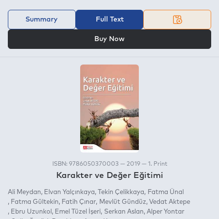
Summary
Full Text
OR
Buy Now
ISBN: 9786050370003 — 2019 — 1. Print
Karakter ve Değer Eğitimi
Ali Meydan
Elvan Yalçınkaya
Tekin Çelikkaya
Fatma Ünal
Fatma Gültekin
Fatih Çınar
Mevlüt Gündüz
Vedat Aktepe
Ebru Uzunkol
Emel Tüzel İşeri
Serkan Aslan
Alper Yontar