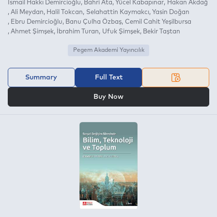
İsmail Hakkı Demircioğlu
Bahri Ata
Yücel Kabapınar
Hakan Akdağ
Ali Meydan
Halil Tokcan
Selahattin Kaymakcı
Yasin Doğan
Ebru Demircioğlu
Banu Çulha Özbaş
Cemil Cahit Yeşilbursa
Ahmet Şimşek
İbrahim Turan
Ufuk Şimşek
Bekir Taştan
Pegem Akademi Yayıncılık
Summary
Full Text
OR
Buy Now