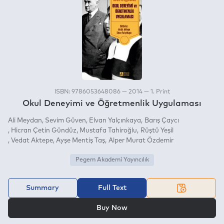
ISBN: 9786053648086 — 2014 — 1. Print
Okul Deneyimi ve Öğretmenlik Uygulaması
Ali Meydan
Sevim Güven
Elvan Yalçınkaya
Barış Çaycı
Hicran Çetin Gündüz
Mustafa Tahiroğlu
Rüştü Yeşil
Vedat Aktepe
Ayşe Mentiş Taş
Alper Murat Özdemir
Pegem Akademi Yayıncılık
Summary
Full Text
OR
Buy Now