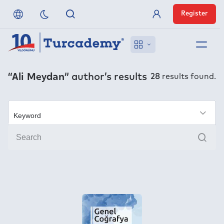
Register
Member Login
About us
“Ali Meydan”
author’s results
28
results found.
References
Off-Campus Access
×
Sear
FAQ
Publishers
Contact