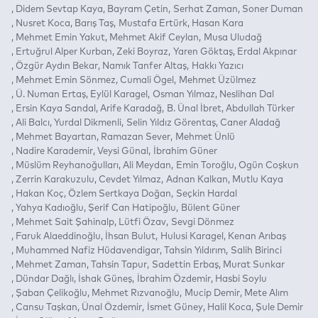
Didem Sevtap Kaya
Bayram Çetin
Serhat Zaman
Soner Duman
Nusret Koca
Barış Taş
Mustafa Ertürk
Hasan Kara
Mehmet Emin Yakut
Mehmet Akif Ceylan
Musa Uludağ
Ertuğrul Alper Kurban
Zeki Boyraz
Yaren Göktaş
Erdal Akpınar
Özgür Aydın Bekar
Namık Tanfer Altaş
Hakkı Yazıcı
Mehmet Emin Sönmez
Cumali Ögel
Mehmet Üzülmez
Ü. Numan Ertaş
Eylül Karagel
Osman Yılmaz
Neslihan Dal
Ersin Kaya Sandal
Arife Karadağ
B. Ünal İbret
Abdullah Türker
Ali Balcı
Yurdal Dikmenli
Selin Yıldız Görentaş
Caner Aladağ
Mehmet Bayartan
Ramazan Sever
Mehmet Ünlü
Nadire Karademir
Veysi Günal
İbrahim Güner
Müslüm Reyhanoğulları
Ali Meydan
Emin Toroğlu
Ogün Coşkun
Zerrin Karakuzulu
Cevdet Yılmaz
Adnan Kalkan
Mutlu Kaya
Hakan Koç
Özlem Sertkaya Doğan
Seçkin Hardal
Yahya Kadıoğlu
Şerif Can Hatipoğlu
Bülent Güner
Mehmet Sait Şahinalp
Lütfi Özav
Sevgi Dönmez
Faruk Alaeddinoğlu
İhsan Bulut
Hulusi Karagel
Kenan Arıbaş
Muhammed Nafiz Hüdavendigar
Tahsin Yıldırım
Salih Birinci
Mehmet Zaman
Tahsin Tapur
Sadettin Erbaş
Murat Sunkar
Dündar Dağlı
İshak Güneş
İbrahim Özdemir
Hasbi Soylu
Şaban Çelikoğlu
Mehmet Rızvanoğlu
Mucip Demir
Mete Alım
Cansu Taşkan
Ünal Özdemir
İsmet Güney
Halil Koca
Şule Demir