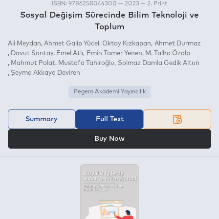
ISBN: 9786258044300 — 2023 — 2. Print
Sosyal Değişim Sürecinde Bilim Teknoloji ve
Toplum
Ali Meydan
Ahmet Galip Yücel
Oktay Kızkapan
Ahmet Durmaz
Davut Sarıtaş
Emel Atlı
Emin Tamer Yenen
M. Talha Özalp
Mahmut Polat
Mustafa Tahiroğlu
Solmaz Damla Gedik Altun
Şeyma Akkaya Deviren
Pegem Akademi Yayıncılık
Summary
Full Text
OR
Buy Now