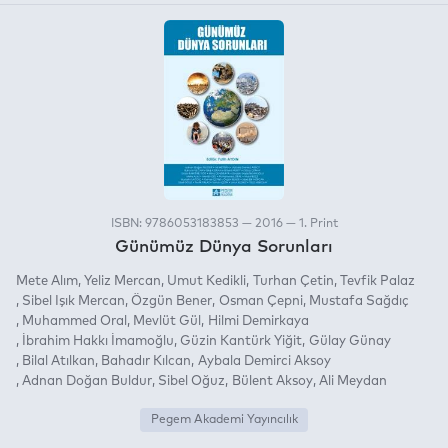
ISBN: 9786053183853 — 2016 — 1. Print
Günümüz Dünya Sorunları
Mete Alım
Yeliz Mercan
Umut Kedikli
Turhan Çetin
Tevfik Palaz
Sibel Işık Mercan
Özgün Bener
Osman Çepni
Mustafa Sağdıç
Muhammed Oral
Mevlüt Gül
Hilmi Demirkaya
İbrahim Hakkı İmamoğlu
Güzin Kantürk Yiğit
Gülay Günay
Bilal Atılkan
Bahadır Kılcan
Aybala Demirci Aksoy
Adnan Doğan Buldur
Sibel Oğuz
Bülent Aksoy
Ali Meydan
Pegem Akademi Yayıncılık