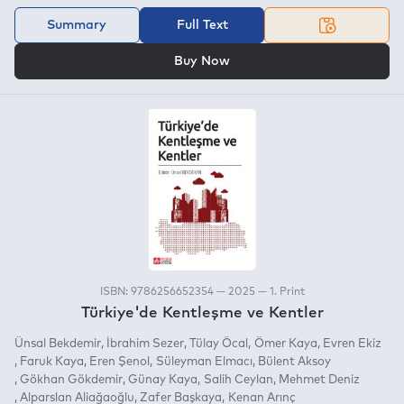
Summary
Full Text
OR
Buy Now
ISBN: 9786256652354 — 2025 — 1. Print
Türkiye'de Kentleşme ve Kentler
Ünsal Bekdemir
İbrahim Sezer
Tülay Öcal
Ömer Kaya
Evren Ekiz
Faruk Kaya
Eren Şenol
Süleyman Elmacı
Bülent Aksoy
Gökhan Gökdemir
Günay Kaya
Salih Ceylan
Mehmet Deniz
Alparslan Aliağaoğlu
Zafer Başkaya
Kenan Arınç