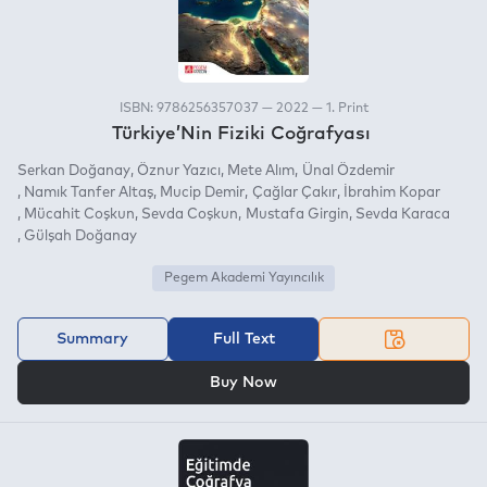
ISBN: 9786256357037 — 2022 — 1. Print
Türkiye’Nin Fiziki Coğrafyası
Serkan Doğanay
Öznur Yazıcı
Mete Alım
Ünal Özdemir
Namık Tanfer Altaş
Mucip Demir
Çağlar Çakır
İbrahim Kopar
Mücahit Coşkun
Sevda Coşkun
Mustafa Girgin
Sevda Karaca
Gülşah Doğanay
Pegem Akademi Yayıncılık
Summary
Full Text
OR
Buy Now