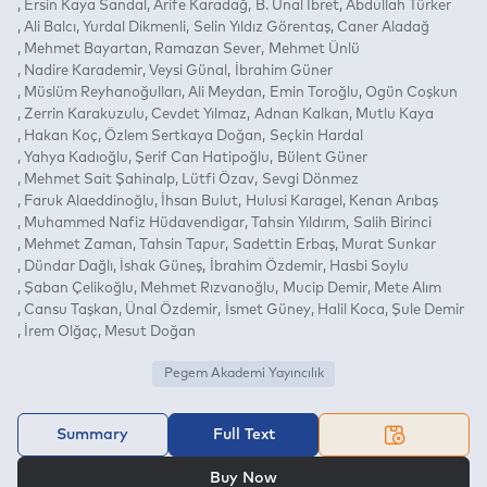
Ersin Kaya Sandal
Arife Karadağ
B. Ünal İbret
Abdullah Türker
Ali Balcı
Yurdal Dikmenli
Selin Yıldız Görentaş
Caner Aladağ
Mehmet Bayartan
Ramazan Sever
Mehmet Ünlü
Nadire Karademir
Veysi Günal
İbrahim Güner
Müslüm Reyhanoğulları
Ali Meydan
Emin Toroğlu
Ogün Coşkun
Zerrin Karakuzulu
Cevdet Yılmaz
Adnan Kalkan
Mutlu Kaya
Hakan Koç
Özlem Sertkaya Doğan
Seçkin Hardal
Yahya Kadıoğlu
Şerif Can Hatipoğlu
Bülent Güner
Mehmet Sait Şahinalp
Lütfi Özav
Sevgi Dönmez
Faruk Alaeddinoğlu
İhsan Bulut
Hulusi Karagel
Kenan Arıbaş
Muhammed Nafiz Hüdavendigar
Tahsin Yıldırım
Salih Birinci
Mehmet Zaman
Tahsin Tapur
Sadettin Erbaş
Murat Sunkar
Dündar Dağlı
İshak Güneş
İbrahim Özdemir
Hasbi Soylu
Şaban Çelikoğlu
Mehmet Rızvanoğlu
Mucip Demir
Mete Alım
Cansu Taşkan
Ünal Özdemir
İsmet Güney
Halil Koca
Şule Demir
İrem Olğaç
Mesut Doğan
Pegem Akademi Yayıncılık
Summary
Full Text
OR
Buy Now