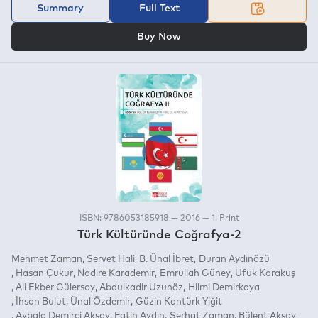
Summary
Full Text
OR
Buy Now
ISBN: 9786053185918 — 2016 — 1. Print
Türk Kültüründe Coğrafya-2
Mehmet Zaman
Servet Hali
B. Ünal İbret
Duran Aydınözü
Hasan Çukur
Nadire Karademir
Emrullah Güney
Ufuk Karakuş
Ali Ekber Gülersoy
Abdulkadir Uzunöz
Hilmi Demirkaya
İhsan Bulut
Ünal Özdemir
Güzin Kantürk Yiğit
Aybala Demirci Aksoy
Fatih Aydın
Serhat Zaman
Bülent Aksoy