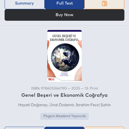
Summary
Full Text
OR
Buy Now
ISBN: 9786053641193 — 2025 — 13. Print
Genel Beşeri ve Ekonomik Coğrafya
Hayati Doğanay
Ünal Özdemir
İbrahim Fevzi Şahin
Pegem Akademi Yayıncılık