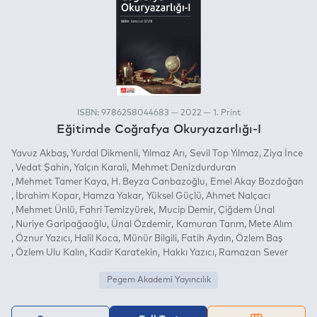
ISBN: 9786258044683 — 2022 — 1. Print
Eğitimde Coğrafya Okuryazarlığı-I
Yavuz Akbaş
Yurdal Dikmenli
Yılmaz Arı
Sevil Top Yılmaz
Ziya İnce
Vedat Şahin
Yalçın Karali
Mehmet Denizdurduran
Mehmet Tamer Kaya
H. Beyza Canbazoğlu
Emel Akay Bozdoğan
İbrahim Kopar
Hamza Yakar
Yüksel Güçlü
Ahmet Nalçacı
Mehmet Ünlü
Fahri Temizyürek
Mucip Demir
Çiğdem Ünal
Nuriye Garipağaoğlu
Ünal Özdemir
Kamuran Tarım
Mete Alım
Öznur Yazıcı
Halil Koca
Münür Bilgili
Fatih Aydın
Özlem Baş
Özlem Ulu Kalın
Kadir Karatekin
Hakkı Yazıcı
Ramazan Sever
Pegem Akademi Yayıncılık