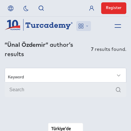
Register
Member Login
About us
“Ünal Özdemir”
author’s
7
results found.
results
References
Off-Campus Access
×
Sear
FAQ
Publishers
Contact