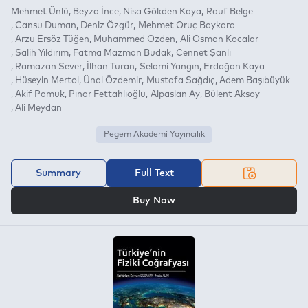
Mehmet Ünlü
Beyza İnce
Nisa Gökden Kaya
Rauf Belge
Cansu Duman
Deniz Özgür
Mehmet Oruç Baykara
Arzu Ersöz Tüğen
Muhammed Özden
Ali Osman Kocalar
Salih Yıldırım
Fatma Mazman Budak
Cennet Şanlı
Ramazan Sever
İlhan Turan
Selami Yangın
Erdoğan Kaya
Hüseyin Mertol
Ünal Özdemir
Mustafa Sağdıç
Adem Başıbüyük
Akif Pamuk
Pınar Fettahlıoğlu
Alpaslan Ay
Bülent Aksoy
Ali Meydan
Pegem Akademi Yayıncılık
Summary
Full Text
OR
Buy Now