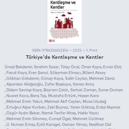
ISBN: 9786256652354 — 2025 — 1. Print
Türkiye'de Kentleşme ve Kentler
Ünsal Bekdemir
İbrahim Sezer
Tülay Öcal
Ömer Kaya
Evren Ekiz
Faruk Kaya
Eren Şenol
Süleyman Elmacı
Bülent Aksoy
Gökhan Gökdemir
Günay Kaya
Salih Ceylan
Mehmet Deniz
Alparslan Aliağaoğlu
Zafer Başkaya
Kenan Arınç
Didem Sevtap Kaya
Bayram Çetin
Serhat Zaman
Soner Duman
Nusret Koca
Barış Taş
Mustafa Ertürk
Hasan Kara
Mehmet Emin Yakut
Mehmet Akif Ceylan
Musa Uludağ
Ertuğrul Alper Kurban
Zeki Boyraz
Yaren Göktaş
Erdal Akpınar
Özgür Aydın Bekar
Namık Tanfer Altaş
Hakkı Yazıcı
Mehmet Emin Sönmez
Cumali Ögel
Mehmet Üzülmez
Ü. Numan Ertaş
Eylül Karagel
Osman Yılmaz
Neslihan Dal