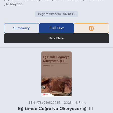
Ali Meydan
Pegem Akademi Yayıncılık
Summary
Full Text
OR
Buy Now
ISBN: 9786256829985 — 2023 — 1. Print
Eğitimde Coğrafya Okuryazarlığı III