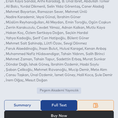
Ersin Kaya Sandal
Arife Karadağ
B. Ünal İbret
Abdullah Türker
Ali Balcı
Yurdal Dikmenli
Selin Yıldız Görentaş
Caner Aladağ
Mehmet Bayartan
Ramazan Sever
Mehmet Ünlü
Nadire Karademir
Veysi Günal
İbrahim Güner
Müslüm Reyhanoğulları
Ali Meydan
Emin Toroğlu
Ogün Coşkun
Zerrin Karakuzulu
Cevdet Yılmaz
Adnan Kalkan
Mutlu Kaya
Hakan Koç
Özlem Sertkaya Doğan
Seçkin Hardal
Yahya Kadıoğlu
Şerif Can Hatipoğlu
Bülent Güner
Mehmet Sait Şahinalp
Lütfi Özav
Sevgi Dönmez
Faruk Alaeddinoğlu
İhsan Bulut
Hulusi Karagel
Kenan Arıbaş
Muhammed Nafiz Hüdavendigar
Tahsin Yıldırım
Salih Birinci
Mehmet Zaman
Tahsin Tapur
Sadettin Erbaş
Murat Sunkar
Dündar Dağlı
İshak Güneş
İbrahim Özdemir
Hasbi Soylu
Şaban Çelikoğlu
Mehmet Rızvanoğlu
Mucip Demir
Mete Alım
Cansu Taşkan
Ünal Özdemir
İsmet Güney
Halil Koca
Şule Demir
İrem Olğaç
Mesut Doğan
Pegem Akademi Yayıncılık
Summary
Full Text
OR
Buy Now