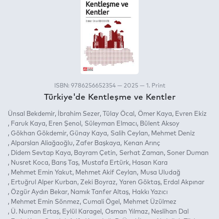
ISBN: 9786256652354 — 2025 — 1. Print
Türkiye'de Kentleşme ve Kentler
Ünsal Bekdemir
İbrahim Sezer
Tülay Öcal
Ömer Kaya
Evren Ekiz
Faruk Kaya
Eren Şenol
Süleyman Elmacı
Bülent Aksoy
Gökhan Gökdemir
Günay Kaya
Salih Ceylan
Mehmet Deniz
Alparslan Aliağaoğlu
Zafer Başkaya
Kenan Arınç
Didem Sevtap Kaya
Bayram Çetin
Serhat Zaman
Soner Duman
Nusret Koca
Barış Taş
Mustafa Ertürk
Hasan Kara
Mehmet Emin Yakut
Mehmet Akif Ceylan
Musa Uludağ
Ertuğrul Alper Kurban
Zeki Boyraz
Yaren Göktaş
Erdal Akpınar
Özgür Aydın Bekar
Namık Tanfer Altaş
Hakkı Yazıcı
Mehmet Emin Sönmez
Cumali Ögel
Mehmet Üzülmez
Ü. Numan Ertaş
Eylül Karagel
Osman Yılmaz
Neslihan Dal