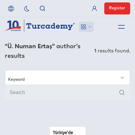
Register
Member Login
About us
“Ü. Numan Ertaş”
author’s
1
results found.
results
References
Off-Campus Access
×
Sear
FAQ
Publishers
Contact