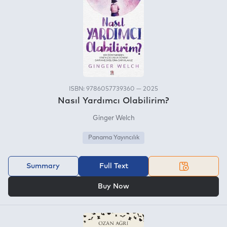
ISBN: 9786057739360 — 2025
Nasıl Yardımcı Olabilirim?
Ginger Welch
Panama Yayıncılık
Summary
Full Text
OR
Buy Now