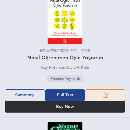
ISBN: 9786052221556 — 2025
Nasıl Öğrenirsen Öyle Yaşarsın
Kay PetersonDavid A. Kolb
Panama Yayıncılık
Summary
Full Text
OR
Buy Now