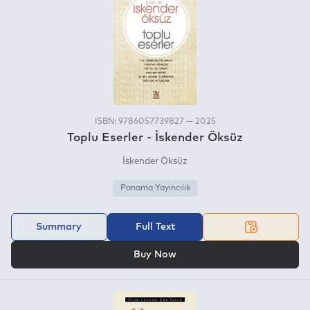
ISBN: 9786057739827 — 2025
Toplu Eserler - İskender Öksüz
İskender Öksüz
Panama Yayıncılık
Summary
Full Text
OR
Buy Now