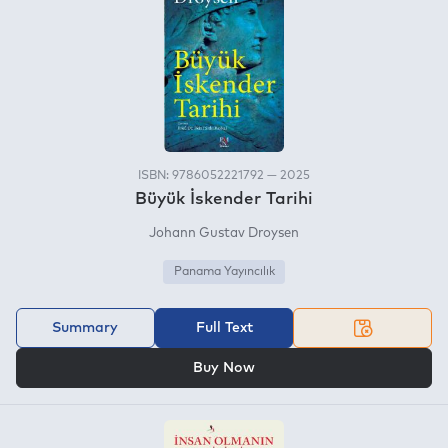
ISBN: 9786052221792 — 2025
Büyük İskender Tarihi
Johann Gustav Droysen
Panama Yayıncılık
Summary
Full Text
OR
Buy Now