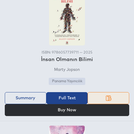
ISBN: 9786057739711 — 2025
İnsan Olmanın Bilimi
Marty Jopson
Panama Yayıncılık
Summary
Full Text
OR
Buy Now