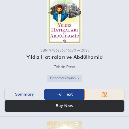
ISBN: 9786256546530 — 2025
Yıldız Hatıraları ve Abdülhamid
Tahsin Paşa
Panama Yayıncılık
Summary
Full Text
OR
Buy Now