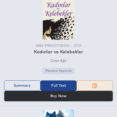
ISBN: 9786057739100 — 2025
Kadınlar ve Kelebekler
Ozan Ağrı
Panama Yayıncılık
Summary
Full Text
OR
Buy Now