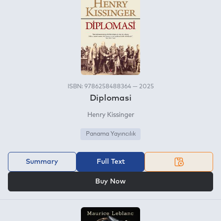
ISBN: 9786258488364 — 2025
Diplomasi
Henry Kissinger
Panama Yayıncılık
Summary
Full Text
OR
Buy Now