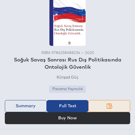
ISBN: 9786258488234 — 2025
Soğuk Savaş Sonrası Rus Dış Politikasında
Ontolojik Güvenlik
Kürşad Güç
Panama Yayıncılık
Summary
Full Text
OR
Buy Now