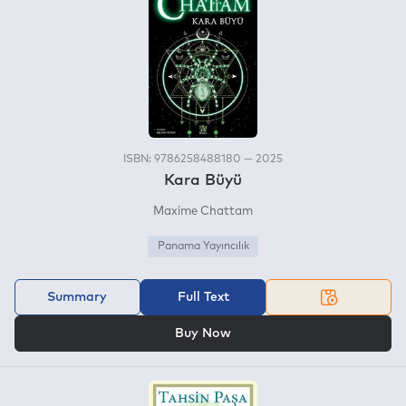
ISBN: 9786258488180 — 2025
Kara Büyü
Maxime Chattam
Panama Yayıncılık
Summary
Full Text
OR
Buy Now