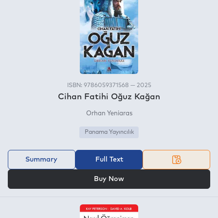
ISBN: 9786059371568 — 2025
Cihan Fatihi Oğuz Kağan
Orhan Yeniaras
Panama Yayıncılık
Summary
Full Text
OR
Buy Now