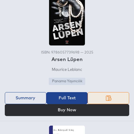
ISBN: 9786057739698 — 2025
Arsen Lüpen
Maurice Leblanc
Panama Yayıncılık
Summary
Full Text
OR
Buy Now