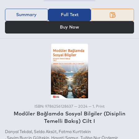
Summary
Full Text
OR
Buy Now
ISBN: 9786256128637 — 2024 — 1. Print
Modüler Bağlamda Sosyal Bilgiler (Disiplin
Temelli Bakış) Cilt I
Danyal Tekdal
Selda Aksüt
Fatma Kurttekin
Sevim Burçin Gültekin
Hayati Samur
Tuğba Nur Özdemir