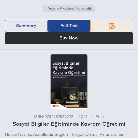
Pegem Akademi Yayıncılık
Summary
Full Text
OR
Buy Now
ISBN: 9786257582278 — 2021 — 1. Print
Sosyal Bilgiler Eğitiminde Kavram Öğretimi
Hasan Nasırcı
Abdulkadir Sağlam
Turğay Öntaş
Pınar Esener