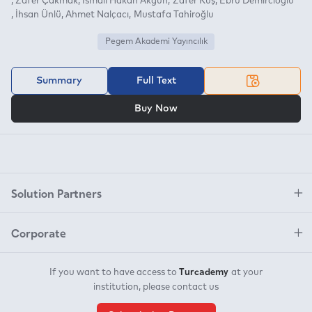
Zafer Çakmak
İsmail Hakan Akgün
Zafer Kuş
Ebru Demircioğlu
İhsan Ünlü
Ahmet Nalçacı
Mustafa Tahiroğlu
Pegem Akademi Yayıncılık
Summary
Full Text
OR
Buy Now
Solution Partners
Corporate
Turcademy
If you want to have access to
at your
institution, please contact us