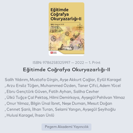
ISBN: 9786258325997 — 2022 — 1. Print
Eğitimde Coğrafya Okuryazarlığı-II
Salih Yıldırım
Mustafa Girgin
Ayşe Akkurt Çağlar
Eylül Karagel
Arzu Ersöz Tüğen
Muhammed Özden
Taner Çifci
Adem Yücel
Ebru Gençtürk Güven
Fatih Ayhan
Saliha Cevher
Ülkü Tuğçe Çal Pektaş
Hilmi Demirkaya
Ayşegül Pehlivan Yılmaz
Onur Yılmaz
Bilgin Ünal İbret
Neşe Duman
Mesut Doğan
Cennet Şanlı
İlhan Turan
Selami Yangın
Ayşegül Şeyihoğlu
Hulusi Karagel
İhsan Ünlü
Pegem Akademi Yayıncılık