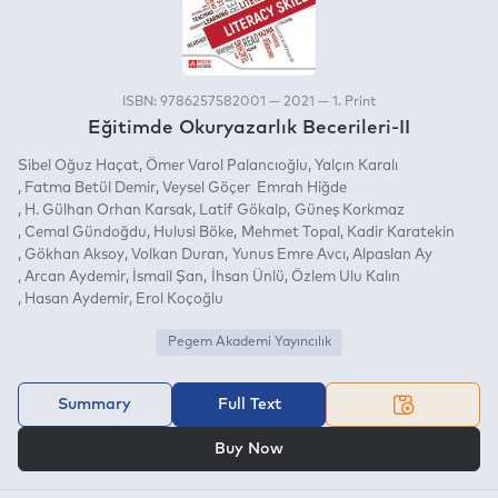
ISBN: 9786257582001 — 2021 — 1. Print
Eğitimde Okuryazarlık Becerileri-II
Sibel Oğuz Haçat
Ömer Varol Palancıoğlu
Yalçın Karalı
Fatma Betül Demir
Veysel Göçer Emrah Hiğde
H. Gülhan Orhan Karsak
Latif Gökalp
Güneş Korkmaz
Cemal Gündoğdu
Hulusi Böke
Mehmet Topal
Kadir Karatekin
Gökhan Aksoy
Volkan Duran
Yunus Emre Avcı
Alpaslan Ay
Arcan Aydemir
İsmail Şan
İhsan Ünlü
Özlem Ulu Kalın
Hasan Aydemir
Erol Koçoğlu
Pegem Akademi Yayıncılık
Summary
Full Text
OR
Buy Now