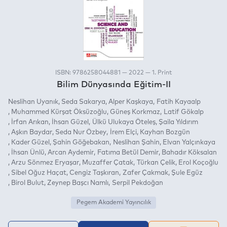
ISBN: 9786258044881 — 2022 — 1. Print
Bilim Dünyasında Eğitim-II
Neslihan Uyanık
Seda Sakarya
Alper Kaşkaya
Fatih Kayaalp
Muhammed Kürşat Öksüzoğlu
Güneş Korkmaz
Latif Gökalp
İrfan Arıkan
İhsan Güzel
Ülkü Ulukaya Öteleş
Şaila Yıldırım
Aşkın Baydar
Seda Nur Özbey
İrem Elçi
Kayhan Bozgün
Kader Güzel
Şahin Göğebakan
Neslihan Şahin
Elvan Yalçınkaya
İhsan Ünlü
Arcan Aydemir
Fatıma Betül Demir
Bahadır Köksalan
Arzu Sönmez Eryaşar
Muzaffer Çatak
Türkan Çelik
Erol Koçoğlu
Sibel Oğuz Haçat
Cengiz Taşkıran
Zafer Çakmak
Şule Egüz
Birol Bulut
Zeynep Başcı Namlı
Serpil Pekdoğan
Pegem Akademi Yayıncılık