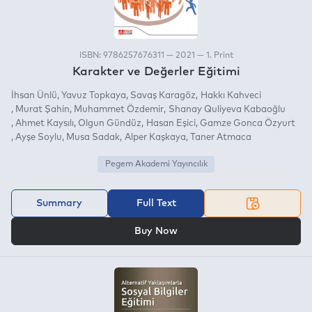
ISBN: 9786257676311 — 2021 — 1. Print
Karakter ve Değerler Eğitimi
İhsan Ünlü
Yavuz Topkaya
Savaş Karagöz
Hakkı Kahveci
Murat Şahin
Muhammet Özdemir
Shanay Quliyeva Kabaoğlu
Ahmet Kaysılı
Olgun Gündüz
Hasan Eşici
Gamze Gonca Özyurt
Ayşe Soylu
Musa Sadak
Alper Kaşkaya
Taner Atmaca
Pegem Akademi Yayıncılık
Summary
Full Text
OR
Buy Now