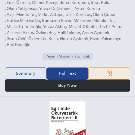
Fazıl Özmen
Memet Kuzey
Burcu Karaman
Suat Polat
Okan Yetişensoy
Yavuz Değirmenci
Ayten Karaca
Ayşe Mentiş Taş
Vedat Aktepe
Ufuk Karakuş
Okan Çoban
Hatice Memişoğlu
Ramazan Sever
Mükerrem Akbulut Taş
Mustafa Tahiroğlu
Yavuz Akbaş
Mevlüt Gündüz
Tevfik Palaz
Zekerya Akkuş
Özlem Baş
Halil Tokcan
Arcan Aydemir
İhsan Ünlü
Özlem Ulu Kalın
Hasan Aydemir
Elvan Yalçınkaya
Erol Koçoğlu
Pegem Akademi Yayıncılık
Summary
Full Text
OR
Buy Now