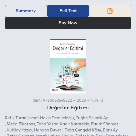
Summary
Full Text
OR
Buy Now
ISBN: 9786053648222 — 2023 — 4. Print
Değerler Eğitimi
Refik Turan
İsmail Hakkı Demircioğlu
Tuğba Selanik Ay
Metin Elkatmış
Taha Yazar
Kadir Karatekin
Faruk Sönmez
Kubilay Yazıcı
Handan Deveci
Tuba Çengelci Köse
Ebru Ay