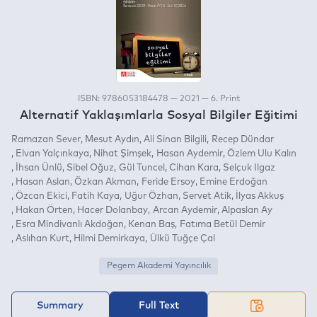
ISBN: 9786053184478 — 2021 — 6. Print
Alternatif Yaklaşımlarla Sosyal Bilgiler Eğitimi
Ramazan Sever
Mesut Aydın
Ali Sinan Bilgili
Recep Dündar
Elvan Yalçınkaya
Nihat Şimşek
Hasan Aydemir
Özlem Ulu Kalın
İhsan Ünlü
Sibel Oğuz
Gül Tuncel
Cihan Kara
Selçuk Ilgaz
Hasan Aslan
Özkan Akman
Feride Ersoy
Emine Erdoğan
Özcan Ekici
Fatih Kaya
Uğur Özhan
Servet Atik
İlyas Akkuş
Hakan Örten
Hacer Dolanbay
Arcan Aydemir
Alpaslan Ay
Esra Mindivanlı Akdoğan
Kenan Baş
Fatıma Betül Demir
Aslıhan Kurt
Hilmi Demirkaya
Ülkü Tuğçe Çal
Pegem Akademi Yayıncılık
Summary
Full Text