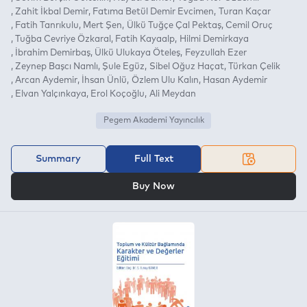
Zahit İkbal Demir
Fatıma Betül Demir Evcimen
Turan Kaçar
Fatih Tanrıkulu
Mert Şen
Ülkü Tuğçe Çal Pektaş
Cemil Oruç
Tuğba Cevriye Özkaral
Fatih Kayaalp
Hilmi Demirkaya
İbrahim Demirbaş
Ülkü Ulukaya Öteleş
Feyzullah Ezer
Zeynep Başcı Namlı
Şule Egüz
Sibel Oğuz Haçat
Türkan Çelik
Arcan Aydemir
İhsan Ünlü
Özlem Ulu Kalın
Hasan Aydemir
Elvan Yalçınkaya
Erol Koçoğlu
Ali Meydan
Pegem Akademi Yayıncılık
Summary
Full Text
OR
Buy Now