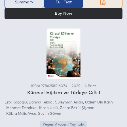
Summary
Full Text
OR
Buy Now
ISBN: 9786258516074 — 2025 — 1. Print
Küresel Eğitim ve Türkiye Cilt I
Erol Koçoğlu
Danyal Tekdal
Süleyman Aslan
Özlem Ulu Kalın
Mehmet Demirkol
İhsan Ünlü
Zehra Betül Şişman
Kübra Melis Avcu
Sevim Güven
Pegem Akademi Yayıncılık