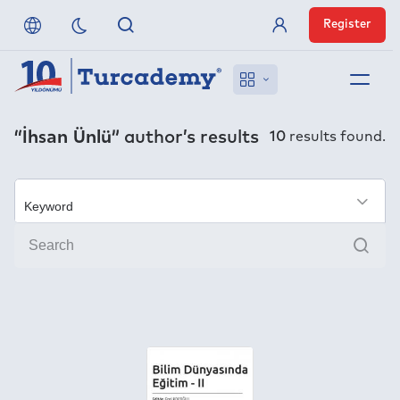
Register
Member Login
About us
“İhsan Ünlü”
author’s results
10
results found.
References
Off-Campus Access
×
Sear
FAQ
Publishers
Contact