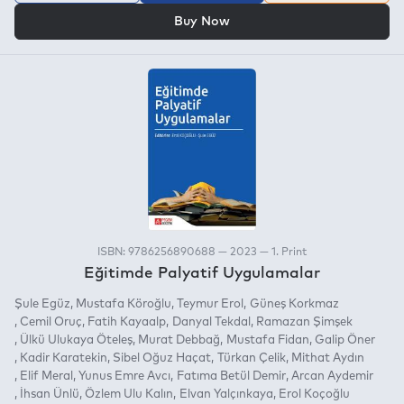
OR
Buy Now
ISBN: 9786256890688 — 2023 — 1. Print
Eğitimde Palyatif Uygulamalar
Şule Egüz
Mustafa Köroğlu
Teymur Erol
Güneş Korkmaz
Cemil Oruç
Fatih Kayaalp
Danyal Tekdal
Ramazan Şimşek
Ülkü Ulukaya Öteleş
Murat Debbağ
Mustafa Fidan
Galip Öner
Kadir Karatekin
Sibel Oğuz Haçat
Türkan Çelik
Mithat Aydın
Elif Meral
Yunus Emre Avcı
Fatıma Betül Demir
Arcan Aydemir
İhsan Ünlü
Özlem Ulu Kalın
Elvan Yalçınkaya
Erol Koçoğlu