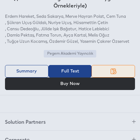
Örnekleriyle)
Erdem Hareket
Seda Sakarya
Merve Hayran Polat
Cem Tuna
Şükran Uçuş Güldalı
Nuriye Uçuş
Hüsamettin Çetin
Cansu Dedeoğlu
Jülide Işık Bağatur
Hatice Leblebici
Damla Pektaş
Fatma Torun
Ayça Kartal
Melis Oğuz
Tuğçe Uzun Kocamış
Özdemir Güzel
Yasemin Çakırer Özservet
Pegem Akademi Yayıncılık
Summary
Full Text
OR
Buy Now
Solution Partners
Corporate