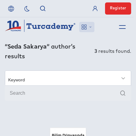
Register
Member Login
About us
“Seda Sakarya”
author’s
3
results found.
results
References
Off-Campus Access
×
Sear
FAQ
Publishers
Contact