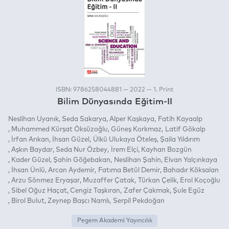
ISBN: 9786258044881 — 2022 — 1. Print
Bilim Dünyasında Eğitim-II
Neslihan Uyanık
Seda Sakarya
Alper Kaşkaya
Fatih Kayaalp
Muhammed Kürşat Öksüzoğlu
Güneş Korkmaz
Latif Gökalp
İrfan Arıkan
İhsan Güzel
Ülkü Ulukaya Öteleş
Şaila Yıldırım
Aşkın Baydar
Seda Nur Özbey
İrem Elçi
Kayhan Bozgün
Kader Güzel
Şahin Göğebakan
Neslihan Şahin
Elvan Yalçınkaya
İhsan Ünlü
Arcan Aydemir
Fatıma Betül Demir
Bahadır Köksalan
Arzu Sönmez Eryaşar
Muzaffer Çatak
Türkan Çelik
Erol Koçoğlu
Sibel Oğuz Haçat
Cengiz Taşkıran
Zafer Çakmak
Şule Egüz
Birol Bulut
Zeynep Başcı Namlı
Serpil Pekdoğan
Pegem Akademi Yayıncılık