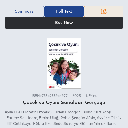
Summary
Full Text
OR
Buy Now
ISBN: 9786255964977 — 2025 — 1. Print
Çocuk ve Oyun: Sanaldan Gerçeğe
Ayşe Dilek Öğretir Özçelik
Gülden Erdoğan
Büşra Kurt Yahşi
Fatime Şallı İdare
Emire Uluğ
Rabia Şengün Afşin
Ayyüce Öksüz
Elif Çetinkaya
Kübra Eke
Seda Sakarya
Gülhan Yılmaz Bursa