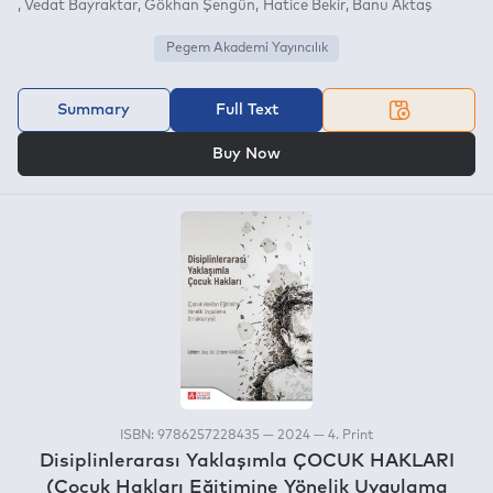
Vedat Bayraktar
Gökhan Şengün
Hatice Bekir
Banu Aktaş
Pegem Akademi Yayıncılık
Summary
Full Text
OR
Buy Now
ISBN: 9786257228435 — 2024 — 4. Print
Disiplinlerarası Yaklaşımla ÇOCUK HAKLARI
(Çocuk Hakları Eğitimine Yönelik Uygulama