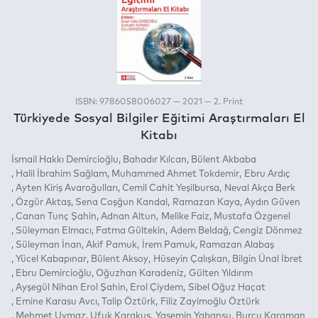
ISBN: 9786058006027 — 2021 — 2. Print
Türkiyede Sosyal Bilgiler Eğitimi Araştırmaları El
Kitabı
İsmail Hakkı Demircioğlu
Bahadır Kılcan
Bülent Akbaba
Halil İbrahim Sağlam
Muhammed Ahmet Tokdemir
Ebru Ardıç
Ayten Kiriş Avaroğulları
Cemil Cahit Yeşilbursa
Neval Akça Berk
Özgür Aktaş
Sena Coşğun Kandal
Ramazan Kaya
Aydın Güven
Canan Tunç Şahin
Adnan Altun
Melike Faiz
Mustafa Özgenel
Süleyman Elmacı
Fatma Gültekin
Adem Beldağ
Cengiz Dönmez
Süleyman İnan
Akif Pamuk
İrem Pamuk
Ramazan Alabaş
Yücel Kabapınar
Bülent Aksoy
Hüseyin Çalışkan
Bilgin Ünal İbret
Ebru Demircioğlu
Oğuzhan Karadeniz
Gülten Yıldırım
Ayşegül Nihan Erol Şahin
Erol Çiydem
Sibel Oğuz Haçat
Emine Karasu Avcı
Talip Öztürk
Filiz Zayimoğlu Öztürk
Mehmet Uymaz
Ufuk Karakuş
Yasemin Yabansu
Burcu Karaman