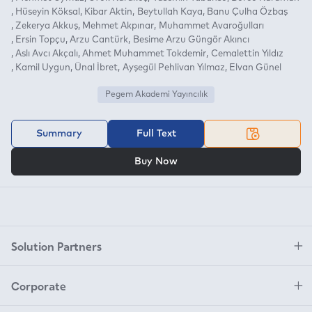
Hüseyin Köksal
Kibar Aktin
Beytullah Kaya
Banu Çulha Özbaş
Zekerya Akkuş
Mehmet Akpınar
Muhammet Avaroğulları
Ersin Topçu
Arzu Cantürk
Besime Arzu Güngör Akıncı
Aslı Avcı Akçalı
Ahmet Muhammet Tokdemir
Cemalettin Yıldız
Kamil Uygun
Ünal İbret
Ayşegül Pehlivan Yılmaz
Elvan Günel
Pegem Akademi Yayıncılık
Summary
Full Text
OR
Buy Now
Solution Partners
Corporate