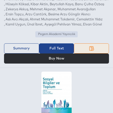
Hüseyin Köksal
Kibar Aktin
Beytullah Kaya
Banu Çulha Özbaş
Zekerya Akkuş
Mehmet Akpınar
Muhammet Avaroğulları
Ersin Topçu
Arzu Cantürk
Besime Arzu Güngör Akıncı
Aslı Avcı Akçalı
Ahmet Muhammet Tokdemir
Cemalettin Yıldız
Kamil Uygun
Ünal İbret
Ayşegül Pehlivan Yılmaz
Elvan Günel
Pegem Akademi Yayıncılık
Summary
Full Text
OR
Buy Now