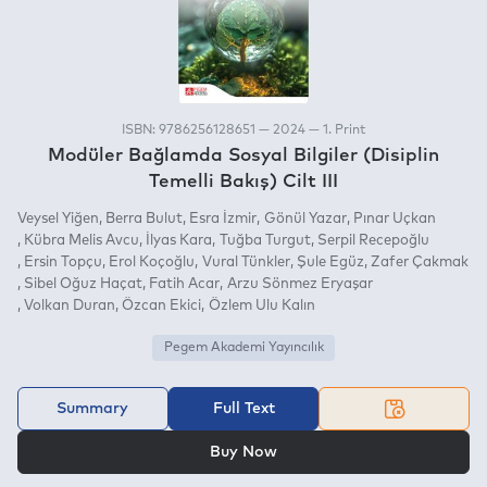
ISBN: 9786256128651 — 2024 — 1. Print
Modüler Bağlamda Sosyal Bilgiler (Disiplin
Temelli Bakış) Cilt III
Veysel Yiğen
Berra Bulut
Esra İzmir
Gönül Yazar
Pınar Uçkan
Kübra Melis Avcu
İlyas Kara
Tuğba Turgut
Serpil Recepoğlu
Ersin Topçu
Erol Koçoğlu
Vural Tünkler
Şule Egüz
Zafer Çakmak
Sibel Oğuz Haçat
Fatih Acar
Arzu Sönmez Eryaşar
Volkan Duran
Özcan Ekici
Özlem Ulu Kalın
Pegem Akademi Yayıncılık
Summary
Full Text
OR
Buy Now