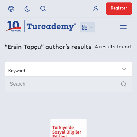
Register
Member Login
About us
“Ersin Topçu”
author’s results
4
results found.
References
Off-Campus Access
×
Sear
FAQ
Publishers
Contact