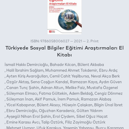
ISBN: 9786058006027 — 2021 — 2. Print
Türkiyede Sosyal Bilgiler Eğitimi Araştırmaları El
Kitabı
İsmail Hakkı Demircioğlu
Bahadır Kılcan
Bülent Akbaba
Halil İbrahim Sağlam
Muhammed Ahmet Tokdemir
Ebru Ardıç
Ayten Kiriş Avaroğulları
Cemil Cahit Yeşilbursa
Neval Akça Berk
Özgür Aktaş
Sena Coşğun Kandal
Ramazan Kaya
Aydın Güven
Canan Tunç Şahin
Adnan Altun
Melike Faiz
Mustafa Özgenel
Süleyman Elmacı
Fatma Gültekin
Adem Beldağ
Cengiz Dönmez
Süleyman İnan
Akif Pamuk
İrem Pamuk
Ramazan Alabaş
Yücel Kabapınar
Bülent Aksoy
Hüseyin Çalışkan
Bilgin Ünal İbret
Ebru Demircioğlu
Oğuzhan Karadeniz
Gülten Yıldırım
Ayşegül Nihan Erol Şahin
Erol Çiydem
Sibel Oğuz Haçat
Emine Karasu Avcı
Talip Öztürk
Filiz Zayimoğlu Öztürk
Mehmet Uymaz
Ufuk Karakuş
Yasemin Yabansu
Burcu Karaman