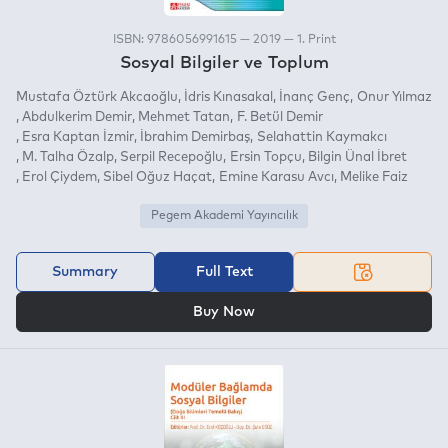
ISBN: 9786056991615 — 2019 — 1. Print
Sosyal Bilgiler ve Toplum
Mustafa Öztürk Akcaoğlu
İdris Kınasakal
İnanç Genç
Onur Yılmaz
Abdulkerim Demir
Mehmet Tatan
F. Betül Demir
Esra Kaptan İzmir
İbrahim Demirbaş
Selahattin Kaymakcı
M. Talha Özalp
Serpil Recepoğlu
Ersin Topçu
Bilgin Ünal İbret
Erol Çiydem
Sibel Oğuz Haçat
Emine Karasu Avcı
Melike Faiz
Pegem Akademi Yayıncılık
Summary
Full Text
OR
Buy Now