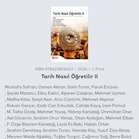
ISBN: 9786258516241 — 2026 — 1. Print
Tarih Nasıl Öğretilir II
Mustafa Safran
Osman Akhan
Saim Turan
Faruk Erciyas
Şeyda Marancı
Ebru Eskici
Alperen Çalışkan
Mehmet Uymaz
Meliha Köse
Serpil Asar
Arzu Cantürk
Mehmet Akpınar
Rıdvan Gençer
Kadir Can Erbudak
Cahide Kayış
İrem Pamuk
M. Talha Özalp
Mehmet Yavaş
Yıldıray Karadağ
Ümmühan Öner
Aslı Gövercin
İbrahim Onur Yılmaz
Okan Aydoğan
Mehmet Elban
F. Özge Bayram Karadağ
Leyla Es Baki
Hakan Örten
İbrahim Demirbaş
İbrahim Turan
Hamide Kılıç
Yusuf Ziya Aktaş
Meryem Maide Ağalday
Tuğba Turgut
Çağrınur Sağ
Berra Bulut