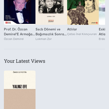
Prof. Dr. Özcan
Sscb Dönemi ve
Atlılar
Eskişeh
Demirel’E Armağan
Bağımsızlık Sonrası
Çatao İnal Kılınçvuran
Atlası
Atatürk’Ün İzinde
Özcan Demirel
Kazakistan
Lokman Zor
Erdoğa
Eğitime Adanmış
Sineması
Altmış Yıl
Your Latest Views