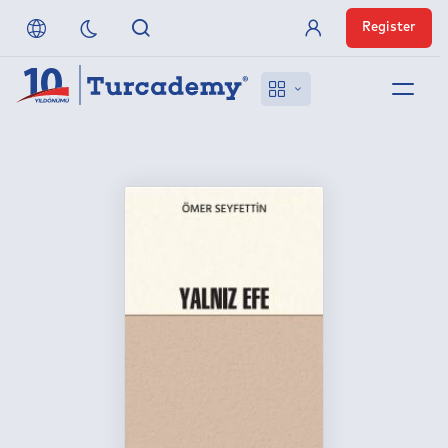
Register
Member Login
About us
References
Off-Campus Access
FAQ
Publishers
Contact