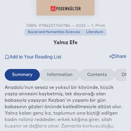
ISBN: 9786257740784 — 2025 — 1. Print
Social and Humanities Sciences
Literature
Yalnız Efe
Share
Twitter
Summary
Information
Contents
DRM
Facebook
Anadolu’nun sessiz ve yoksul bir köyünde, küçük
Linkedin
yaşta annesini kaybetmiş, tek dayanağı olan
Whatsapp
babasıyla yaşayan Kezban'ın yaşamı bir gün
Telegram
babasının gözleri önünde katledilmesiyle altüst olur.
Yalnız kalan genç kız, toplumun ona biçtiği edilgen
E-mail
kadın rolünü reddeder; erkek kılığına girer, silah
kuşanır ve dağlara çıkar. Zamanla korkusuzluğu,