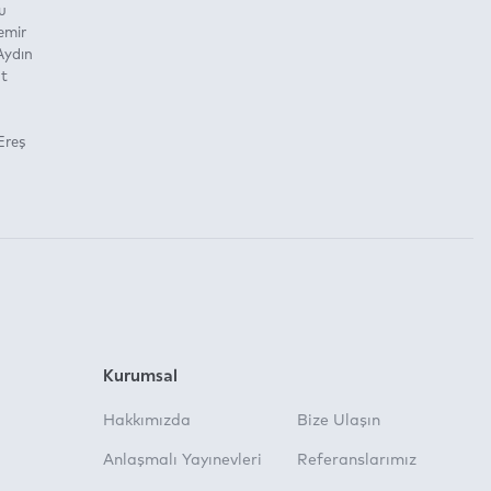
u
emir
Aydın
ut
Ereş
Kurumsal
Hakkımızda
Bize Ulaşın
Anlaşmalı Yayınevleri
Referanslarımız