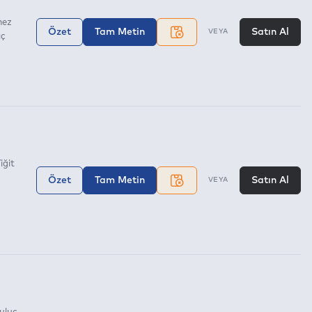
mez
Özet
Tam Metin
Satın Al
VEYA
ıç
iğit
Özet
Tam Metin
Satın Al
VEYA