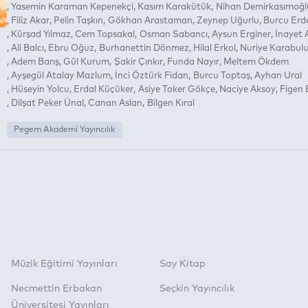
Yasemin Karaman Kepenekçi
Kasım Karakütük
Nihan Demirkasımoğl
Filiz Akar
Pelin Taşkın
Gökhan Arastaman
Zeynep Uğurlu
Burcu Erd
Kürşad Yılmaz
Cem Topsakal
Osman Sabancı
Aysun Erginer
İnayet 
Ali Balcı
Ebru Oğuz
Burhanettin Dönmez
Hilal Erkol
Nuriye Karabul
Adem Barış
Gül Kurum
Şakir Çınkır
Funda Nayır
Meltem Ökdem
Ayşegül Atalay Mazlum
İnci Öztürk Fidan
Burcu Toptaş
Ayhan Ural
Hüseyin Yolcu
Erdal Küçüker
Asiye Toker Gökçe
Naciye Aksoy
Figen 
Dilşat Peker Ünal
Canan Aslan
Bilgen Kıral
Pegem Akademi Yayıncılık
Müzik Eğitimi Yayınları
Say Kitap
Necmettin Erbakan
Seçkin Yayıncılık
Üniversitesi Yayınları