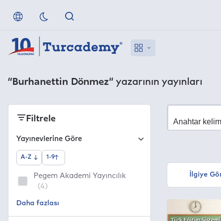
“Burhanettin Dönmez”
yazarının yayınları
Filtrele
Yayınevlerine Göre
A-Z
1-9
İlgiye Gö
Pegem Akademi Yayıncılık
(4)