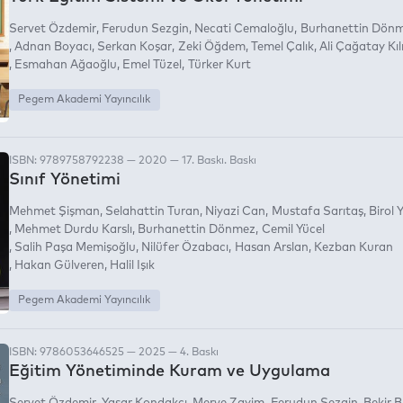
Servet Özdemir
Ferudun Sezgin
Necati Cemaloğlu
Burhanettin Dön
Adnan Boyacı
Serkan Koşar
Zeki Öğdem
Temel Çalık
Ali Çağatay Kıl
Esmahan Ağaoğlu
Emel Tüzel
Türker Kurt
Pegem Akademi Yayıncılık
ISBN: 9789758792238 — 2020 — 17. Baskı. Baskı
Sınıf Yönetimi
Mehmet Şişman
Selahattin Turan
Niyazi Can
Mustafa Sarıtaş
Birol Y
Mehmet Durdu Karslı
Burhanettin Dönmez
Cemil Yücel
Salih Paşa Memişoğlu
Nilüfer Özabacı
Hasan Arslan
Kezban Kuran
Hakan Gülveren
Halil Işık
Pegem Akademi Yayıncılık
ISBN: 9786053646525 — 2025 — 4. Baskı
Eğitim Yönetiminde Kuram ve Uygulama