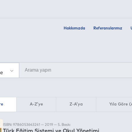
Hakkımızda
Referanslarımız
re
A-Z’ye
Z-A’ya
Yıla Göre (
ISBN: 9786053643241 — 2019 — 5. Baskı
Türk Eğitim Sistemi ve Okul Yönetimi