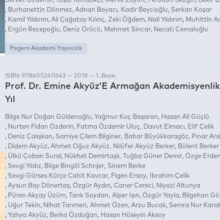
Servet Özdemir
Yaşar Kondakçı
Merve Zayim
Ferudun Sezgin
Bekir B
Burhanettin Dönmez
Adnan Boyacı
Kadir Beycioğlu
Serkan Koşar
Kamil Yıldırım
Ali Çağatay Kılınç
Zeki Öğdem
Nail Yıldırım
Muhittin A
Ergün Recepoğlu
Deniz Örücü
Mehmet Sincar
Necati Cemaloğlu
Pegem Akademi Yayıncılık
ISBN: 9786052411643 — 2018 — 1. Baskı
Prof. Dr. Emine Akyüz’E Armağan Akademisyenlik
Yıl
Bilge Nur Doğan Güldenoğlu
Yağmur Koç Başaran
Hasan Ali Güçlü
Nurten Fidan Özderin
Fatma Özdemir Uluç
Davut Elmacı
Elif Çelik
Deniz Çalışkan
Samiye Çilem Bilginer
Bahar Büyükkaragöz
Pınar Ars
Didem Akyüz
Ahmet Oğuz Akyüz
Nilüfer Akyüz Berker
Bülent Berker
Ülkü Çoban Sural
Nükhet Demirtaşlı
Tuğba Güner Demir
Özge Erdem
Sevgi Yıldız
Bilge Bingöl Schrıjer
Sinem Berke
Sevgi Gürses Kürçe Cahit Kavcar
Figen Ersoy
İbrahim Çelik
Aysun Bay Dönertaş
Özgür Aydın
Caner Cereci
Niyazi Altunya
Püren Akçay Üzüm
Tarık Soydan
Alper Işın
Özgür Yayla
Bilgehan Gü
Uğur Tekin
Nihat Tarımeri
Ahmet Özen
Arzu Bucak
Semra Nur Kara
Yahya Akyüz
Berka Özdoğan
Hasan Hüseyin Aksoy