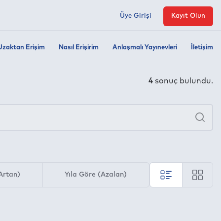
Üye Girişi
Kayıt Olun
Uzaktan Erişim
Nasıl Erişirim
Anlaşmalı Yayınevleri
İletişim
4
sonuç bulundu.
×
Ara
Artan)
Yıla Göre (Azalan)