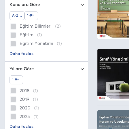
Konulara Göre
A-Z
1-9
Eğitim Bilimleri
(2)
Eğitim
(1)
Eğitim Yönetimi
(1)
Yıllara Göre
1-9
2018
(1)
2019
(1)
2020
(1)
2025
(1)