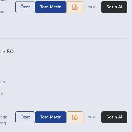
uluç
Özet
Tam Metin
Satın Al
VEYA
car
te 50
lan
li
Özet
Tam Metin
Satın Al
lcan
VEYA
bağ