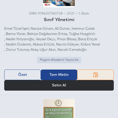
ISBN: 9786257582728 — 2021 — 1. Baskı
Sınıf Yönetimi
Emel Tüzel İşeri
Naciye Güven
Ali Duran
İremnur Çolak
Berna Yüner
Behiye Dağdeviren Ertaş
Tuğba Hoşgörür
Neslin İhtiyaroğlu
Veysel Okçu
Pınar Bilasa
Barış Eriçok
Nedim Özdemir
Abbas Ertürk
Necmi Gökyer
Kübra Yenel
Öznur Tulunay Ateş
Uğur Akın
Necati Cemaloğlu
Pegem Akademi Yayıncılık
Özet
Tam Metin
VEYA
Satın Al