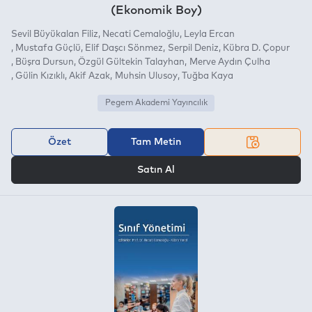
(Ekonomik Boy)
Sevil Büyükalan Filiz
Necati Cemaloğlu
Leyla Ercan
Mustafa Güçlü
Elif Daşcı Sönmez
Serpil Deniz
Kübra D. Çopur
Büşra Dursun
Özgül Gültekin Talayhan
Merve Aydın Çulha
Gülin Kızıklı
Akif Azak
Muhsin Ulusoy
Tuğba Kaya
Pegem Akademi Yayıncılık
Özet
Tam Metin
VEYA
Satın Al