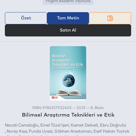
Pegem Akademi Yayıncılık
Özet
Tam Metin
VEYA
Satın Al
ISBN: 9786257052405 — 2025 — 8. Baskı
Bilimsel Araştırma Teknikleri ve Etik
Necati Cemaloğlu
Emel Tüzel İşeri
Kısmet Deliveli
Ebru Doğruöz
Nuray Kısa
Funda Uysal
Gökhan Arastaman
Esef Hakan Toytok