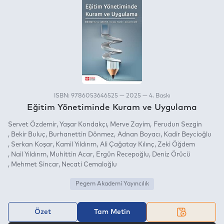
ISBN: 9786053646525 — 2025 — 4. Baskı
Eğitim Yönetiminde Kuram ve Uygulama
Servet Özdemir
Yaşar Kondakçı
Merve Zayim
Ferudun Sezgin
Bekir Buluç
Burhanettin Dönmez
Adnan Boyacı
Kadir Beycioğlu
Serkan Koşar
Kamil Yıldırım
Ali Çağatay Kılınç
Zeki Öğdem
Nail Yıldırım
Muhittin Acar
Ergün Recepoğlu
Deniz Örücü
Mehmet Sincar
Necati Cemaloğlu
Pegem Akademi Yayıncılık
Özet
Tam Metin