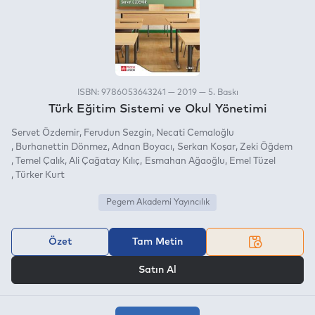
ISBN: 9786053643241 — 2019 — 5. Baskı
Türk Eğitim Sistemi ve Okul Yönetimi
Servet Özdemir
Ferudun Sezgin
Necati Cemaloğlu
Burhanettin Dönmez
Adnan Boyacı
Serkan Koşar
Zeki Öğdem
Temel Çalık
Ali Çağatay Kılıç
Esmahan Ağaoğlu
Emel Tüzel
Türker Kurt
Pegem Akademi Yayıncılık
Özet
Tam Metin
VEYA
Satın Al