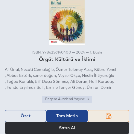
ISBN: 9786256140400 — 2024 — 1. Baskı
Örgüt Kültürü ve İklimi
Ali Ünal
Necati Cemaloğlu
Öznur Tulunay Ateş
Kübra Yenel
Abbas Ertürk
soner doğan
Veysel Okçu
Neslin İhtiyaroğlu
Tuğba Konaklı
Elif Daşcı Sönmez
Ali Duran
Halil Karadaş
Funda Eryılmaz Ballı
Emine Tunçer Günay
Ümran Demir
Pegem Akademi Yayıncılık
Özet
Tam Metin
VEYA
Satın Al