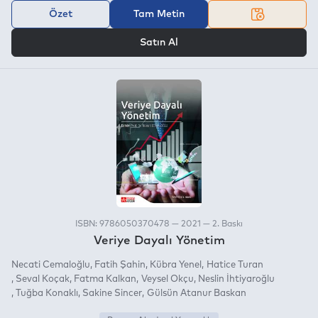
Özet
Tam Metin
VEYA
Satın Al
ISBN: 9786050370478 — 2021 — 2. Baskı
Veriye Dayalı Yönetim
Necati Cemaloğlu
Fatih Şahin
Kübra Yenel
Hatice Turan
Seval Koçak
Fatma Kalkan
Veysel Okçu
Neslin İhtiyaroğlu
Tuğba Konaklı
Sakine Sincer
Gülsün Atanur Baskan