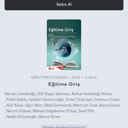
VEYA
Satın Al
ISBN: 9786257582636 — 2024 — 4. Baskı
Eğitime Giriş
Necati Cemaloğlu
Elif Daşcı Sönmez
Ruhan Karadağ Yılmaz
Fatih Şahin
Aytekin Demircioğlu
Emel Tüzel İşeri
İremnur Çolak
Akif Köse
Uğur Akın
Sibel Somyürek
Mertcan Ünal
Barış Eriçok
Necmi Gökyer
Behiye Dağdeviren Ertaş
Sevil Filiz
Neslin İhtiyaroğlu
Berna Yüner
Pegem Akademi Yayıncılık