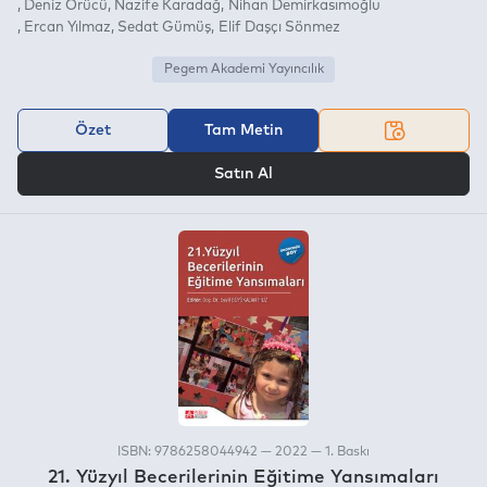
Deniz Örücü
Nazife Karadağ
Nihan Demirkasımoğlu
Ercan Yılmaz
Sedat Gümüş
Elif Daşçı Sönmez
Pegem Akademi Yayıncılık
Özet
Tam Metin
VEYA
Satın Al
ISBN: 9786258044942 — 2022 — 1. Baskı
21. Yüzyıl Becerilerinin Eğitime Yansımaları