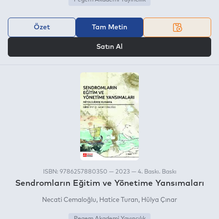
Özet
Tam Metin
VEYA
Satın Al
ISBN: 9786257880350 — 2023 — 4. Baskı. Baskı
Sendromların Eğitim ve Yönetime Yansımaları
Necati Cemaloğlu
Hatice Turan
Hülya Çınar
Pegem Akademi Yayıncılık