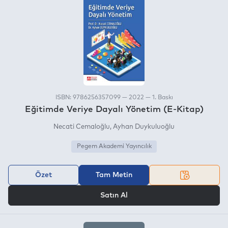
ISBN: 9786256357099 — 2022 — 1. Baskı
Eğitimde Veriye Dayalı Yönetim (E-Kitap)
Necati Cemaloğlu
Ayhan Duykuluoğlu
Pegem Akademi Yayıncılık
Özet
Tam Metin
VEYA
Satın Al