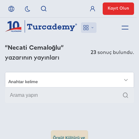
Kayıt Olun
Üye Girişi
Hakkımızda
“Necati Cemaloğlu”
23
sonuç bulundu.
yazarının yayınları
Referanslarımız
Uzaktan Erişim
×
Ara
Nasıl Erişirim
Anlaşmalı Yayınevleri
İletişim