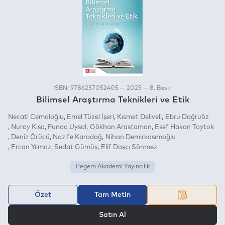
ISBN: 9786257052405 — 2025 — 8. Baskı
Bilimsel Araştırma Teknikleri ve Etik
Necati Cemaloğlu
Emel Tüzel İşeri
Kısmet Deliveli
Ebru Doğruöz
Nuray Kısa
Funda Uysal
Gökhan Arastaman
Esef Hakan Toytok
Deniz Örücü
Nazife Karadağ
Nihan Demirkasımoğlu
Ercan Yılmaz
Sedat Gümüş
Elif Daşçı Sönmez
Pegem Akademi Yayıncılık
Özet
Tam Metin
VEYA
Satın Al