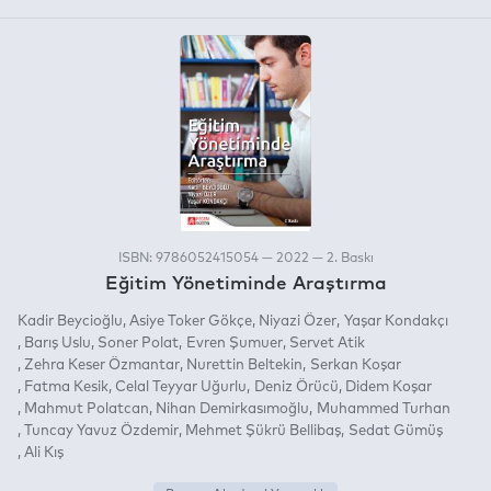
ISBN: 9786052415054 — 2022 — 2. Baskı
Eğitim Yönetiminde Araştırma
Kadir Beycioğlu
Asiye Toker Gökçe
Niyazi Özer
Yaşar Kondakçı
Barış Uslu
Soner Polat
Evren Şumuer
Servet Atik
Zehra Keser Özmantar
Nurettin Beltekin
Serkan Koşar
Fatma Kesik
Celal Teyyar Uğurlu
Deniz Örücü
Didem Koşar
Mahmut Polatcan
Nihan Demirkasımoğlu
Muhammed Turhan
Tuncay Yavuz Özdemir
Mehmet Şükrü Bellibaş
Sedat Gümüş
Ali Kış