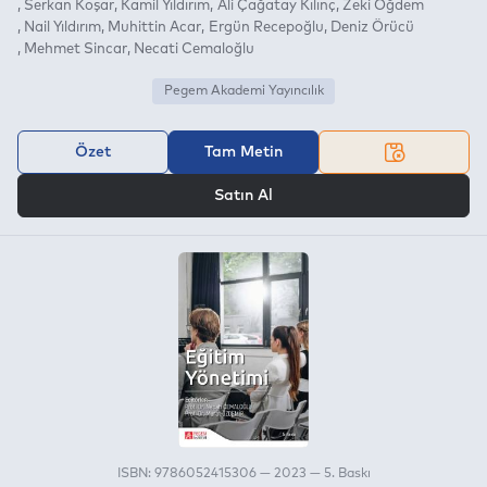
Serkan Koşar
Kamil Yıldırım
Ali Çağatay Kılınç
Zeki Öğdem
Nail Yıldırım
Muhittin Acar
Ergün Recepoğlu
Deniz Örücü
Mehmet Sincar
Necati Cemaloğlu
Pegem Akademi Yayıncılık
Özet
Tam Metin
VEYA
Satın Al
ISBN: 9786052415306 — 2023 — 5. Baskı