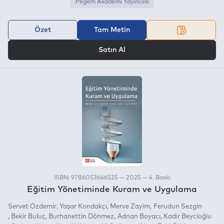
Pegem Akademi Yayıncılık
Özet
Tam Metin
VEYA
Satın Al
ISBN: 9786053646525 — 2025 — 4. Baskı
Eğitim Yönetiminde Kuram ve Uygulama
Servet Özdemir
Yaşar Kondakçı
Merve Zayim
Ferudun Sezgin
Bekir Buluç
Burhanettin Dönmez
Adnan Boyacı
Kadir Beycioğlu