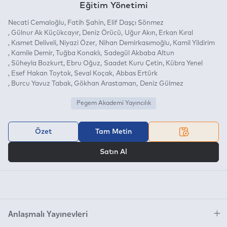
Eğitim Yönetimi
Necati Cemaloğlu
Fatih Şahin
Elif Daşçı Sönmez
Gülnur Ak Küçükcayır
Deniz Örücü
Uğur Akın
Erkan Kıral
Kısmet Deliveli
Niyazi Özer
Nihan Demirkasımoğlu
Kamil Yildirim
Kamile Demir
Tuğba Konaklı
Sadegül Akbaba Altun
Süheyla Bozkurt
Ebru Oğuz
Saadet Kuru Çetin
Kübra Yenel
Esef Hakan Toytok
Seval Koçak
Abbas Ertürk
Burcu Yavuz Tabak
Gökhan Arastaman
Deniz Gülmez
Pegem Akademi Yayıncılık
Özet
Tam Metin
VEYA
Satın Al
Anlaşmalı Yayınevleri