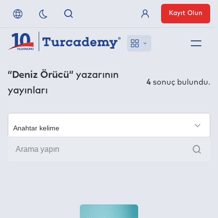
Kayıt Olun
Üye Girişi
Hakkımızda
“Deniz Örücü”
yazarının
4
sonuç bulundu.
yayınları
Referanslarımız
Uzaktan Erişim
×
Ara
Nasıl Erişirim
Anlaşmalı Yayınevleri
İletişim