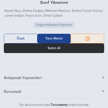
Sınıf Yönetimi
Veysel Okçu
Emine Doğan
Mehmet Mazlum
Emine Tunçer Günay
soner doğan
Feyza Gün
Ömür Çoban
Pegem Akademi Yayıncılık
Özet
Tam Metin
VEYA
Satın Al
Anlaşmalı Yayınevleri
Kurumsal
Turcademy
Siz de kurumunuzda
erişimi açmak