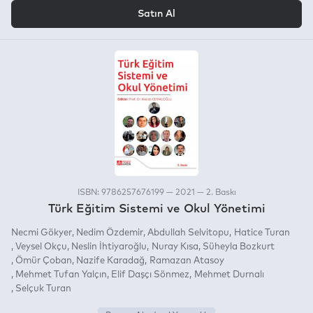
VEYA
Satın Al
ISBN: 9786257676199 — 2021 — 2. Baskı
Türk Eğitim Sistemi ve Okul Yönetimi
Necmi Gökyer
Nedim Özdemir
Abdullah Selvitopu
Hatice Turan
Veysel Okçu
Neslin İhtiyaroğlu
Nuray Kısa
Süheyla Bozkurt
Ömür Çoban
Nazife Karadağ
Ramazan Atasoy
Mehmet Tufan Yalçın
Elif Daşçı Sönmez
Mehmet Durnalı
Selçuk Turan