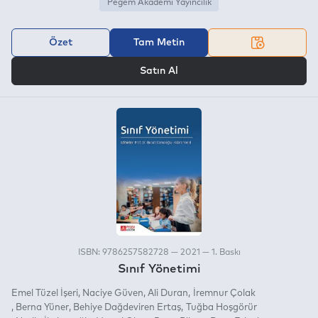
Pegem Akademi Yayıncılık
Özet
Tam Metin
VEYA
Satın Al
ISBN: 9786257582728 — 2021 — 1. Baskı
Sınıf Yönetimi
Emel Tüzel İşeri
Naciye Güven
Ali Duran
İremnur Çolak
Berna Yüner
Behiye Dağdeviren Ertaş
Tuğba Hoşgörür