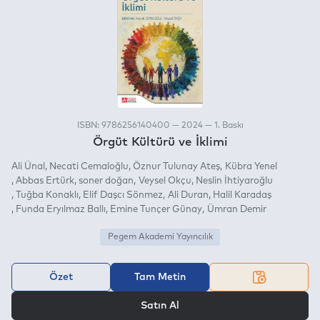
ISBN: 9786256140400 — 2024 — 1. Baskı
Örgüt Kültürü ve İklimi
Ali Ünal
Necati Cemaloğlu
Öznur Tulunay Ateş
Kübra Yenel
Abbas Ertürk
soner doğan
Veysel Okçu
Neslin İhtiyaroğlu
Tuğba Konaklı
Elif Daşcı Sönmez
Ali Duran
Halil Karadaş
Funda Eryılmaz Ballı
Emine Tunçer Günay
Ümran Demir
Pegem Akademi Yayıncılık
Özet
Tam Metin
VEYA
Satın Al