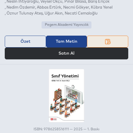
Neslin İhtiyaroğlu
Veysel Okçu
Pınar Bilasa
Barış Eriçok
Nedim Özdemir
Abbas Ertürk
Necmi Gökyer
Kübra Yenel
Öznur Tulunay Ateş
Uğur Akın
Necati Cemaloğlu
Pegem Akademi Yayıncılık
Özet
Tam Metin
VEYA
Satın Al
ISBN: 9786258516111 — 2025 — 1. Baskı