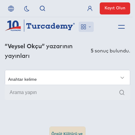
Kayıt Olun
Üye Girişi
Hakkımızda
“Veysel Okçu”
yazarının
5
sonuç bulundu.
yayınları
Referanslarımız
Uzaktan Erişim
×
Ara
Nasıl Erişirim
Anlaşmalı Yayınevleri
İletişim