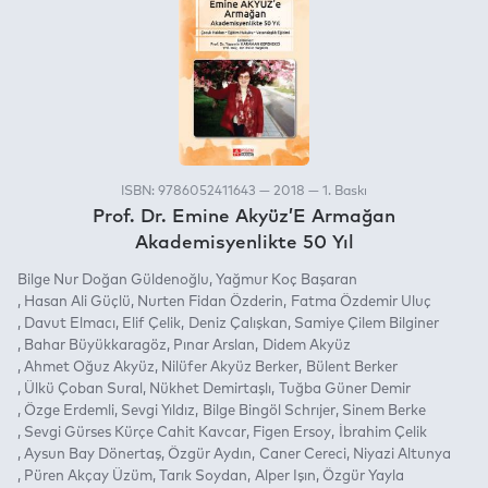
ISBN: 9786052411643 — 2018 — 1. Baskı
Prof. Dr. Emine Akyüz’E Armağan
Akademisyenlikte 50 Yıl
Bilge Nur Doğan Güldenoğlu
Yağmur Koç Başaran
Hasan Ali Güçlü
Nurten Fidan Özderin
Fatma Özdemir Uluç
Davut Elmacı
Elif Çelik
Deniz Çalışkan
Samiye Çilem Bilginer
Bahar Büyükkaragöz
Pınar Arslan
Didem Akyüz
Ahmet Oğuz Akyüz
Nilüfer Akyüz Berker
Bülent Berker
Ülkü Çoban Sural
Nükhet Demirtaşlı
Tuğba Güner Demir
Özge Erdemli
Sevgi Yıldız
Bilge Bingöl Schrıjer
Sinem Berke
Sevgi Gürses Kürçe Cahit Kavcar
Figen Ersoy
İbrahim Çelik
Aysun Bay Dönertaş
Özgür Aydın
Caner Cereci
Niyazi Altunya
Püren Akçay Üzüm
Tarık Soydan
Alper Işın
Özgür Yayla