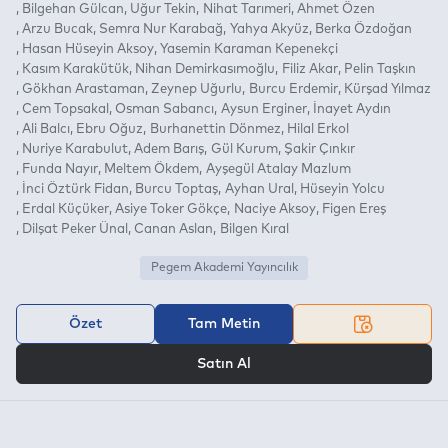
Bilgehan Gülcan
Uğur Tekin
Nihat Tarımeri
Ahmet Özen
Arzu Bucak
Semra Nur Karabağ
Yahya Akyüz
Berka Özdoğan
Hasan Hüseyin Aksoy
Yasemin Karaman Kepenekçi
Kasım Karakütük
Nihan Demirkasımoğlu
Filiz Akar
Pelin Taşkın
Gökhan Arastaman
Zeynep Uğurlu
Burcu Erdemir
Kürşad Yılmaz
Cem Topsakal
Osman Sabancı
Aysun Erginer
İnayet Aydın
Ali Balcı
Ebru Oğuz
Burhanettin Dönmez
Hilal Erkol
Nuriye Karabulut
Adem Barış
Gül Kurum
Şakir Çınkır
Funda Nayır
Meltem Ökdem
Ayşegül Atalay Mazlum
İnci Öztürk Fidan
Burcu Toptaş
Ayhan Ural
Hüseyin Yolcu
Erdal Küçüker
Asiye Toker Gökçe
Naciye Aksoy
Figen Ereş
Dilşat Peker Ünal
Canan Aslan
Bilgen Kıral
Pegem Akademi Yayıncılık
Özet
Tam Metin
VEYA
Satın Al