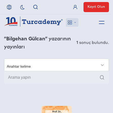
Kayıt Olun
Üye Girişi
Hakkımızda
“Bilgehan Gülcan”
yazarının
1
sonuç bulundu.
yayınları
Referanslarımız
Uzaktan Erişim
×
Ara
Nasıl Erişirim
Anlaşmalı Yayınevleri
İletişim