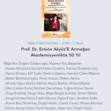
ISBN: 9786052411643 — 2018 — 1. Baskı
Prof. Dr. Emine Akyüz’E Armağan
Akademisyenlikte 50 Yıl
Bilge Nur Doğan Güldenoğlu
Yağmur Koç Başaran
Hasan Ali Güçlü
Nurten Fidan Özderin
Fatma Özdemir Uluç
Davut Elmacı
Elif Çelik
Deniz Çalışkan
Samiye Çilem Bilginer
Bahar Büyükkaragöz
Pınar Arslan
Didem Akyüz
Ahmet Oğuz Akyüz
Nilüfer Akyüz Berker
Bülent Berker
Ülkü Çoban Sural
Nükhet Demirtaşlı
Tuğba Güner Demir
Özge Erdemli
Sevgi Yıldız
Bilge Bingöl Schrıjer
Sinem Berke
Sevgi Gürses Kürçe Cahit Kavcar
Figen Ersoy
İbrahim Çelik
Aysun Bay Dönertaş
Özgür Aydın
Caner Cereci
Niyazi Altunya
Püren Akçay Üzüm
Tarık Soydan
Alper Işın
Özgür Yayla