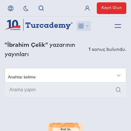
Kayıt Olun
Üye Girişi
Hakkımızda
“İbrahim Çelik”
yazarının
1
sonuç bulundu.
yayınları
Referanslarımız
Uzaktan Erişim
×
Ara
Nasıl Erişirim
Anlaşmalı Yayınevleri
İletişim