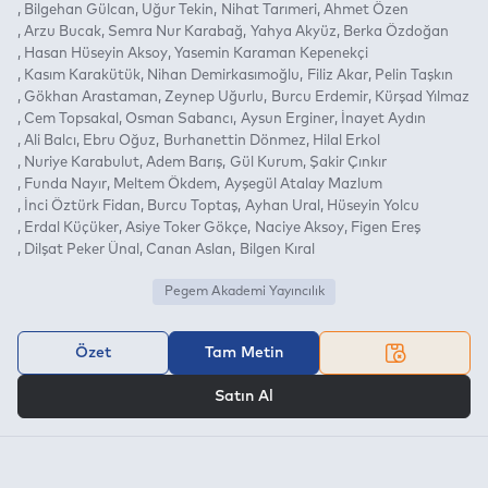
Bilgehan Gülcan
Uğur Tekin
Nihat Tarımeri
Ahmet Özen
Arzu Bucak
Semra Nur Karabağ
Yahya Akyüz
Berka Özdoğan
Hasan Hüseyin Aksoy
Yasemin Karaman Kepenekçi
Kasım Karakütük
Nihan Demirkasımoğlu
Filiz Akar
Pelin Taşkın
Gökhan Arastaman
Zeynep Uğurlu
Burcu Erdemir
Kürşad Yılmaz
Cem Topsakal
Osman Sabancı
Aysun Erginer
İnayet Aydın
Ali Balcı
Ebru Oğuz
Burhanettin Dönmez
Hilal Erkol
Nuriye Karabulut
Adem Barış
Gül Kurum
Şakir Çınkır
Funda Nayır
Meltem Ökdem
Ayşegül Atalay Mazlum
İnci Öztürk Fidan
Burcu Toptaş
Ayhan Ural
Hüseyin Yolcu
Erdal Küçüker
Asiye Toker Gökçe
Naciye Aksoy
Figen Ereş
Dilşat Peker Ünal
Canan Aslan
Bilgen Kıral
Pegem Akademi Yayıncılık
Özet
Tam Metin
VEYA
Satın Al