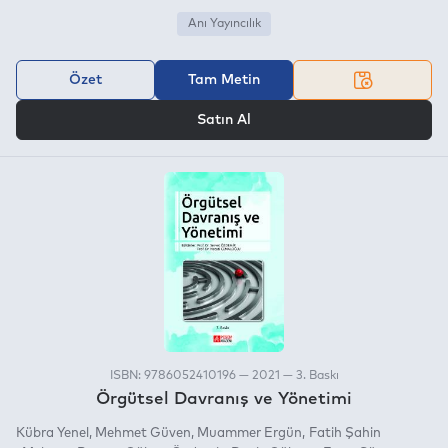
Anı Yayıncılık
Özet
Tam Metin
VEYA
Satın Al
ISBN: 9786052410196 — 2021 — 3. Baskı
Örgütsel Davranış ve Yönetimi
Kübra Yenel
Mehmet Güven
Muammer Ergün
Fatih Şahin