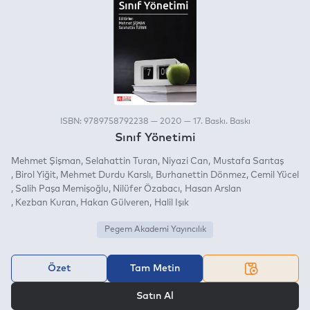
ISBN: 9789758792238 — 2020 — 17. Baskı. Baskı
Sınıf Yönetimi
Mehmet Şişman
Selahattin Turan
Niyazi Can
Mustafa Sarıtaş
Birol Yiğit
Mehmet Durdu Karslı
Burhanettin Dönmez
Cemil Yücel
Salih Paşa Memişoğlu
Nilüfer Özabacı
Hasan Arslan
Kezban Kuran
Hakan Gülveren
Halil Işık
Pegem Akademi Yayıncılık
Özet
Tam Metin
VEYA
Satın Al