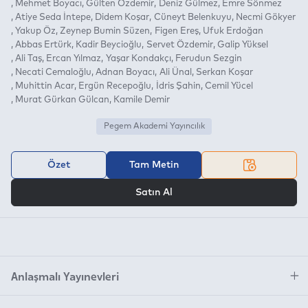
Mehmet Boyacı
Gülten Özdemir
Deniz Gülmez
Emre Sönmez
Atiye Seda İntepe
Didem Koşar
Cüneyt Belenkuyu
Necmi Gökyer
Yakup Öz
Zeynep Bumin Süzen
Figen Ereş
Ufuk Erdoğan
Abbas Ertürk
Kadir Beycioğlu
Servet Özdemir
Galip Yüksel
Ali Taş
Ercan Yılmaz
Yaşar Kondakçı
Ferudun Sezgin
Necati Cemaloğlu
Adnan Boyacı
Ali Ünal
Serkan Koşar
Muhittin Acar
Ergün Recepoğlu
İdris Şahin
Cemil Yücel
Murat Gürkan Gülcan
Kamile Demir
Pegem Akademi Yayıncılık
Özet
Tam Metin
VEYA
Satın Al
Anlaşmalı Yayınevleri