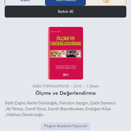
VEYA
Satın Al
ISBN: 9789944919258 — 2015 — 7. Baskı
Ölçme ve Değerlendirme
Salih Çepni
Kerim Gündoğdu
Ferudun Sezgin
Çetin Semerci
Ali Yılmaz
Cemil Yücel
Samih Bayrakçeken
Erdoğan Köse
Gökhan Demircioğlu
Pegem Akademi Yayıncılık