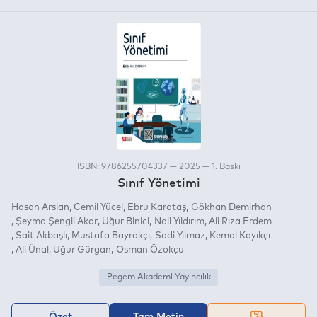
ISBN: 9786255704337 — 2025 — 1. Baskı
Sınıf Yönetimi
Hasan Arslan
Cemil Yücel
Ebru Karataş
Gökhan Demirhan
Şeyma Şengil Akar
Uğur Binici
Nail Yıldırım
Ali Rıza Erdem
Sait Akbaşlı
Mustafa Bayrakçı
Sadi Yılmaz
Kemal Kayıkçı
Ali Ünal
Uğur Gürgan
Osman Özokçu
Pegem Akademi Yayıncılık
Özet
Tam Metin