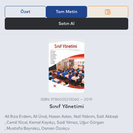
Özet
Tam Metin
VEYA
Satın Al
ISBN: 9786055213060 — 2019
Sınıf Yönetimi
Ali Rıza Erdem
Ali Ünal
Hasan Aslan
Nail Yıldırım
Sait Akbaşlı
Cemil Yücel
Kemal Kayıkçı
Sadi Yılmaz
Uğur Gürgan
Mustafa Bayrakçı
Osman Özokçu