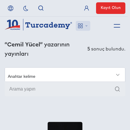
Kayıt Olun
Üye Girişi
Hakkımızda
“Cemil Yücel”
yazarının
5
sonuç bulundu.
yayınları
Referanslarımız
Uzaktan Erişim
×
Ara
Nasıl Erişirim
Anlaşmalı Yayınevleri
İletişim