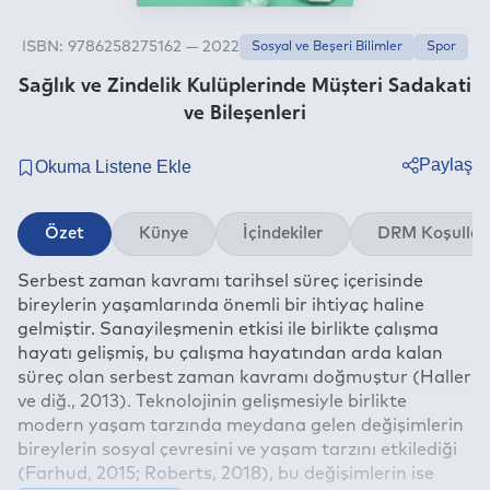
ISBN: 9786258275162 — 2022
Sosyal ve Beşeri Bilimler
Spor
Sağlık ve Zindelik Kulüplerinde Müşteri Sadakati
ve Bileşenleri
Paylaş
Twitter
Özet
Künye
İçindekiler
DRM Koşullar
Facebook
Serbest zaman kavramı tarihsel süreç içerisinde
Linkedin
bireylerin yaşamlarında önemli bir ihtiyaç haline
Whatsapp
gelmiştir. Sanayileşmenin etkisi ile birlikte çalışma
Telegram
hayatı gelişmiş, bu çalışma hayatından arda kalan
süreç olan serbest zaman kavramı doğmuştur (Haller
E-mail
ve diğ., 2013). Teknolojinin gelişmesiyle birlikte
modern yaşam tarzında meydana gelen değişimlerin
bireylerin sosyal çevresini ve yaşam tarzını etkilediği
(Farhud, 2015; Roberts, 2018), bu değişimlerin ise