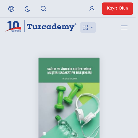
Kayıt Olun
Üye Girişi
Hakkımızda
Referanslarımız
Uzaktan Erişim
Nasıl Erişirim
Anlaşmalı Yayınevleri
İletişim