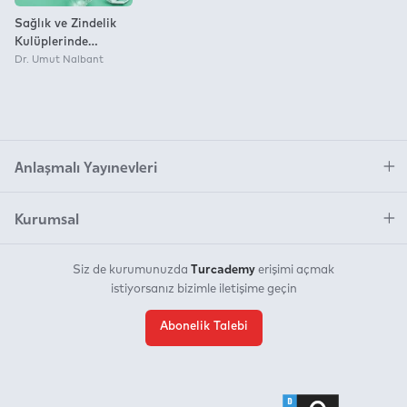
Sağlık ve Zindelik
Kulüplerinde
Müşteri Sadakati ve
Dr. Umut Nalbant
Bileşenleri
Anlaşmalı Yayınevleri
Kurumsal
Turcademy
Siz de kurumunuzda
erişimi açmak
istiyorsanız bizimle iletişime geçin
Abonelik Talebi