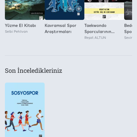
Yüzme El Kitabı
Kavramsal Spor
Taekwondo
Beden 
Selbi Pehlivan
Araştırmaları
Sporcularının
Spor E
Endişe ve Mücadele
Reşat ALTUN
Alanı
Sevim 
Düzeylerine İlişkin
Araştı
Görüşleri ve
Ergojenik Destek
Ürünleri Kullanımı
Son İnceledikleriniz
Arasındaki İlişkinin
İncelenmesi