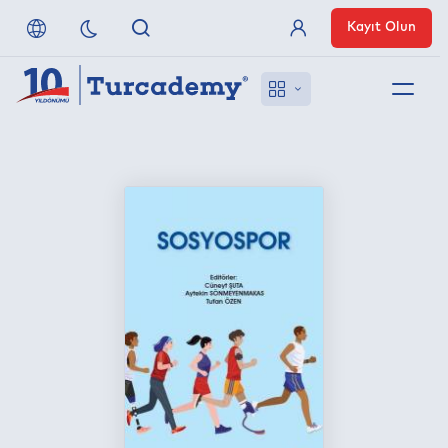
Kayıt Olun
Üye Girişi
Hakkımızda
Referanslarımız
Uzaktan Erişim
Nasıl Erişirim
Anlaşmalı Yayınevleri
İletişim