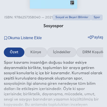
ISBN: 9786257358040 — 2021
Sosyal ve Beşeri Bilimler
Spor
Sosyospor
Paylaş
Twitter
Özet
Künye
İçindekiler
DRM Koşullar
Facebook
Spor kavramı insanlığın doğuşu kadar eskiye
Linkedin
dayanmakla birlikte, toplumları bir araya getiren
Whatsapp
sosyal konularla iç içe bir kavramdır. Kurumsal olarak
Telegram
çeşitli kuruluşlara dayanak oluşturan spor,
sosyolojinin ilgi alanına giren neredeyse tüm bilim
E-mail
dalları ile etkileşim içerisindedir. Öyle ki spor
içerisinde; birliktelik, dayanışma, mücadele, umut,
sevgi ve saygıyı barındıran yaşamın küçültülmüş bir
kopyasıdır. Bu anlamda toplulukları inceleyen