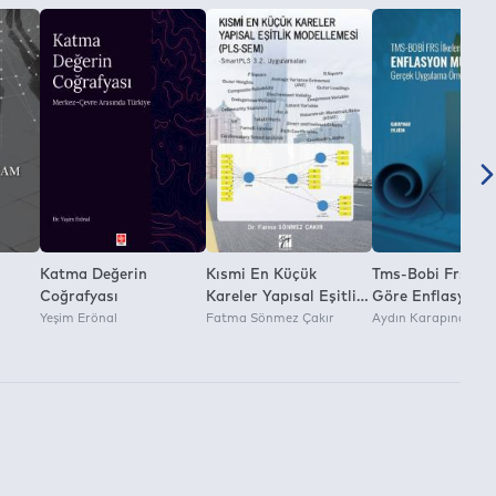
Katma Değerin
Kısmi En Küçük
Tms-Bobi Frs İlke
Coğrafyası
Kareler Yapısal Eşitlik
Göre Enflasyon
Yeşim Erönal
Modellemesi
Fatma Sönmez Çakır
Muhasebesi Gerç
Aydın Karapınar
Uygulama Örnekle