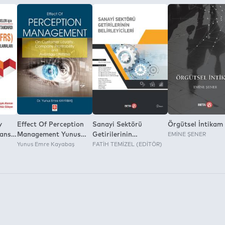
y
Effect Of Perception
Sanayi Sektörü
Örgütsel İntikam
nansal
Management Yunus
Getirilerinin
EMİNE ŞENER
ardı
Emre Kayabaş
Yunus Emre Kayabaş
Belirleyicileri
FATİH TEMİZEL (EDİTÖR)