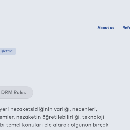
About us
Ref
İşletme
Twit
DRM Rules
Fac
Link
ri nezaketsizliğinin varlığı, nedenleri,
Wha
mler, nezaketin öğretilebilirliği, teknoloji
Tel
bi temel konuları ele alarak olgunun birçok
E-m