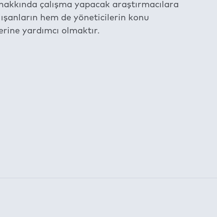
u hakkında çalışma yapacak araştırmacılara
lışanların hem de yöneticilerin konu
lerine yardımcı olmaktır.
am etmektedir.
 following
Digital Rights Management (DRM)
Terms:
nvironment: