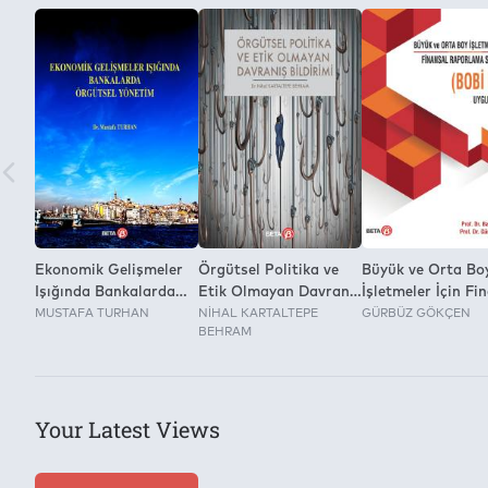
None
Ekonomik Gelişmeler
Örgütsel Politika ve
Büyük ve Orta Bo
Işığında Bankalarda
Etik Olmayan Davranış
İşletmeler İçin Fi
Örgütsel Yönetim
MUSTAFA TURHAN
Bildirimi
NİHAL KARTALTEPE
Raporlama Stand
GÜRBÜZ GÖKÇEN
BEHRAM
(Bobi Frs)
Uygulamaları
Your Latest Views