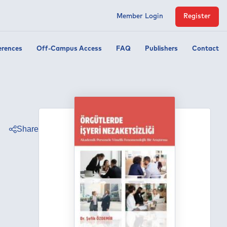
Member Login
Register
erences
Off-Campus Access
FAQ
Publishers
Contact
Share
ter
ebook
edin
tsapp
egram
ail