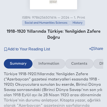
ISBN: 9786256501614 — 2024 — 1. Print
Social and Humanities Sciences
History
1918-1920 Yıllarında Türkiye: Yenilgiden Zafere
Doğru
Share
Twitter
Summary
Information
Contents
DRM
Facebook
Türkiye 1918-1920.Yıllarında: Yenilgiden Zafere
Linkedin
(“Azerbaycan” gazetesi materyalleri esasında 1918 -
Whatsapp
1920) Okuyuculara sunulan bu eserde, Birinci Dünya
Telegram
Savaşı sonrasındaki (Birinci Dünya Savaşı'nın son yılı
olan 1918 Eylül ayı ile 28 Nisan 1920 arası döneminde
E-mail
Türkiye'nin durumu anlatıyor. Kitapta yazar, ağırlıklı
olarak "Azerbaycan" gazetesinin sayfalarında