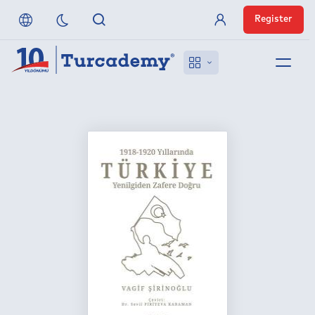
Register
Member Login
About us
References
Off-Campus Access
FAQ
Publishers
Contact