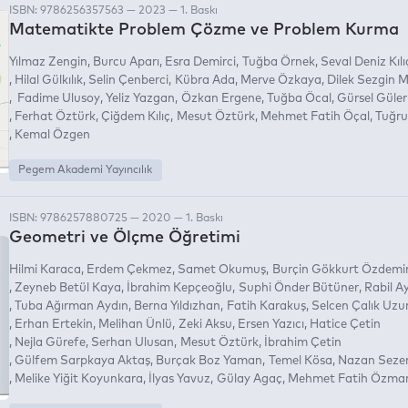
ISBN: 9786256357563 — 2023 — 1. Baskı
Matematikte Problem Çözme ve Problem Kurma
Yılmaz Zengin
Burcu Aparı
Esra Demirci
Tuğba Örnek
Seval Deniz Kılı
Hilal Gülkılık
Selin Çenberci
Kübra Ada
Merve Özkaya
Dilek Sezgin
Fadime Ulusoy
Yeliz Yazgan
Özkan Ergene
Tuğba Öcal
Gürsel Güler
Ferhat Öztürk
Çiğdem Kılıç
Mesut Öztürk
Mehmet Fatih Öçal
Tuğru
Kemal Özgen
Pegem Akademi Yayıncılık
ISBN: 9786257880725 — 2020 — 1. Baskı
Geometri ve Ölçme Öğretimi
Hilmi Karaca
Erdem Çekmez
Samet Okumuş
Burçin Gökkurt Özdemi
Zeyneb Betül Kaya
İbrahim Kepçeoğlu
Suphi Önder Bütüner
Rabil A
Tuba Ağırman Aydın
Berna Yıldızhan
Fatih Karakuş
Selcen Çalık Uzu
Erhan Ertekin
Melihan Ünlü
Zeki Aksu
Ersen Yazıcı
Hatice Çetin
Nejla Gürefe
Serhan Ulusan
Mesut Öztürk
İbrahim Çetin
Gülfem Sarpkaya Aktaş
Burçak Boz Yaman
Temel Kösa
Nazan Sezen
Melike Yiğit Koyunkara
İlyas Yavuz
Gülay Agaç
Mehmet Fatih Özma