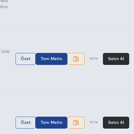
raca
ltun
 Ünlü
Özet
Tam Metin
Satın Al
VEYA
Özet
Tam Metin
Satın Al
VEYA