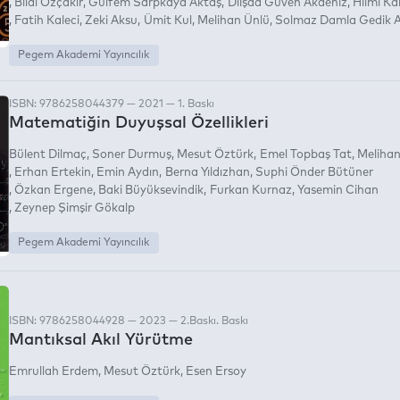
Bilal Özçakır
Gülfem Sarpkaya Aktaş
Dilşad Güven Akdeniz
Hilmi Ka
Fatih Kaleci
Zeki Aksu
Ümit Kul
Melihan Ünlü
Solmaz Damla Gedik A
Pegem Akademi Yayıncılık
ISBN: 9786258044379 — 2021 — 1. Baskı
Matematiğin Duyuşsal Özellikleri
Bülent Dilmaç
Soner Durmuş
Mesut Öztürk
Emel Topbaş Tat
Melihan
Erhan Ertekin
Emin Aydın
Berna Yıldızhan
Suphi Önder Bütüner
Özkan Ergene
Baki Büyüksevindik
Furkan Kurnaz
Yasemin Cihan
Zeynep Şimşir Gökalp
Pegem Akademi Yayıncılık
ISBN: 9786258044928 — 2023 — 2.Baskı. Baskı
Mantıksal Akıl Yürütme
Emrullah Erdem
Mesut Öztürk
Esen Ersoy