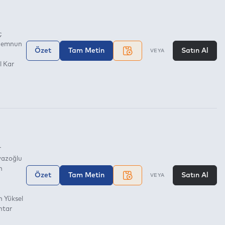
ç
 Memnun
Özet
Tam Metin
Satın Al
VEYA
l Kar
r
yazoğlu
n
Özet
Tam Metin
Satın Al
VEYA
 Yüksel
ntar