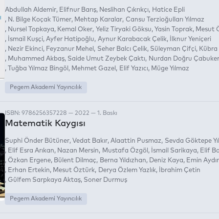
Abdullah Aldemir
Elifnur Barış
Neslihan Çıkrıkçı
Hatice Epli
N. Bilge Koçak Tümer
Mehtap Karalar
Cansu Terzioğulları Yılmaz
Nursel Topkaya
Kemal Oker
Yeliz Tiryaki Göksu
Yasin Toprak
Mesut 
İsmail Kuşçi
Ayfer Hatipoğlu
Aynur Karabacak Çelik
İlknur Yeniçeri
Nezir Ekinci
Feyzanur Mehel
Seher Balcı Çelik
Süleyman Çifçi
Kübra 
Muhammed Akbaş
Saide Umut Zeybek Çaktı
Nurdan Doğru Çabuke
Tuğba Yılmaz Bingöl
Mehmet Gazel
Elif Yazıcı
Müge Yılmaz
Pegem Akademi Yayıncılık
ISBN: 9786256357228 — 2022 — 1. Baskı
Matematik Kaygısı
Suphi Önder Bütüner
Vedat Bakır
Alaattin Pusmaz
Sevda Göktepe Yıl
Elif Esra Arıkan
Nazan Mersin
Mustafa Özgöl
İsmail Sarikaya
Elif B
Özkan Ergene
Bülent Dilmaç
Berna Yıldızhan
Deniz Kaya
Emin Aydı
Erhan Ertekin
Mesut Öztürk
Derya Özlem Yazlık
İbrahim Çetin
Gülfem Sarpkaya Aktaş
Soner Durmuş
Pegem Akademi Yayıncılık