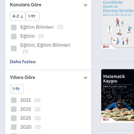
Konulara Göre
A-Z
1-9
Eğitim Bilimleri
(7)
Eğitim
(1)
Eğitim, Eğitim Bilimleri
(1)
Yıllara Göre
1-9
2022
(2)
2023
(2)
2025
(2)
2020
(1)