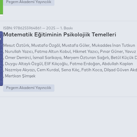
Pegem Akademi Yayıncılık
ISBN: 9786255964861 — 2025 — 1. Baskı
Matematik Eğitiminin Psikolojiik Temelleri
Mesut Öztürk
Mustafa Özgöl
Mustafa Güler
Mukaddes İnan Tutkun
Nurullah Yazıcı
Fatma Altun Kobul
Hikmet Yazıcı
Pınar Güner
Yavuz
Ömer Demirci
İsmail Sarikaya
Meryem Özturan Sağırlı
Betül Küçük 
Duygu Altaylı Özgül
Elif Kılıçoğlu
Fatma Erdoğan
Abdullah Kaplan
Nazmiye Akyazı
Cem Kurdal
Sena Kılıç
Fatih Koca
Dilşad Güven Akd
Mertkan Şimşek
Pegem Akademi Yayıncılık