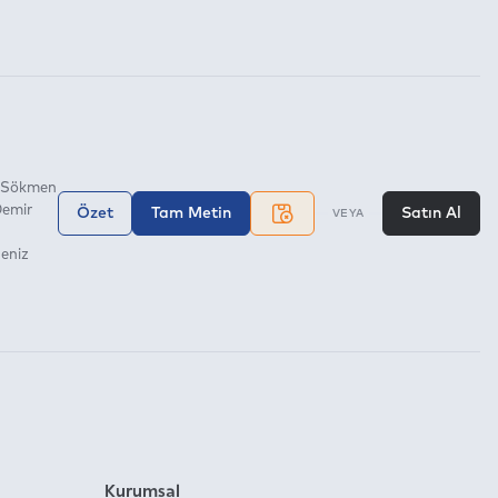
 Sökmen
Demir
Özet
Tam Metin
Satın Al
VEYA
eniz
Kurumsal