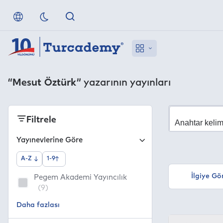
“Mesut Öztürk”
yazarının yayınları
Filtrele
Yayınevlerine Göre
A-Z
1-9
İlgiye Gö
Pegem Akademi Yayıncılık
(9)