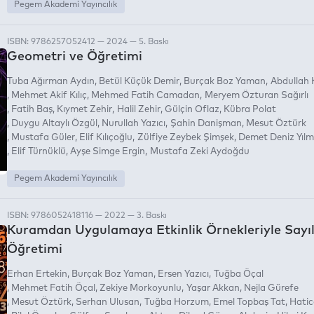
Pegem Akademi Yayıncılık
ISBN: 9786257052412 — 2024 — 5. Baskı
Geometri ve Öğretimi
Tuba Ağırman Aydın
Betül Küçük Demir
Burçak Boz Yaman
Abdullah 
Mehmet Akif Kılıç
Mehmed Fatih Camadan
Meryem Özturan Sağırlı
Fatih Baş
Kıymet Zehir
Halil Zehir
Gülçin Oflaz
Kübra Polat
Duygu Altaylı Özgül
Nurullah Yazıcı
Şahin Danişman
Mesut Öztürk
Mustafa Güler
Elif Kılıçoğlu
Zülfiye Zeybek Şimşek
Demet Deniz Yıl
Elif Türnüklü
Ayşe Simge Ergin
Mustafa Zeki Aydoğdu
Pegem Akademi Yayıncılık
ISBN: 9786052418116 — 2022 — 3. Baskı
Kuramdan Uygulamaya Etkinlik Örnekleriyle Sayıl
Öğretimi
Erhan Ertekin
Burçak Boz Yaman
Ersen Yazıcı
Tuğba Öçal
Mehmet Fatih Öçal
Zekiye Morkoyunlu
Yaşar Akkan
Nejla Gürefe
Mesut Öztürk
Serhan Ulusan
Tuğba Horzum
Emel Topbaş Tat
Hatic