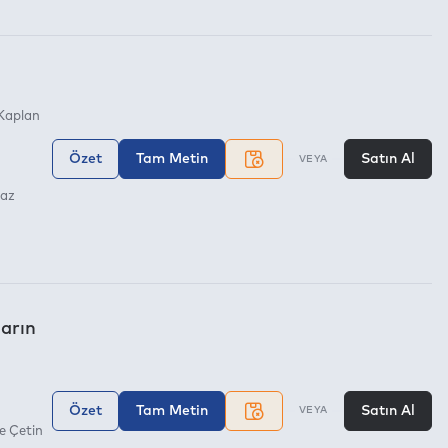
Kaplan
Özet
Tam Metin
Satın Al
VEYA
maz
arın
Özet
Tam Metin
Satın Al
VEYA
e Çetin