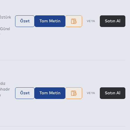
Öztürk
Özet
Tam Metin
Satın Al
VEYA
Gürel
r
dız
ahadır
Özet
Tam Metin
Satın Al
VEYA
n