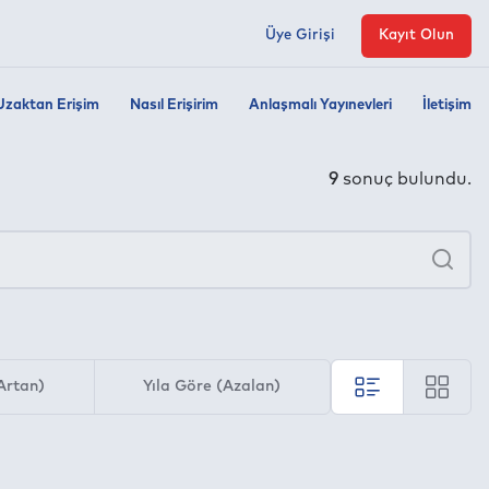
Üye Girişi
Kayıt Olun
Uzaktan Erişim
Nasıl Erişirim
Anlaşmalı Yayınevleri
İletişim
9
sonuç bulundu.
×
Ara
Artan)
Yıla Göre (Azalan)