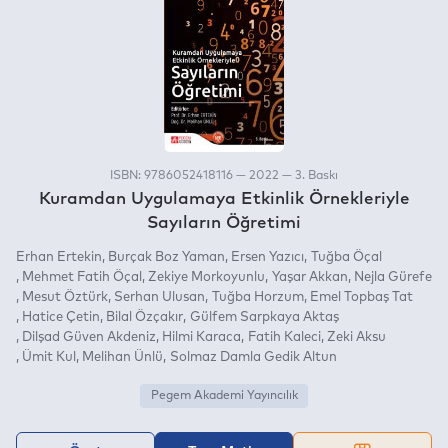
ISBN: 9786052418116 — 2022 — 3. Baskı
Kuramdan Uygulamaya Etkinlik Örnekleriyle
Sayıların Öğretimi
Erhan Ertekin
Burçak Boz Yaman
Ersen Yazıcı
Tuğba Öçal
Mehmet Fatih Öçal
Zekiye Morkoyunlu
Yaşar Akkan
Nejla Gürefe
Mesut Öztürk
Serhan Ulusan
Tuğba Horzum
Emel Topbaş Tat
Hatice Çetin
Bilal Özçakır
Gülfem Sarpkaya Aktaş
Dilşad Güven Akdeniz
Hilmi Karaca
Fatih Kaleci
Zeki Aksu
Ümit Kul
Melihan Ünlü
Solmaz Damla Gedik Altun
Pegem Akademi Yayıncılık