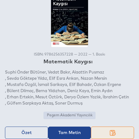
ISBN: 9786256357228 — 2022 — 1. Baskı
Matematik Kaygısı
Suphi Önder Bütüner
Vedat Bakır
Alaattin Pusmaz
Sevda Göktepe Yıldız
Elif Esra Arıkan
Nazan Mersin
Mustafa Özgöl
İsmail Sarikaya
Elif Bahadır
Özkan Ergene
Bülent Dilmaç
Berna Yıldızhan
Deniz Kaya
Emin Aydın
Erhan Ertekin
Mesut Öztürk
Derya Özlem Yazlık
İbrahim Çetin
Gülfem Sarpkaya Aktaş
Soner Durmuş
Pegem Akademi Yayıncılık
Özet
Tam Metin