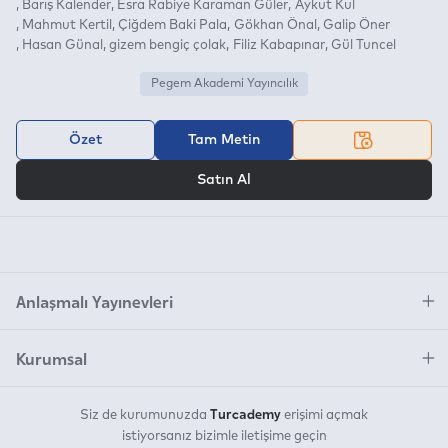
Barış Kalender
Esra Rabiye Karaman Güler
Aykut Kul
Mahmut Kertil
Çiğdem Baki Pala
Gökhan Önal
Galip Öner
Hasan Günal
gizem bengiç çolak
Filiz Kabapınar
Gül Tuncel
Pegem Akademi Yayıncılık
Özet
Tam Metin
VEYA
Satın Al
Anlaşmalı Yayınevleri
Kurumsal
Turcademy
Siz de kurumunuzda
erişimi açmak
istiyorsanız bizimle iletişime geçin