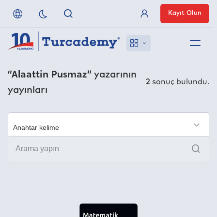
Kayıt Olun
Üye Girişi
Hakkımızda
“Alaattin Pusmaz”
yazarının
2
sonuç bulundu.
yayınları
Referanslarımız
Uzaktan Erişim
×
Ara
Nasıl Erişirim
Anlaşmalı Yayınevleri
İletişim