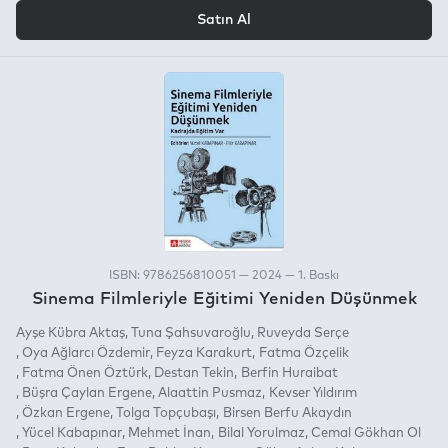
VEYA
Satın Al
ISBN: 9786256810051 — 2024 — 1. Baskı
Sinema Filmleriyle Eğitimi Yeniden Düşünmek
Ayşe Kübra Aktaş
Tuna Şahsuvaroğlu
Ruveyda Serçe
Oya Ağlarcı Özdemir
Feyza Karakurt
Fatma Özçelik
Fatma Önen Öztürk
Destan Tekin
Berfin Huraibat
Büşra Çaylan Ergene
Alaattin Pusmaz
Kevser Yıldırım
Özkan Ergene
Tolga Topçubaşı
Birsen Berfu Akaydın
Yücel Kabapınar
Mehmet İnan
Bilal Yorulmaz
Cemal Gökhan Ol