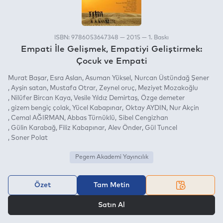
ISBN: 9786053647348 — 2015 — 1. Baskı
Empati İle Gelişmek, Empatiyi Geliştirmek:
Çocuk ve Empati
Murat Başar
Esra Aslan
Asuman Yüksel
Nurcan Üstündağ Şener
Ayşin satan
Mustafa Otrar
Zeynel oruç
Meziyet Mozakoğlu
Nilüfer Bircan Kaya
Vesile Yıldız Demirtaş
Özge demeter
gizem bengiç çolak
Yücel Kabapınar
Oktay AYDIN
Nur Akçin
Cemal AĞIRMAN
Abbas Türnüklü
Sibel Cengizhan
Gülin Karabağ
Filiz Kabapınar
Alev Önder
Gül Tuncel
Soner Polat
Pegem Akademi Yayıncılık
Özet
Tam Metin
VEYA
Satın Al