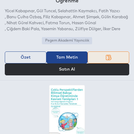
Öğrenme
Yücel Kabapınar
Gül Tuncel
Selahattin Kaymakcı
Fatih Yazıcı
Banu Çulha Özbaş
Filiz Kabapınar
Ahmet Şimşek
Gülin Karabağ
Nihat Gürel Kahveci
Fatma Torun
Hasan Günal
Çiğdem Baki Pala
Yasemin Yabansu
Zülfiye Dülger
İlker Dere
Pegem Akademi Yayıncılık
Özet
Tam Metin
VEYA
Satın Al