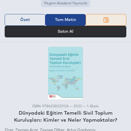
Pegem Akademi Yayıncılık
Özet
Tam Metin
VEYA
Satın Al
ISBN: 9786258325126 — 2022 — 1. Baskı
Dünyadaki Eğitim Temelli Sivil Toplum
Kuruluşları: Kimler ve Neler Yapmaktalar?
Özer
Zeynep Acar
Zeynep Dilber
Artur Gapbarov