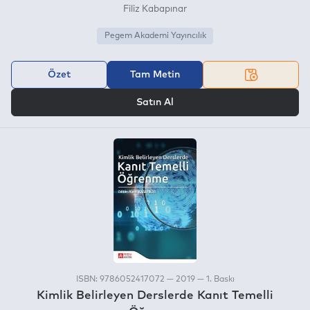
Filiz Kabapınar
Pegem Akademi Yayıncılık
Özet
Tam Metin
VEYA
Satın Al
ISBN: 9786052417072 — 2019 — 1. Baskı
Kimlik Belirleyen Derslerde Kanıt Temelli