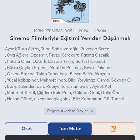
ISBN: 9786256810051 — 2024 — 1. Baskı
Sinema Filmleriyle Eğitimi Yeniden Düşünmek
Ayşe Kübra Aktaş
Tuna Şahsuvaroğlu
Ruveyda Serçe
Oya Ağlarcı Özdemir
Feyza Karakurt
Fatma Özçelik
Fatma Önen Öztürk
Destan Tekin
Berfin Huraibat
Büşra Çaylan Ergene
Alaattin Pusmaz
Kevser Yıldırım
Özkan Ergene
Tolga Topçubaşı
Birsen Berfu Akaydın
Yücel Kabapınar
Mehmet İnan
Bilal Yorulmaz
Cemal Gökhan Ol
Barış Kalender
Esra Rabiye Karaman Güler
Aykut Kul
Mahmut Kertil
Çiğdem Baki Pala
Gökhan Önal
Galip Öner
Hasan Günal
gizem bengiç çolak
Filiz Kabapınar
Gül Tuncel
Pegem Akademi Yayıncılık
Özet
Tam Metin
VEYA