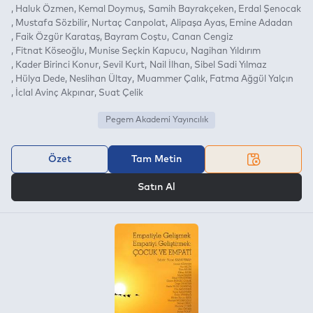
Haluk Özmen
Kemal Doymuş
Samih Bayrakçeken
Erdal Şenocak
Mustafa Sözbilir
Nurtaç Canpolat
Alipaşa Ayas
Emine Adadan
Faik Özgür Karataş
Bayram Coştu
Canan Cengiz
Fitnat Köseoğlu
Munise Seçkin Kapucu
Nagihan Yıldırım
Kader Birinci Konur
Sevil Kurt
Nail İlhan
Sibel Sadi Yılmaz
Hülya Dede
Neslihan Ültay
Muammer Çalık
Fatma Ağgül Yalçın
İclal Avinç Akpınar
Suat Çelik
Pegem Akademi Yayıncılık
Özet
Tam Metin
VEYA
Satın Al