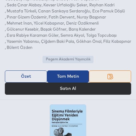
Seda Çınar Alabay
Kevser Urfalıoğlu Şeker
Reyhan Kadri
Mustafa Türkeli
Canan Sarıkaya Serdaroğlu
Ece Pamuk Döşlü
Pınar Gizem Özdemir
Fatih Dervent
Nuray Başpınar
Mehmet İnan
Yücel Kabapınar
Deniz Özdikmenli
Gülcenur Kesebir
Başak Göfner
Barış Kalender
Esra Rabiye Karaman Güler
Semra Akyol
Tolga Topcubaşı
Yasemin Yabansu
Çiğdem Baki Pala
Gökhan Önal
Filiz Kabapınar
Bülent Özden
Pegem Akademi Yayıncılık
Özet
Tam Metin
VEYA
Satın Al