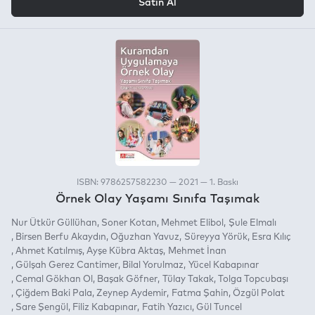
Satın Al
ISBN: 9786257582230 — 2021 — 1. Baskı
Örnek Olay Yaşamı Sınıfa Taşımak
Nur Ütkür Güllühan
Soner Kotan
Mehmet Elibol
Şule Elmalı
Birsen Berfu Akaydın
Oğuzhan Yavuz
Süreyya Yörük
Esra Kılıç
Ahmet Katılmış
Ayşe Kübra Aktaş
Mehmet İnan
Gülşah Gerez Cantimer
Bilal Yorulmaz
Yücel Kabapınar
Cemal Gökhan Ol
Başak Göfner
Tülay Takak
Tolga Topcubaşı
Çiğdem Baki Pala
Zeynep Aydemir
Fatma Şahin
Özgül Polat
Sare Şengül
Filiz Kabapınar
Fatih Yazıcı
Gül Tuncel