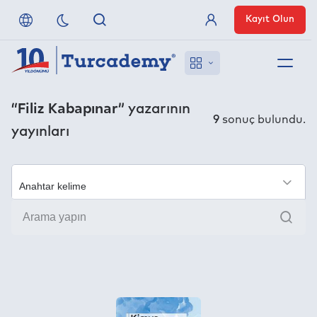
Kayıt Olun
Üye Girişi
Hakkımızda
“Filiz Kabapınar”
yazarının
9
sonuç bulundu.
yayınları
Referanslarımız
Uzaktan Erişim
×
Ara
Nasıl Erişirim
Anlaşmalı Yayınevleri
İletişim