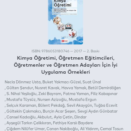
ISBN: 9786053180746 — 2017 — 2. Baskı
Kimya Öğretimi, Öğretmen Eğitimcileri,
Öğretmenler ve Öğretmen Adayları İçin İyi
Uygulama Örnekleri
Necla Dönmez Usta
Buket Yakmacı Güzel
Suat Ünal
Gülten Şendur
Nusret Kavak
Havva Yamak
Betül Demirdöğen
S. Nihal Yeşiloğlu
Zeki Bayram
Fatma Yaman
Filiz Kabapınar
Mustafa Tüysüz
Nursen Azizoğlu
Mustafa Ergun
Selçuk Karaman
Bülent Pekdağ
Sevil Akaygün
Tuğba Ecevit
Gültekin Çakmakcı
Burçin Acar Şeşen
Sevgi Aydın Günbatar
Cansel Kadıoğlu
Akbulut
Ayla Çetin
Dindar
Ayşegül Tarkın Çelikkıran
Fethiye Karslı Baydere
Çiğdem Nilüfer Umar
Canan Nakiboğlu
Ali Yıldırım
Cemal Tosun