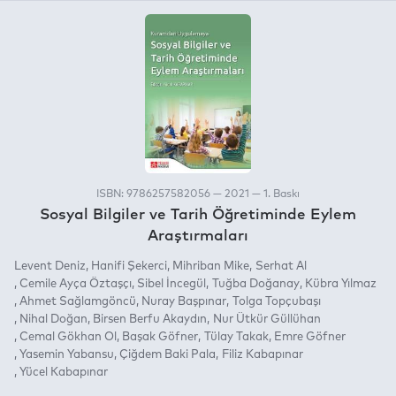
ISBN: 9786257582056 — 2021 — 1. Baskı
Sosyal Bilgiler ve Tarih Öğretiminde Eylem
Araştırmaları
Levent Deniz
Hanifi Şekerci
Mihriban Mike
Serhat Al
Cemile Ayça Öztaşçı
Sibel İncegül
Tuğba Doğanay
Kübra Yılmaz
Ahmet Sağlamgöncü
Nuray Başpınar
Tolga Topçubaşı
Nihal Doğan
Birsen Berfu Akaydın
Nur Ütkür Güllühan
Cemal Gökhan Ol
Başak Göfner
Tülay Takak
Emre Göfner
Yasemin Yabansu
Çiğdem Baki Pala
Filiz Kabapınar
Yücel Kabapınar